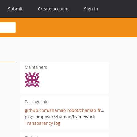
Submit
Create account
Sign in
Maintainers
Package info
github.com/zhamao-robot/zhamao-framework
pkg:composer/zhamao/framework
Transparency log