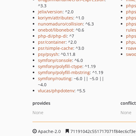
^3.3
phps
jelix/version
: ^2.0
phps
koriym/attributes
: ^1.0
phps
nunomaduro/collision
: ^6.3
phps
onebot/libonebot
: ^0.6
rule
php-di/php-di
: ^7
phps
psr/container
: ^2.0
phpu
psr/simple-cache
: ^3.0
roav
psy/psysh
: ^0.11.8
swoo
symfony/console
: ^6.0
symfony/polyfill-ctype
: ^1.19
symfony/polyfill-mbstring
: ^1.19
symfony/routing
: ~6.0 || ~5.0 ||
~4.0
vlucas/phpdotenv
: ^5.5
provides
conflic
None
None
Apache-2.0
71191042c551717071f84ec6cf3