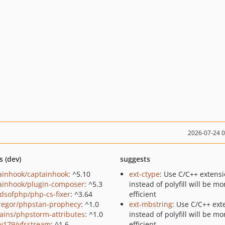
2026-07-24 
s (dev)
suggests
ainhook/captainhook
: ^5.10
ext-ctype
: Use C/C++ extens
ainhook/plugin-composer
: ^5.3
instead of polyfill will be mo
ndsofphp/php-cs-fixer
: ^3.64
efficient
regor/phpstan-prophecy
: ^1.0
ext-mbstring
: Use C/C++ ext
rains/phpstorm-attributes
: ^1.0
instead of polyfill will be mo
y179/vfsstream
: ^1.6
efficient