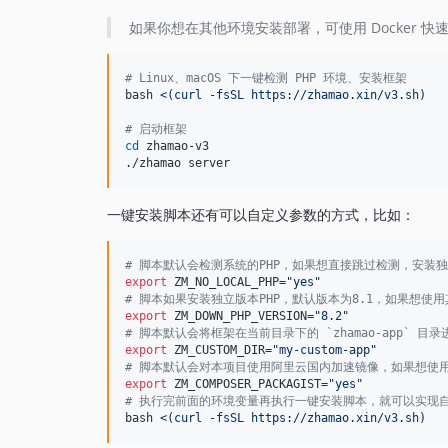
如果你想在其他环境安装部署，可使用 Docker
#
 Linux、macOS 下一键检测 PHP 环境、安装框架
bash 
<(
curl -fsSL https://zhamao.xin/v3.sh
)
#
 启动框架
cd
 zhamao-v3

./zhamao server
一键安装脚本还有可以自定义参数的方式，比如：
#
 脚本默认会检测系统的PHP，如果想直接跳过检测，安装独
export
 ZM_NO_LOCAL_PHP=
"
yes
"
#
 脚本如果安装独立版本PHP，默认版本为8.1，如果想使
export
 ZM_DOWN_PHP_VERSION=
"
8.2
"
#
 脚本默认会将框架在当前目录下的 `zhamao-app`
export
 ZM_CUSTOM_DIR=
"
my-custom-app
"
#
 脚本默认会对本项目使用阿里云国内加速镜像，如果想使用p
export
 ZM_COMPOSER_PACKAGIST=
"
yes
"
#
 执行完前面的环境变量再执行一键安装脚本，就可以实现
bash 
<(
curl -fsSL https://zhamao.xin/v3.sh
)