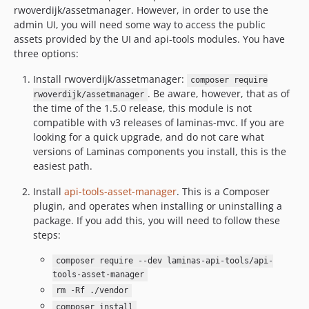
0.9.0
rwoverdijk/assetmanager. However, in order to use the
0.8.0
admin UI, you will need some way to access the public
0.7.0
assets provided by the UI and api-tools modules. You have
three options:
0.6.0
dev-dependabot/composer/phpunit/phpunit-9.6.33
Install rwoverdijk/assetmanager:
composer require
dev-1.11.x-merge-up-into-2.0.x_ngyhejSc
. Be aware, however, that as of
rwoverdijk/assetmanager
the time of the 1.5.0 release, this module is not
compatible with v3 releases of laminas-mvc. If you are
looking for a quick upgrade, and do not care what
versions of Laminas components you install, this is the
easiest path.
Install
api-tools-asset-manager
. This is a Composer
plugin, and operates when installing or uninstalling a
package. If you add this, you will need to follow these
steps:
composer require --dev laminas-api-tools/api-
tools-asset-manager
rm -Rf ./vendor
composer install