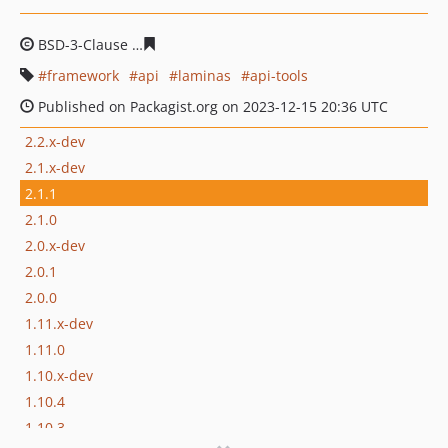
BSD-3-Clause
f94fafc18a81a95fb5814f3a81ceb65352f1b
framework
api
laminas
api-tools
Published on Packagist.org on 2023-12-15 20:36 UTC
2.2.x-dev
2.1.x-dev
2.1.1
2.1.0
2.0.x-dev
2.0.1
2.0.0
1.11.x-dev
1.11.0
1.10.x-dev
1.10.4
1.10.3