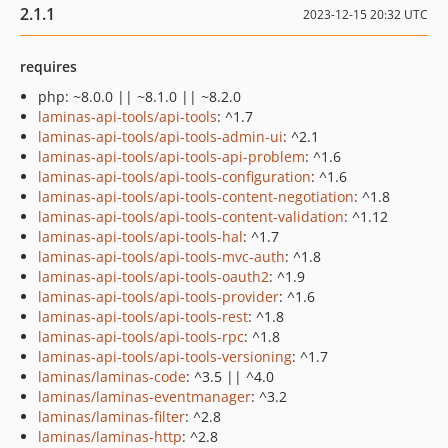
2.1.1
2023-12-15 20:32 UTC
requires
php: ~8.0.0 || ~8.1.0 || ~8.2.0
laminas-api-tools/api-tools
: ^1.7
laminas-api-tools/api-tools-admin-ui
: ^2.1
laminas-api-tools/api-tools-api-problem
: ^1.6
laminas-api-tools/api-tools-configuration
: ^1.6
laminas-api-tools/api-tools-content-negotiation
: ^1.8
laminas-api-tools/api-tools-content-validation
: ^1.12
laminas-api-tools/api-tools-hal
: ^1.7
laminas-api-tools/api-tools-mvc-auth
: ^1.8
laminas-api-tools/api-tools-oauth2
: ^1.9
laminas-api-tools/api-tools-provider
: ^1.6
laminas-api-tools/api-tools-rest
: ^1.8
laminas-api-tools/api-tools-rpc
: ^1.8
laminas-api-tools/api-tools-versioning
: ^1.7
laminas/laminas-code
: ^3.5 || ^4.0
laminas/laminas-eventmanager
: ^3.2
laminas/laminas-filter
: ^2.8
laminas/laminas-http
: ^2.8