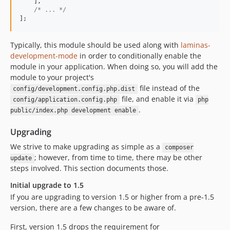
    ],

1.1.0
/* ... */
1.0.5p1
];
1.0.5
1.0.4p1
Typically, this module should be used along with
laminas-
development-mode
in order to conditionally enable the
1.0.4
module in your application. When doing so, you will add the
1.0.3p1
module to your project's
1.0.3
file instead of the
config/development.config.php.dist
1.0.2p1
file, and enable it via
config/application.config.php
php
.
1.0.2
public/index.php development enable
1.0.1p1
Upgrading
1.0.1
We strive to make upgrading as simple as a
composer
1.0.0p1
; however, from time to time, there may be other
update
1.0.0
steps involved. This section documents those.
1.0.0beta3
Initial upgrade to 1.5
1.0.0beta2
If you are upgrading to version 1.5 or higher from a pre-1.5
1.0.0beta1
version, there are a few changes to be aware of.
0.9.1
First, version 1.5 drops the requirement for