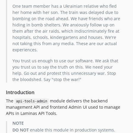
1.5.3
One team member has a Ukrainian relative who fled
her home with her son. The train was delayed due to
1.5.2p1
bombing on the road ahead. We have friends who are
1.5.2
hiding in bomb shelters. We anxiously follow up on
1.5.1p1
them after the air raids, which indiscriminately fire at
1.5.1
hospitals, schools, kindergartens and houses. We're
not taking this from any media. These are our actual
1.5.0p1
experiences.
1.5.0
1.4.3p1
You trust us enough to use our software. We ask that
you trust us to say the truth on this. We need your
1.4.3
help. Go out and protest this unnecessary war. Stop
1.4.2p1
the bloodshed. Say "stop the war!"
1.4.2
1.4.1p1
Introduction
1.4.1
The
module delivers the backend
api-tools-admin
1.4.0p1
management API and frontend Admin UI used to manage
APIs in Laminas API Tools.
1.4.0
1.3.3p1
NOTE
1.3.3
DO NOT
enable this module in production systems.