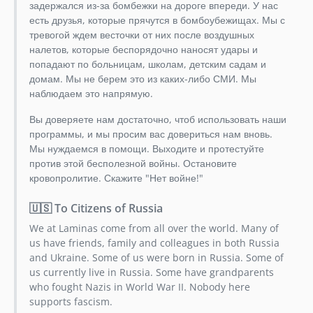
задержался из-за бомбежки на дороге впереди. У нас
1.5.11p1
есть друзья, которые прячутся в бомбоубежищах. Мы с
тревогой ждем весточки от них после воздушных
1.5.11
налетов, которые беспорядочно наносят удары и
1.5.10p1
попадают по больницам, школам, детским садам и
1.5.10
домам. Мы не берем это из каких-либо СМИ. Мы
1.5.9p1
наблюдаем это напрямую.
1.5.9
Вы доверяете нам достаточно, чтоб использовать наши
1.5.8p1
программы, и мы просим вас довериться нам вновь.
1.5.8
Мы нуждаемся в помощи. Выходите и протестуйте
1.5.7p1
против этой бесполезной войны. Остановите
кровопролитие. Скажите "Нет войне!"
1.5.7
1.5.6p1
🇺🇸 To Citizens of Russia
1.5.6
We at Laminas come from all over the world. Many of
1.5.5p1
us have friends, family and colleagues in both Russia
1.5.5
and Ukraine. Some of us were born in Russia. Some of
1.5.4p1
us currently live in Russia. Some have grandparents
who fought Nazis in World War II. Nobody here
1.5.4
supports fascism.
1.5.3p1