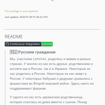
1.10.2
1.10.1
This package is auto-updated.
1.10.0
Last update: 2026-07-28 01:36:22 UTC
1.9.x-dev
1.9.0
1.8.x-dev
README
1.8.2
1.8.1
1.8.0p1
🇷🇺 Русским гражданам
1.8.0
Мы, участники Laminas, родились и живем в разных
1.7.0p1
странах. У многих из нас есть друзья, родственники и
1.7.0
коллеги как в России, так и в Украине. Некоторые из
нас родились в России. Некоторые из нас живут в
1.6.0p1
России. У некоторых бабушки и дедушки сражались с
1.6.0
фашистами во Второй мировой войне. Здесь никто не
1.5.13p1
поддерживает фашизм.
1.5.13
У одного из нас есть украинская родственница,
1.5.12p1
которая спаслась из дома вместе с сыном. Поезд
1.5.12