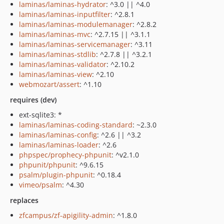
laminas/laminas-hydrator
: ^3.0 || ^4.0
laminas/laminas-inputfilter
: ^2.8.1
laminas/laminas-modulemanager
: ^2.8.2
laminas/laminas-mvc
: ^2.7.15 || ^3.1.1
laminas/laminas-servicemanager
: ^3.11
laminas/laminas-stdlib
: ^2.7.8 || ^3.2.1
laminas/laminas-validator
: ^2.10.2
laminas/laminas-view
: ^2.10
webmozart/assert
: ^1.10
requires (dev)
ext-sqlite3: *
laminas/laminas-coding-standard
: ~2.3.0
laminas/laminas-config
: ^2.6 || ^3.2
laminas/laminas-loader
: ^2.6
phpspec/prophecy-phpunit
: ^v2.1.0
phpunit/phpunit
: ^9.6.15
psalm/plugin-phpunit
: ^0.18.4
vimeo/psalm
: ^4.30
replaces
zfcampus/zf-apigility-admin
: ^1.8.0