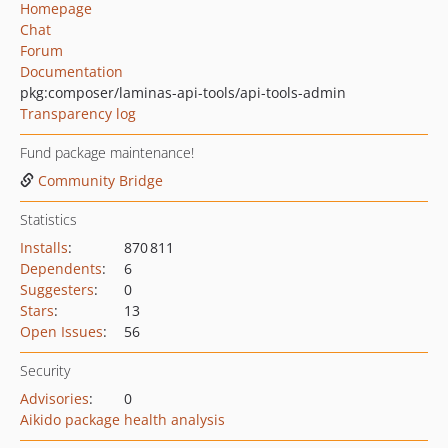
Homepage
Chat
Forum
Documentation
pkg:composer/laminas-api-tools/api-tools-admin
Transparency log
Fund package maintenance!
Community Bridge
Statistics
Installs
:
870 811
Dependents
:
6
Suggesters
:
0
Stars
:
13
Open Issues
:
56
Security
Advisories
:
0
Aikido package health analysis