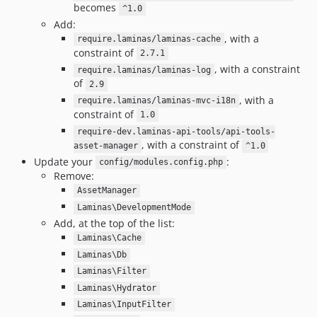
becomes
^1.0
Add:
, with a
require.laminas/laminas-cache
constraint of
2.7.1
, with a constraint
require.laminas/laminas-log
of
2.9
, with a
require.laminas/laminas-mvc-i18n
constraint of
1.0
require-dev.laminas-api-tools/api-tools-
, with a constraint of
asset-manager
^1.0
Update your
:
config/modules.config.php
Remove:
AssetManager
Laminas\DevelopmentMode
Add, at the top of the list:
Laminas\Cache
Laminas\Db
Laminas\Filter
Laminas\Hydrator
Laminas\InputFilter