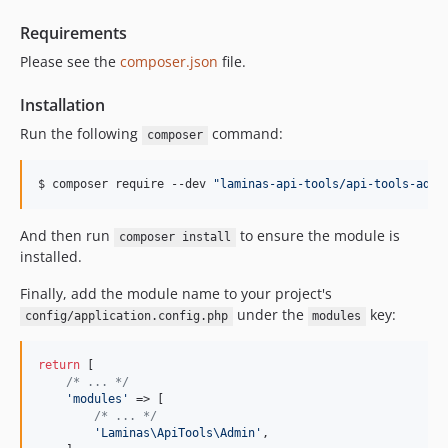
1.3.2p1
Requirements
1.3.2
Please see the
composer.json
file.
1.3.1p1
1.3.1
Installation
1.3.0p1
Run the following
command:
composer
1.3.0
1.2.2p1
$ 
composer require --dev 
"
laminas-api-tools/api-tools-admi
1.2.2
1.2.1p1
And then run
to ensure the module is
composer install
1.2.1
installed.
1.2.0p1
Finally, add the module name to your project's
1.2.0
under the
key:
config/application.config.php
modules
1.1.2p1
1.1.2
return
 [

1.1.1p1
/* ... */
'
modules
'
 => [

1.1.1
/* ... */
1.1.0p1
'
Laminas\ApiTools\Admin
'
,
