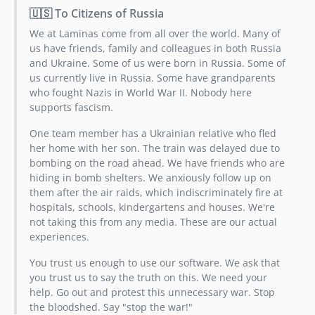
4.2.2
🇺🇸 To Citizens of Russia
4.2.1
We at Laminas come from all over the world. Many of
4.2.0
us have friends, family and colleagues in both Russia
4.1.x-dev
and Ukraine. Some of us were born in Russia. Some of
4.1.1
us currently live in Russia. Some have grandparents
who fought Nazis in World War II. Nobody here
4.1.0
supports fascism.
4.0.x-dev
4.0.3
One team member has a Ukrainian relative who fled
her home with her son. The train was delayed due to
4.0.2
bombing on the road ahead. We have friends who are
4.0.1
hiding in bomb shelters. We anxiously follow up on
4.0.0
them after the air raids, which indiscriminately fire at
3.2.x-dev
hospitals, schools, kindergartens and houses. We're
not taking this from any media. These are our actual
3.2.1
experiences.
3.2.0
3.1.x-dev
You trust us enough to use our software. We ask that
you trust us to say the truth on this. We need your
3.1.1
help. Go out and protest this unnecessary war. Stop
3.1.0
the bloodshed. Say "stop the war!"