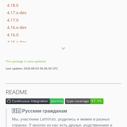
4.18.0
4.17.x-dev
4.17.0
4.16.x-dev
4.16.0
4.15.x-dev
4.15.0
4.14.x-dev
This package is auto-updated.
4.14.0
Last update: 2026-08-03 06:36:30 UTC
4.13.x-dev
4.13.0
4.12.x-dev
README
4.12.0
4.11.x-dev
4.11.0
🇷🇺 Русским гражданам
4.10.x-dev
Мы, участники Laminas, родились и живем в разных
4.10.0
странах. У многих из нас есть друзья, родственники и