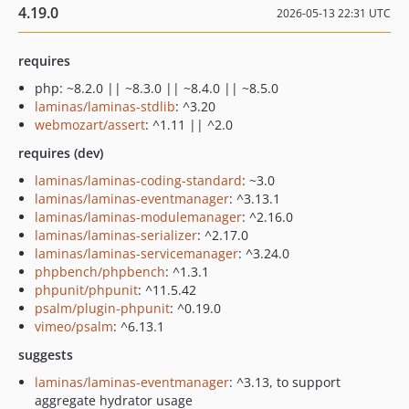
4.19.0
2026-05-13 22:31 UTC
requires
php: ~8.2.0 || ~8.3.0 || ~8.4.0 || ~8.5.0
laminas/laminas-stdlib
: ^3.20
webmozart/assert
: ^1.11 || ^2.0
requires (dev)
laminas/laminas-coding-standard
: ~3.0
laminas/laminas-eventmanager
: ^3.13.1
laminas/laminas-modulemanager
: ^2.16.0
laminas/laminas-serializer
: ^2.17.0
laminas/laminas-servicemanager
: ^3.24.0
phpbench/phpbench
: ^1.3.1
phpunit/phpunit
: ^11.5.42
psalm/plugin-phpunit
: ^0.19.0
vimeo/psalm
: ^6.13.1
suggests
laminas/laminas-eventmanager
: ^3.13, to support
aggregate hydrator usage