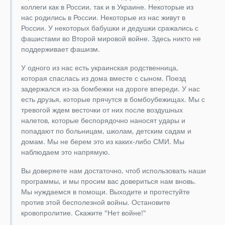
4.9.x-dev
коллеги как в России, так и в Украине. Некоторые из
нас родились в России. Некоторые из нас живут в
4.9.0
России. У некоторых бабушки и дедушки сражались с
4.8.x-dev
фашистами во Второй мировой войне. Здесь никто не
4.8.0
поддерживает фашизм.
4.7.x-dev
У одного из нас есть украинская родственница,
4.7.0
которая спаслась из дома вместе с сыном. Поезд
4.6.x-dev
задержался из-за бомбежки на дороге впереди. У нас
4.6.0
есть друзья, которые прячутся в бомбоубежищах. Мы с
тревогой ждем весточки от них после воздушных
4.5.x-dev
налетов, которые беспорядочно наносят удары и
4.5.0
попадают по больницам, школам, детским садам и
4.4.x-dev
домам. Мы не берем это из каких-либо СМИ. Мы
4.4.0
наблюдаем это напрямую.
4.3.x-dev
Вы доверяете нам достаточно, чтоб использовать наши
4.3.2
программы, и мы просим вас довериться нам вновь.
4.3.1
Мы нуждаемся в помощи. Выходите и протестуйте
4.3.0
против этой бесполезной войны. Остановите
кровопролитие. Скажите "Нет войне!"
4.2.x-dev