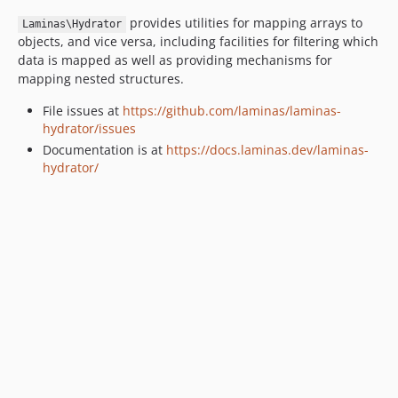
3.0.3
provides utilities for mapping arrays to
3.0.2
Laminas\Hydrator
objects, and vice versa, including facilities for filtering which
3.0.1
data is mapped as well as providing mechanisms for
3.0.0
mapping nested structures.
2.4.2
File issues at
https://github.com/laminas/laminas-
2.4.1
hydrator/issues
2.4.0
Documentation is at
https://docs.laminas.dev/laminas-
2.3.1
hydrator/
2.3.0
2.2.3
2.2.2
2.2.1
2.2.0
2.1.0
2.0.0
1.1.0
1.0.0
dev-4.19.x-merge-up-into-5.0.x_2JPGl98c