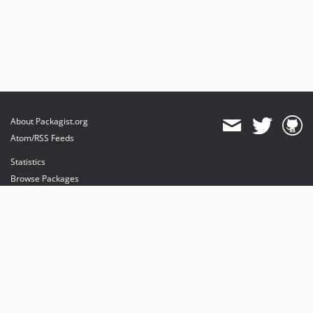
dev-4.18.x-merge-up-into-5.0.x_QyWp34YJ
About Packagist.org
Atom/RSS Feeds
Statistics
Browse Packages
API
Mirrors
Status
Dashboard
provides maintenance and hosting