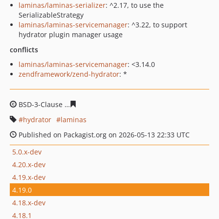
laminas/laminas-serializer
: ^2.17, to use the
SerializableStrategy
laminas/laminas-servicemanager
: ^3.22, to support
hydrator plugin manager usage
conflicts
laminas/laminas-servicemanager
: <3.14.0
zendframework/zend-hydrator
: *
BSD-3-Clause
bf6c980013f70b1141aadef979cf8b66241fff
hydrator
laminas
Published on Packagist.org on 2026-05-13 22:33 UTC
5.0.x-dev
4.20.x-dev
4.19.x-dev
4.19.0
4.18.x-dev
4.18.1