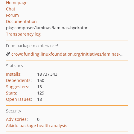
Homepage
Chat
Forum
Documentation
pkg:composer/laminas/laminas-hydrator
Transparency log
Fund package maintenance!
crowdfunding.linuxfoundation.org/initiatives/laminas-project
Statistics
Installs
:
18 737 343
Dependents
:
150
Suggesters
:
13
Stars
:
129
Open Issues
:
18
Security
Advisories
:
0
Aikido package health analysis