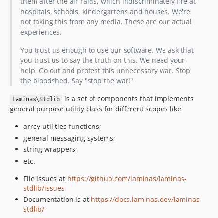
them after the air raids, which indiscriminately fire at
2.7.9
hospitals, schools, kindergartens and houses. We're
not taking this from any media. These are our actual
2.7.8
experiences.
2.7.7
2.7.6
You trust us enough to use our software. We ask that
you trust us to say the truth on this. We need your
2.7.5
help. Go out and protest this unnecessary war. Stop
2.7.4
the bloodshed. Say "stop the war!"
2.7.3
is a set of components that implements
2.7.2
Laminas\Stdlib
general purpose utility class for different scopes like:
2.7.1
2.7.0
array utilities functions;
2.6.0
general messaging systems;
string wrappers;
2.5.2
etc.
2.5.1
2.5.0
File issues at
https://github.com/laminas/laminas-
2.4.13
stdlib/issues
Documentation is at
https://docs.laminas.dev/laminas-
2.4.12
stdlib/
2.4.11