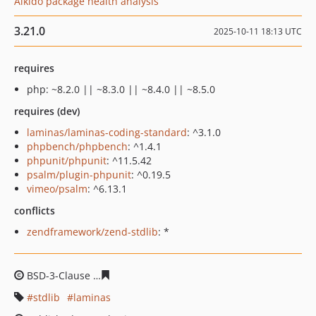
Aikido package health analysis
3.21.0
2025-10-11 18:13 UTC
requires
php: ~8.2.0 || ~8.3.0 || ~8.4.0 || ~8.5.0
requires (dev)
laminas/laminas-coding-standard
: ^3.1.0
phpbench/phpbench
: ^1.4.1
phpunit/phpunit
: ^11.5.42
psalm/plugin-phpunit
: ^0.19.5
vimeo/psalm
: ^6.13.1
conflicts
zendframework/zend-stdlib
: *
BSD-3-Clause
b1c81514cfe158aadf724c42b34d3d0a8164
stdlib
laminas