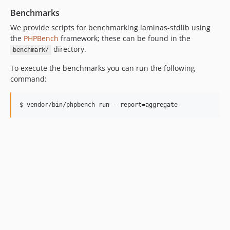
2.4.10
Benchmarks
2.4.9
We provide scripts for benchmarking laminas-stdlib using
2.4.8
the
PHPBench
framework; these can be found in the
2.4.7
directory.
benchmark/
2.4.6
To execute the benchmarks you can run the following
2.4.5
command:
2.4.4
2.4.3
$ vendor/bin/phpbench run --report=aggregate
2.4.2
2.4.1
2.4.0
2.4.0rc7
2.4.0rc6
2.4.0rc5
2.4.0rc4
2.4.0rc3
2.4.0rc2