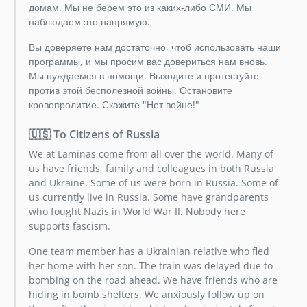
3.7.x-dev
домам. Мы не берем это из каких-либо СМИ. Мы
3.7.1
наблюдаем это напрямую.
3.7.0
Вы доверяете нам достаточно, чтоб использовать наши
3.6.4
программы, и мы просим вас довериться нам вновь.
3.6.3
Мы нуждаемся в помощи. Выходите и протестуйте
3.6.2
против этой бесполезной войны. Остановите
кровопролитие. Скажите "Нет войне!"
3.6.1
3.6.0
🇺🇸 To Citizens of Russia
3.5.0
We at Laminas come from all over the world. Many of
3.4.0
us have friends, family and colleagues in both Russia
3.3.1
and Ukraine. Some of us were born in Russia. Some of
3.3.0
us currently live in Russia. Some have grandparents
who fought Nazis in World War II. Nobody here
3.2.1
supports fascism.
3.2.0
3.1.1
One team member has a Ukrainian relative who fled
her home with her son. The train was delayed due to
3.1.0
bombing on the road ahead. We have friends who are
3.0.1
hiding in bomb shelters. We anxiously follow up on
3.0.0