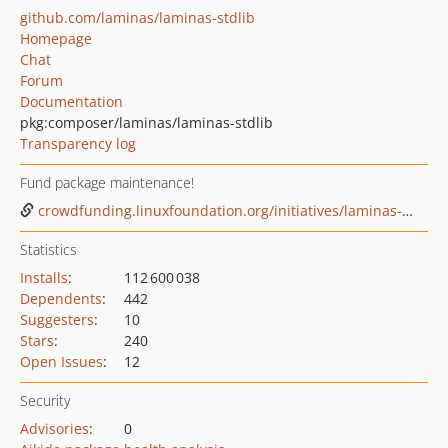
github.com/laminas/laminas-stdlib
Homepage
Chat
Forum
Documentation
pkg:composer/laminas/laminas-stdlib
Transparency log
Fund package maintenance!
crowdfunding.linuxfoundation.org/initiatives/laminas-project
Statistics
Installs
:
112 600 038
Dependents
:
442
Suggesters
:
10
Stars
:
240
Open Issues
:
12
Security
Advisories
:
0