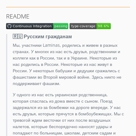
3.15.0
3.14.x-dev
README
3.14.0
3.13.x-dev
3.13.0
🇷🇺 Русским гражданам
3.12.x-dev
Мы, участники Laminas, родились и живем в разных
3.12.0
странах. У многих из нас есть друзья, родственники и
3.11.x-dev
коллеги как в России, так и в Украине. Некоторые из
нас родились в России. Некоторые из нас живут в
3.11.0
России. У некоторых бабушки и дедушки сражались с
3.10.x-dev
фашистами во Второй мировой войне. Здесь никто не
3.10.1
поддерживает фашизм.
3.10.0
У одного из нас есть украинская родственница,
3.9.x-dev
которая спаслась из дома вместе с сыном. Поезд
3.9.1
задержался из-за бомбежки на дороге впереди. У нас
3.9.0
есть друзья, которые прячутся в бомбоубежищах. Мы с
тревогой ждем весточки от них после воздушных
3.8.x-dev
налетов, которые беспорядочно наносят удары и
3.8.0
попадают по больницам, школам, детским садам и