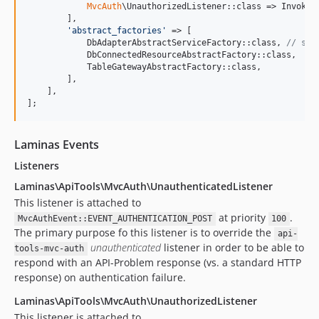
MvcAuth
\UnauthorizedListener::class => Invokabl
        ],

'
abstract_factories
'
 => [

            DbAdapterAbstractServiceFactory::class, 
// so 
            DbConnectedResourceAbstractFactory::class,

            TableGatewayAbstractFactory::class,

        ],

    ],

];
Laminas Events
Listeners
Laminas\ApiTools\MvcAuth\UnauthenticatedListener
This listener is attached to
at priority
.
MvcAuthEvent::EVENT_AUTHENTICATION_POST
100
The primary purpose fo this listener is to override the
api-
unauthenticated
listener in order to be able to
tools-mvc-auth
respond with an API-Problem response (vs. a standard HTTP
response) on authentication failure.
Laminas\ApiTools\MvcAuth\UnauthorizedListener
This listener is attached to