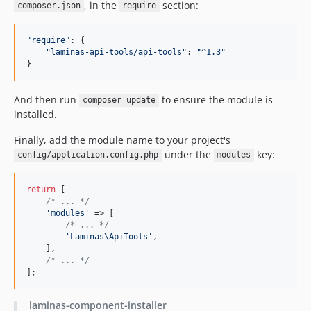
, in the
section:
composer.json
require
"require"
: 
{
"laminas-api-tools/api-tools"
: 
"^1.3"
}
And then run
to ensure the module is
composer update
installed.
Finally, add the module name to your project's
under the
key:
config/application.config.php
modules
return
 [

/* ... */
'
modules
'
 => [

/* ... */
'
Laminas\ApiTools
'
,

    ],

/* ... */
];
laminas-component-installer