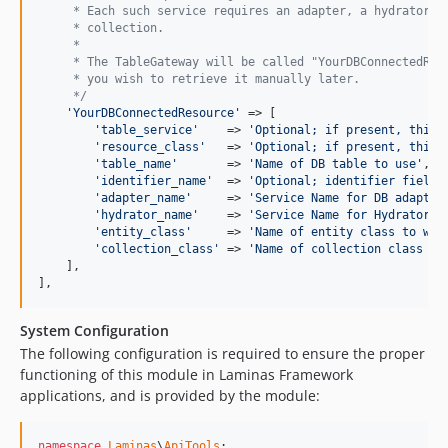
     * Each such service requires an adapter, a hydrator, 
     * collection.
     *
     * The TableGateway will be called "YourDBConnectedRes
     * you wish to retrieve it manually later.
     */
'
YourDBConnectedResource
'
 => [

'
table_service
'
    => 
'
Optional; if present, this 
'
resource_class
'
   => 
'
Optional; if present, this 
'
table_name
'
       => 
'
Name of DB table to use
'
,

'
identifier_name
'
  => 
'
Optional; identifier field 
'
adapter_name
'
     => 
'
Service Name for DB adapter
'
hydrator_name
'
    => 
'
Service Name for Hydrator t
'
entity_class
'
     => 
'
Name of entity class to whi
'
collection_class
'
 => 
'
Name of collection class wh
    ],

],
System Configuration
The following configuration is required to ensure the proper
functioning of this module in Laminas Framework
applications, and is provided by the module:
namespace
Laminas
\
ApiTools
;
