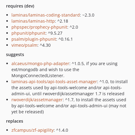
requires (dev)
laminas/laminas-coding-standard
: ~2.3.0
laminas/laminas-http
: ^2.18
phpspec/prophecy-phpunit
: ^2.0
phpunit/phpunit
: ^9.5.27
psalm/plugin-phpunit
: ^0.16.1
vimeo/psalm
: ^4.30
suggests
alcaeus/mongo-php-adapter
: ^1.0.5, if you are using
ext/mongodb and wish to use the
MongoConnectedListener.
laminas-api-tools/api-tools-asset-manager
: ^1.0, to install
the assets used by api-tools-welcome and/or api-tools-
admin-ui, until rwoverdijk/assetmanager 1.7 is released
rwoverdijk/assetmanager
: ^1.7, to install the assets used
by api-tools-welcome and/or api-tools-admin-ui (may not
yet be released)
replaces
zfcampus/zf-apigility
: ^1.4.0