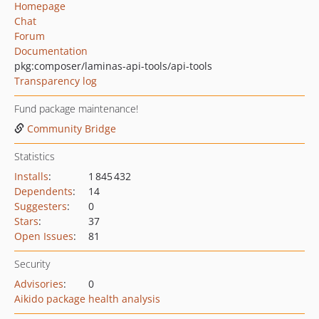
Homepage
Chat
Forum
Documentation
pkg:composer/laminas-api-tools/api-tools
Transparency log
Fund package maintenance!
Community Bridge
Statistics
Installs
:
1 845 432
Dependents
:
14
Suggesters
:
0
Stars
:
37
Open Issues
:
81
Security
Advisories
:
0
Aikido package health analysis