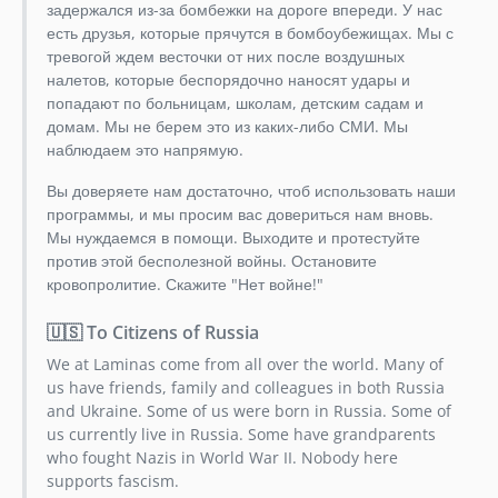
задержался из-за бомбежки на дороге впереди. У нас
есть друзья, которые прячутся в бомбоубежищах. Мы с
тревогой ждем весточки от них после воздушных
налетов, которые беспорядочно наносят удары и
попадают по больницам, школам, детским садам и
домам. Мы не берем это из каких-либо СМИ. Мы
наблюдаем это напрямую.
Вы доверяете нам достаточно, чтоб использовать наши
программы, и мы просим вас довериться нам вновь.
Мы нуждаемся в помощи. Выходите и протестуйте
против этой бесполезной войны. Остановите
кровопролитие. Скажите "Нет войне!"
🇺🇸 To Citizens of Russia
We at Laminas come from all over the world. Many of
us have friends, family and colleagues in both Russia
and Ukraine. Some of us were born in Russia. Some of
us currently live in Russia. Some have grandparents
who fought Nazis in World War II. Nobody here
supports fascism.