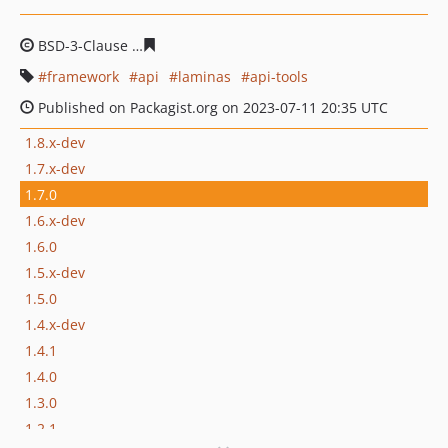
BSD-3-Clause
5ecdfc1674aa1bf970e03f206accaf86c1a248
framework
api
laminas
api-tools
Published on Packagist.org on 2023-07-11 20:35 UTC
1.8.x-dev
1.7.x-dev
1.7.0
1.6.x-dev
1.6.0
1.5.x-dev
1.5.0
1.4.x-dev
1.4.1
1.4.0
1.3.0
1.2.1