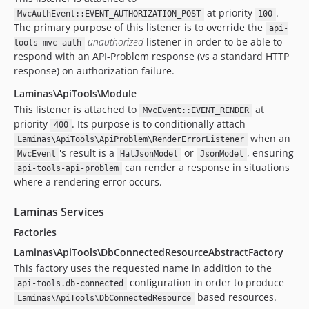
at priority
.
MvcAuthEvent::EVENT_AUTHORIZATION_POST
100
The primary purpose of this listener is to override the
api-
unauthorized
listener in order to be able to
tools-mvc-auth
respond with an API-Problem response (vs a standard HTTP
response) on authorization failure.
Laminas\ApiTools\Module
This listener is attached to
at
MvcEvent::EVENT_RENDER
priority
. Its purpose is to conditionally attach
400
when an
Laminas\ApiTools\ApiProblem\RenderErrorListener
's result is a
or
, ensuring
MvcEvent
HalJsonModel
JsonModel
can render a response in situations
api-tools-api-problem
where a rendering error occurs.
Laminas Services
Factories
Laminas\ApiTools\DbConnectedResourceAbstractFactory
This factory uses the requested name in addition to the
configuration in order to produce
api-tools.db-connected
based resources.
Laminas\ApiTools\DbConnectedResource