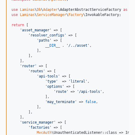
use
Laminas
\
Db
\
Adapter
\
AdapterAbstractServiceFactory
as
Db
use
Laminas
\
ServiceManager
\
Factory
\
InvokableFactory
;

return
 [

'
asset_manager
'
 => [

'
resolver_configs
'
 => [

'
paths
'
 => [

__DIR__
 . 
'
/../asset
'
,

            ],

        ],

    ],

'
router
'
 => [

'
routes
'
 => [

'
api-tools
'
 => [

'
type
'
  => 
'
literal
'
,

'
options
'
 => [

'
route
'
 => 
'
/api-tools
'
,

                ],

'
may_terminate
'
 => 
false
,

            ],

        ],

    ],

'
service_manager
'
 => [

'
factories
'
 => [

MvcAuth
\UnauthenticatedListener::class => Invok