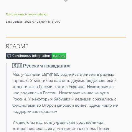
1.2.0
1.1.0
This package is auto-updated.
1.0.3
Last update: 2026-07-28 00:48:16 UTC
1.0.2
1.0.1
1.0.0
README
1.0.0beta3
1.0.0beta2
1.0.0beta1
🇷🇺 Русским гражданам
0.9.1
Мы, участники Laminas, родились и живем в разных
0.9.0
странах. У многих из нас есть друзья, родственники и
0.8.0
коллеги как в России, так и в Украине. Некоторые из
нас родились в России. Некоторые из нас живут в
0.7.0
России. У некоторых бабушки и дедушки сражались с
0.6.0
фашистами во Второй мировой войне. Здесь никто не
dev-dependabot/composer/phpunit/phpunit-9.6.33
поддерживает фашизм.
У одного из нас есть украинская родственница,
которая спаслась из дома вместе с сыном. Поезд