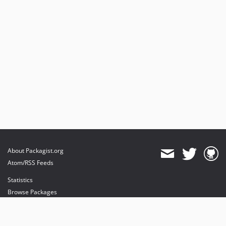
About Packagist.org
Atom/RSS Feeds
Statistics
Browse Packages
API
Mirrors