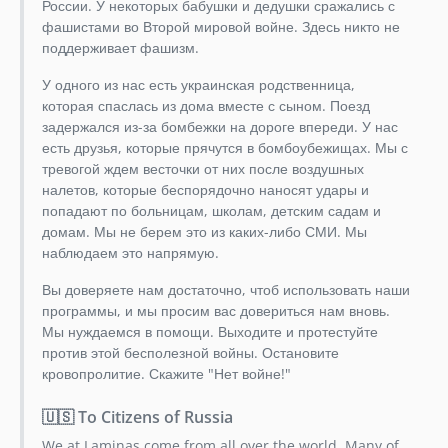
России. У некоторых бабушки и дедушки сражались с
2.25.0
фашистами во Второй мировой войне. Здесь никто не
2.24.x-dev
поддерживает фашизм.
2.24.1
У одного из нас есть украинская родственница,
2.24.0
которая спаслась из дома вместе с сыном. Поезд
2.23.x-dev
задержался из-за бомбежки на дороге впереди. У нас
2.23.0
есть друзья, которые прячутся в бомбоубежищах. Мы с
тревогой ждем весточки от них после воздушных
2.22.x-dev
налетов, которые беспорядочно наносят удары и
2.22.1
попадают по больницам, школам, детским садам и
2.22.0
домам. Мы не берем это из каких-либо СМИ. Мы
2.21.x-dev
наблюдаем это напрямую.
2.21.0
Вы доверяете нам достаточно, чтоб использовать наши
2.20.x-dev
программы, и мы просим вас довериться нам вновь.
2.20.0
Мы нуждаемся в помощи. Выходите и протестуйте
2.19.x-dev
против этой бесполезной войны. Остановите
кровопролитие. Скажите "Нет войне!"
2.19.1
2.19.0
🇺🇸 To Citizens of Russia
2.18.x-dev
We at Laminas come from all over the world. Many of