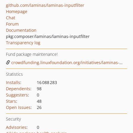
github.com/laminas/laminas-inputfilter
Homepage
Chat
Forum
Documentation
pkg:composer/laminas/laminas-inputfilter
Transparency log
Fund package maintenance!
crowdfunding.linuxfoundation.org/initiatives/laminas-project
Statistics
Installs
:
16 088 283
Dependents
:
98
Suggesters
:
0
Stars
:
48
Open Issues
:
26
Security
Advisories
:
0