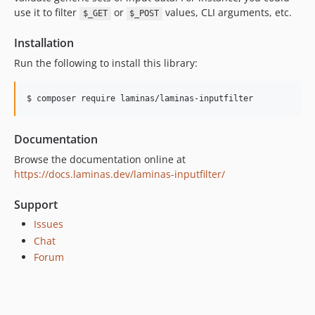
2.11.1
use it to filter
or
values, CLI arguments, etc.
$_GET
$_POST
2.11.0
2.10.x-dev
Installation
2.10.1
Run the following to install this library:
2.10.0
2.9.1
$ composer require laminas/laminas-inputfilter
2.9.0
2.8.3
Documentation
2.8.2
Browse the documentation online at
2.8.1
https://docs.laminas.dev/laminas-inputfilter/
2.8.0
2.7.6
Support
2.7.5
Issues
2.7.4
Chat
Forum
2.7.3
2.7.2
2.7.1
2.7.0