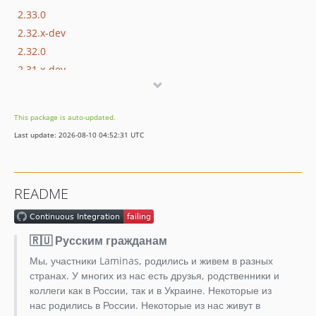
2.33.0
2.32.x-dev
2.32.0
2.31.x-dev
2.31.0
2.30.x-dev
This package is auto-updated.
2.30.1
Last update: 2026-08-10 04:52:31 UTC
2.30.0
2.29.x-dev
2.29.0
README
2.28.x-dev
2.28.0
2.27.x-dev
🇷🇺 Русским гражданам
2.27.0
Мы, участники Laminas, родились и живем в разных
2.26.x-dev
странах. У многих из нас есть друзья, родственники и
2.26.0
коллеги как в России, так и в Украине. Некоторые из
нас родились в России. Некоторые из нас живут в
2.25.x-dev