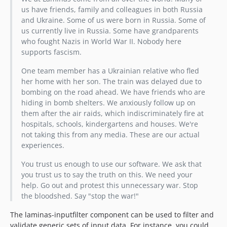
2.18.2
us have friends, family and colleagues in both Russia
2.18.1
and Ukraine. Some of us were born in Russia. Some of
2.18.0
us currently live in Russia. Some have grandparents
who fought Nazis in World War II. Nobody here
2.17.x-dev
supports fascism.
2.17.0
2.16.x-dev
One team member has a Ukrainian relative who fled
her home with her son. The train was delayed due to
2.16.0
bombing on the road ahead. We have friends who are
2.15.x-dev
hiding in bomb shelters. We anxiously follow up on
2.15.0
them after the air raids, which indiscriminately fire at
2.14.x-dev
hospitals, schools, kindergartens and houses. We're
not taking this from any media. These are our actual
2.14.0
experiences.
2.13.x-dev
2.13.0
You trust us enough to use our software. We ask that
you trust us to say the truth on this. We need your
2.12.x-dev
help. Go out and protest this unnecessary war. Stop
2.12.1
the bloodshed. Say "stop the war!"
2.12.0
The laminas-inputfilter component can be used to filter and
2.11.x-dev
validate generic sets of input data. For instance, you could