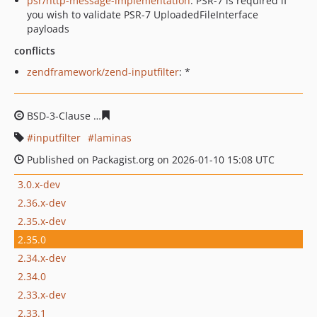
psr/http-message-implementation
: PSR-7 is required if
you wish to validate PSR-7 UploadedFileInterface
payloads
conflicts
zendframework/zend-inputfilter
: *
BSD-3-Clause
326d2dac38814f70902a3a9e0062f740d06f
inputfilter
laminas
Published on Packagist.org on 2026-01-10 15:08 UTC
3.0.x-dev
2.36.x-dev
2.35.x-dev
2.35.0
2.34.x-dev
2.34.0
2.33.x-dev
2.33.1