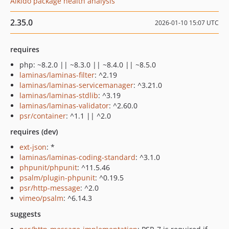
Aikido package health analysis
2.35.0
2026-01-10 15:07 UTC
requires
php: ~8.2.0 || ~8.3.0 || ~8.4.0 || ~8.5.0
laminas/laminas-filter
: ^2.19
laminas/laminas-servicemanager
: ^3.21.0
laminas/laminas-stdlib
: ^3.19
laminas/laminas-validator
: ^2.60.0
psr/container
: ^1.1 || ^2.0
requires (dev)
ext-json
: *
laminas/laminas-coding-standard
: ^3.1.0
phpunit/phpunit
: ^11.5.46
psalm/plugin-phpunit
: ^0.19.5
psr/http-message
: ^2.0
vimeo/psalm
: ^6.14.3
suggests