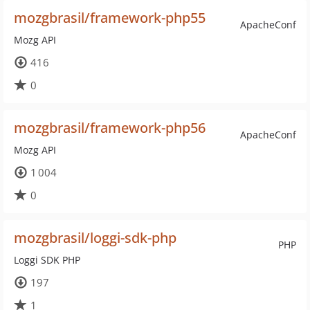
mozgbrasil/framework-php55
ApacheConf
Mozg API
416
0
mozgbrasil/framework-php56
ApacheConf
Mozg API
1 004
0
mozgbrasil/loggi-sdk-php
PHP
Loggi SDK PHP
197
1