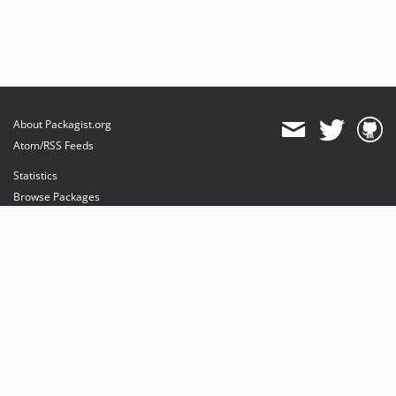
About Packagist.org
Atom/RSS Feeds
Statistics
Browse Packages
API
Mirrors
Status
Dashboard
provides maintenance and hosting
provides bandwidth and CDN