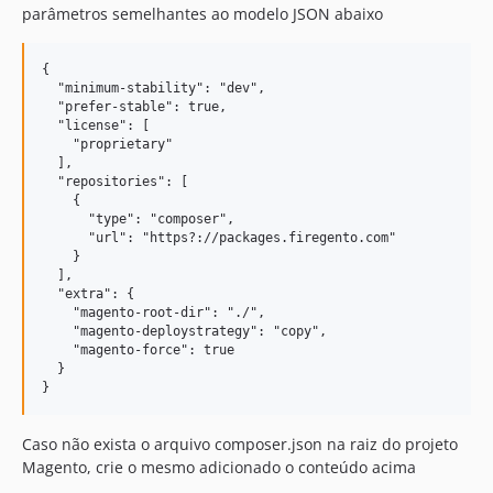
parâmetros semelhantes ao modelo JSON abaixo
{

  "minimum-stability": "dev",

  "prefer-stable": true,

  "license": [

    "proprietary"

  ],

  "repositories": [

    {

      "type": "composer",

      "url": "https?://packages.firegento.com"

    }

  ],

  "extra": {

    "magento-root-dir": "./",

    "magento-deploystrategy": "copy",

    "magento-force": true

  }

Caso não exista o arquivo composer.json na raiz do projeto
Magento, crie o mesmo adicionado o conteúdo acima