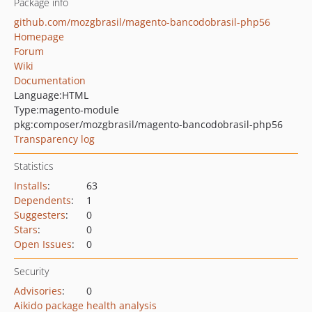
Package info
github.com/mozgbrasil/magento-bancodobrasil-php56
Homepage
Forum
Wiki
Documentation
Language:
HTML
Type:
magento-module
pkg:composer/mozgbrasil/magento-bancodobrasil-php56
Transparency log
Statistics
Installs
:
63
Dependents
:
1
Suggesters
:
0
Stars
:
0
Open Issues
:
0
Security
Advisories
:
0
Aikido package health analysis