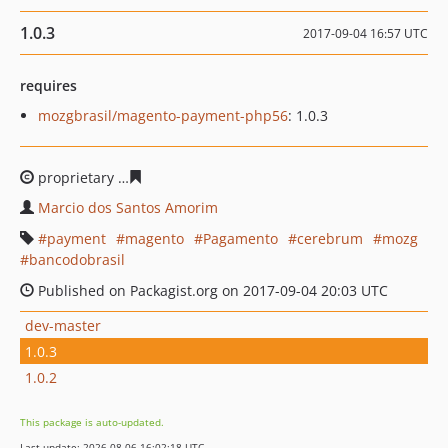
1.0.3
2017-09-04 16:57 UTC
requires
mozgbrasil/magento-payment-php56
: 1.0.3
proprietary
57d585d3c65dfcd0f362518fcf9de423039b2c
Marcio dos Santos Amorim
payment
magento
Pagamento
cerebrum
mozg
bancodobrasil
Published on Packagist.org on 2017-09-04 20:03 UTC
dev-master
1.0.3
1.0.2
This package is auto-updated.
Last update: 2026-08-06 16:02:18 UTC