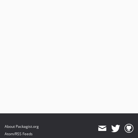
About Packagist.org
Atom/RSS Feeds