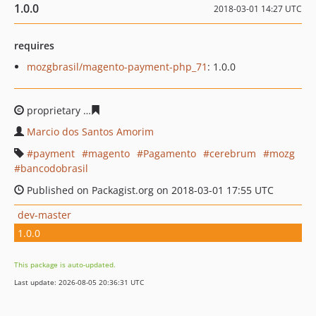
1.0.0
2018-03-01 14:27 UTC
requires
mozgbrasil/magento-payment-php_71
: 1.0.0
proprietary
2535a11e63bbe3a80bc436d25a65730bdacb0
Marcio dos Santos Amorim
payment
magento
Pagamento
cerebrum
mozg
bancodobrasil
Published on Packagist.org on 2018-03-01 17:55 UTC
dev-master
1.0.0
This package is auto-updated.
Last update: 2026-08-05 20:36:31 UTC