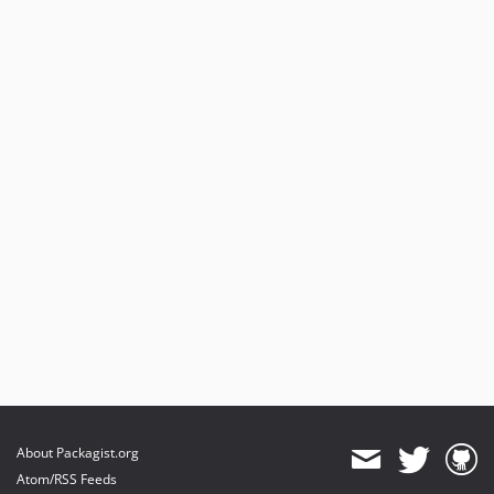
About Packagist.org
Atom/RSS Feeds