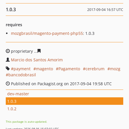
1.0.3
2017-09-04 16:57 UTC
requires
mozgbrasil/magento-payment-php55
: 1.0.3
proprietary
5fef6f1dd95ee90b51e17eadbc3f203b0dcabd
Marcio dos Santos Amorim
payment
magento
Pagamento
cerebrum
mozg
bancodobrasil
Published on Packagist.org on 2017-09-04 19:58 UTC
dev-master
1.0.3
1.0.2
This package is auto-updated.
Last update: 2026-08-06 15:07:02 UTC