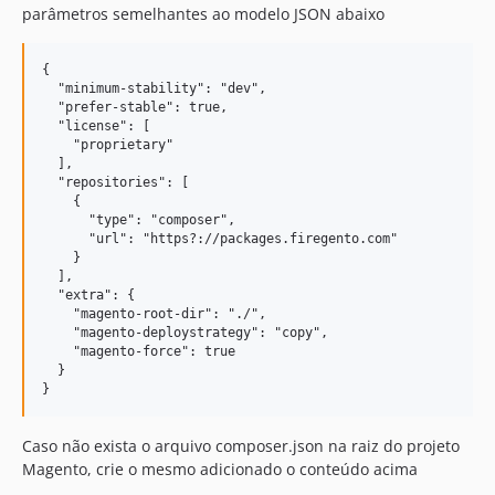
parâmetros semelhantes ao modelo JSON abaixo
{

  "minimum-stability": "dev",

  "prefer-stable": true,

  "license": [

    "proprietary"

  ],

  "repositories": [

    {

      "type": "composer",

      "url": "https?://packages.firegento.com"

    }

  ],

  "extra": {

    "magento-root-dir": "./",

    "magento-deploystrategy": "copy",

    "magento-force": true

  }

Caso não exista o arquivo composer.json na raiz do projeto
Magento, crie o mesmo adicionado o conteúdo acima