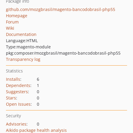
Package info
github.com/mozgbrasil/magento-bancodobrasil-php55
Homepage
Forum
Wiki
Documentation
Language:
HTML
Type:
magento-module
pkg:composer/mozgbrasil/magento-bancodobrasil-php55
Transparency log
Statistics
Installs
:
6
Dependents
:
1
Suggesters
:
0
Stars
:
0
Open Issues
:
0
Security
Advisories
:
0
Aikido package health analysis