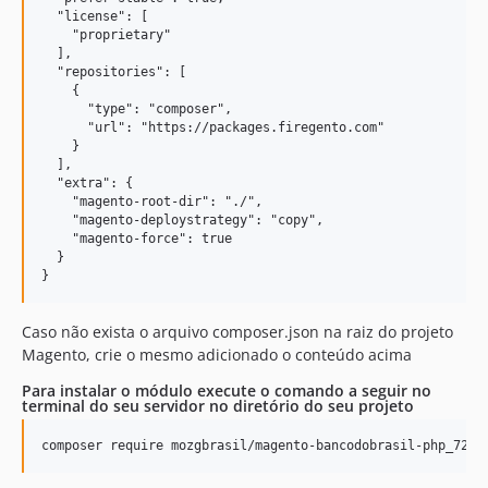
  "license": [

    "proprietary"

  ],

  "repositories": [

    {

      "type": "composer",

      "url": "https://packages.firegento.com"

    }

  ],

  "extra": {

    "magento-root-dir": "./",

    "magento-deploystrategy": "copy",

    "magento-force": true

  }

Caso não exista o arquivo composer.json na raiz do projeto
Magento, crie o mesmo adicionado o conteúdo acima
Para instalar o módulo execute o comando a seguir no
terminal do seu servidor no diretório do seu projeto