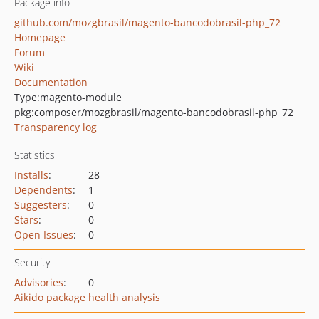
Package info
github.com/mozgbrasil/magento-bancodobrasil-php_72
Homepage
Forum
Wiki
Documentation
Type:
magento-module
pkg:composer/mozgbrasil/magento-bancodobrasil-php_72
Transparency log
Statistics
Installs
:
28
Dependents
:
1
Suggesters
:
0
Stars
:
0
Open Issues
:
0
Security
Advisories
:
0
Aikido package health analysis