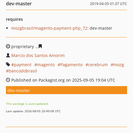
dev-master
2019-04-05 01:37 UTC
requires
mozgbrasil/magento-payment-php_72
: dev-master
proprietary
51d554b5cdafa42be3ce0518b1287f8de643a1
Marcio dos Santos Amorim
payment
magento
Pagamento
cerebrum
mozg
bancodobrasil
Published on Packagist.org on 2025-09-05 19:04 UTC
dev-master
This package is auto-updated.
Last update: 2026-08-05 20:49:08 UTC