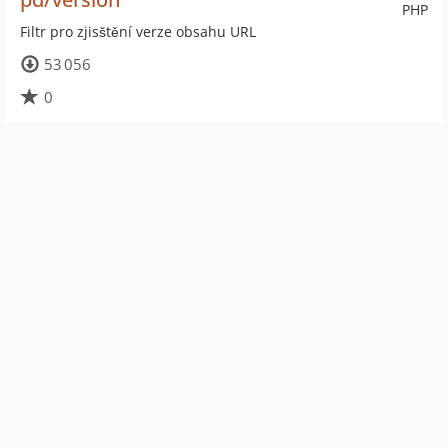
PHP
Filtr pro zjisštění verze obsahu URL
53 056
0