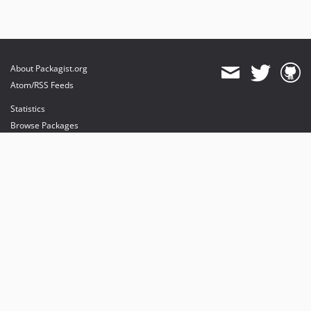
About Packagist.org
Atom/RSS Feeds
Statistics
Browse Packages
API
Mirrors
Status
Dashboard
provides maintenance and hosting
provides bandwidth and CDN
provides malware detection