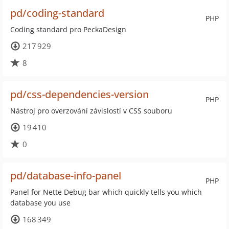
pd/coding-standard
PHP
Coding standard pro PeckaDesign
217 929
8
pd/css-dependencies-version
PHP
Nástroj pro overzování závislostí v CSS souboru
19 410
0
pd/database-info-panel
PHP
Panel for Nette Debug bar which quickly tells you which
database you use
168 349