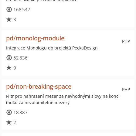
168 547
3
pd/monolog-module
PHP
Integrace Monologu do projektů PeckaDesign
52 836
0
pd/non-breaking-space
PHP
Filtr pro nahrazení mezer za nevhodnými slovy na konci
řádku za nezalomitelné mezery
18 387
2