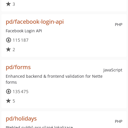
3
pd/facebook-login-api
PHP
Facebook Login API
115 187
2
pd/forms
JavaScript
Enhanced backend & frontend validation for Nette
forms
135 475
5
pd/holidays
PHP
Přehled svátků pro různé lokalizace