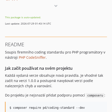
v1.27.1
v1.27.0
v1.26.0
This package is auto-updated.
v1.26.0-rc1
Last update: 2026-07-29 01:43:14 UTC
v1.25.0
v1.25.0-rc1
v1.24.0
README
v1.23.0
Soupis firemního coding standardu pro PHP programátory v
v1.23.0-rc1
nástroji
PHP CodeSniffer
.
v1.22.0
v1.22.0-rc1
Jak začít používat na svém projektu
v1.21.0
Každá vydaná verze obsahuje nová pravidla. Je vhodné tak
v1.20.0
začít na verzi 1.0.0 a postupně navyšovat verzi podle
v1.19.0
nalezených chyb a varování.
v1.18.1
Do projektu je nejsnazší přidat podporu pomocí
:
composeru
v1.18.0
v1.17.x-dev
v1.17.1