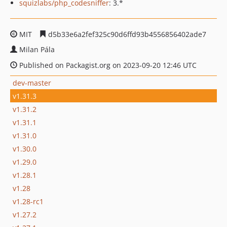
squizlabs/php_codesniffer
: 3.*
MIT
d5b33e6a2fef325c90d6ffd93b4556856402ade7
Milan Pála
Published on Packagist.org on 2023-09-20 12:46 UTC
dev-master
v1.31.3
v1.31.2
v1.31.1
v1.31.0
v1.30.0
v1.29.0
v1.28.1
v1.28
v1.28-rc1
v1.27.2