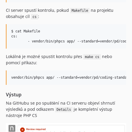
v1.17.0
CI server spustí kontrolu, pokud
na projektu
Makefile
v1.16.0
obsahuje cíl
:
cs
v1.15.0
v1.14.0
$ cat Makefile

v1.13.0
cs:

v1.12.0
v1.11.0
Lokálně je možné spustit kontrolu přes
nebo
make cs
v1.10.0
pomocí příkazu:
v1.9.0
v1.8.0
v1.8.0-rc1
v1.7.0
Výstup
v1.7.0-rc1
Na GitHubu se po spuštění na CI serveru objeví shrnutí
v1.6.0
výsledků a pod odkazem
je kompletní výstup
Details
v1.6.0-rc1
nástroje PHP CS
v1.5.0
v1.5.0-rc1