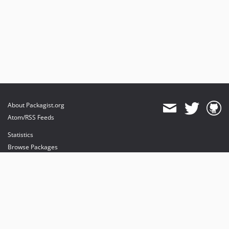
About Packagist.org
Atom/RSS Feeds
Statistics
Browse Packages
API
Mirrors
Status
Dashboard