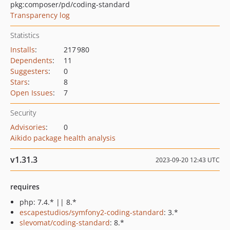
pkg:composer/pd/coding-standard
Transparency log
Statistics
Installs
:
217 980
Dependents
:
11
Suggesters
:
0
Stars
:
8
Open Issues
:
7
Security
Advisories
:
0
Aikido package health analysis
v1.31.3
2023-09-20 12:43 UTC
requires
php: 7.4.* || 8.*
escapestudios/symfony2-coding-standard
: 3.*
slevomat/coding-standard
: 8.*