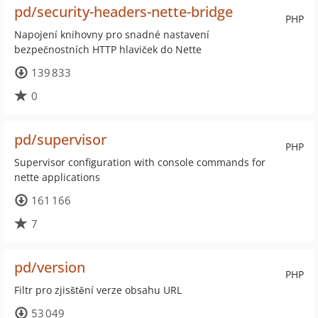
pd/security-headers-nette-bridge
PHP
Napojení knihovny pro snadné nastavení
bezpečnostních HTTP hlaviček do Nette
139 833
0
pd/supervisor
PHP
Supervisor configuration with console commands for
nette applications
161 166
7
pd/version
PHP
Filtr pro zjisštění verze obsahu URL
53 049