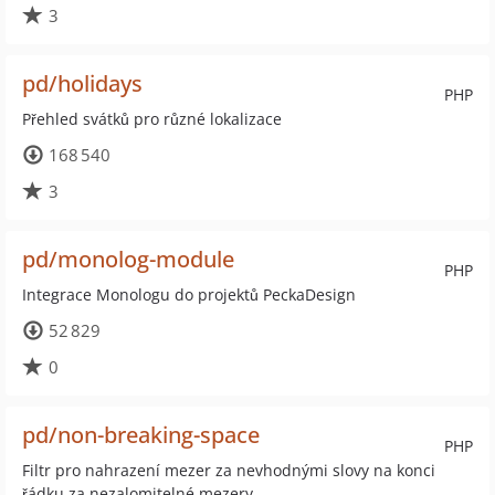
3
pd/holidays
PHP
Přehled svátků pro různé lokalizace
168 540
3
pd/monolog-module
PHP
Integrace Monologu do projektů PeckaDesign
52 829
0
pd/non-breaking-space
PHP
Filtr pro nahrazení mezer za nevhodnými slovy na konci
řádku za nezalomitelné mezery