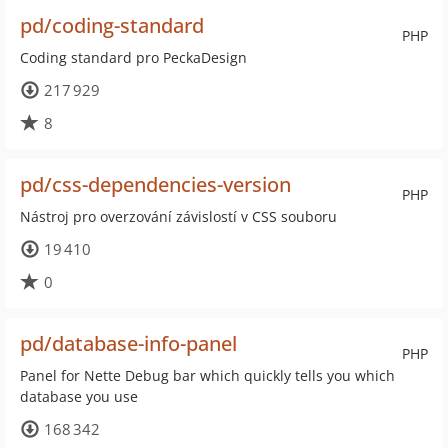
pd/coding-standard
PHP
Coding standard pro PeckaDesign
217 929
8
pd/css-dependencies-version
PHP
Nástroj pro overzování závislostí v CSS souboru
19 410
0
pd/database-info-panel
PHP
Panel for Nette Debug bar which quickly tells you which
database you use
168 342