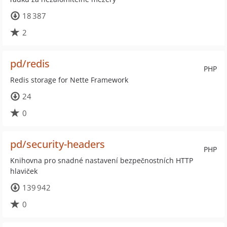
18 387
2
pd/redis
PHP
Redis storage for Nette Framework
24
0
pd/security-headers
PHP
Knihovna pro snadné nastavení bezpečnostních HTTP
hlaviček
139 942
0