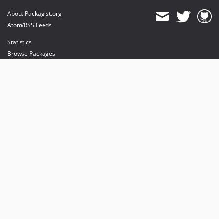
About Packagist.org
Atom/RSS Feeds
Statistics
Browse Packages
API
Mirrors
Status
Dashboard
provides maintenance and hosting
provides bandwidth and CDN
provides malware detection
Sponsor Packagist & Composer