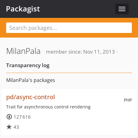
Packagist
Toggle
navigat
MilanPala
member since: Nov 11, 2013 ·
Transparency log
MilanPala's packages
pd/async-control
PHP
Trait for asynchronous control rendering
127 616
43