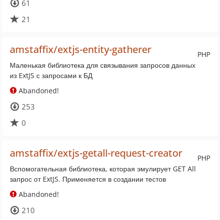
61
21
amstaffix/extjs-entity-gatherer
PHP
Маленькая библиотека для связывания запросов данных
из ExtJS с запросами к БД
Abandoned!
253
0
amstaffix/extjs-getall-request-creator
PHP
Вспомогательная библиотека, которая эмулирует GET All
запрос от ExtJS. Применяется в создании тестов
Abandoned!
210