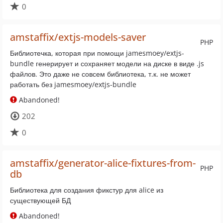
0
amstaffix/extjs-models-saver
PHP
Библиотечка, которая при помощи jamesmoey/extjs-
bundle генерирует и сохраняет модели на диске в виде .js
файлов. Это даже не совсем библиотека, т.к. не может
работать без jamesmoey/extjs-bundle
Abandoned!
202
0
amstaffix/generator-alice-fixtures-from-
PHP
db
Библиотека для создания фикстур для alice из
существующей БД
Abandoned!