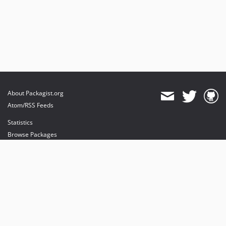
About Packagist.org
Atom/RSS Feeds
Statistics
Browse Packages
API
Mirrors
Status
Dashboard
provides maintenance and hosting