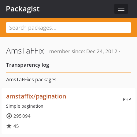
Packagist
Toggle
navigat
AmsTaFFix
member since: Dec 24, 2012 ·
Transparency log
AmsTaFFix's packages
amstaffix/pagination
PHP
Simple pagination
295 094
45