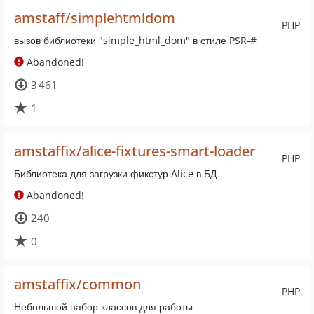
amstaff/simplehtmldom
PHP
вызов библиотеки "simple_html_dom" в стиле PSR-#
Abandoned!
3 461
1
amstaffix/alice-fixtures-smart-loader
PHP
Библиотека для загрузки фикстур Alice в БД
Abandoned!
240
0
amstaffix/common
PHP
Небольшой набор классов для работы