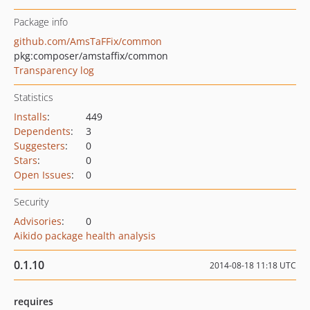
Package info
github.com/AmsTaFFix/common
pkg:composer/amstaffix/common
Transparency log
Statistics
Installs
:
449
Dependents
:
3
Suggesters
:
0
Stars
:
0
Open Issues
:
0
Security
Advisories
:
0
Aikido package health analysis
0.1.10
2014-08-18 11:18 UTC
requires