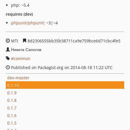
php: ~5.4
requires (dev)
phpunit/phpunit
: ~3|~4
MTI
8d2306555bb35b38711ca9e759bce6d71cbc4fe5
Никита Сапогов
common
Published on Packagist.org on 2014-08-18 11:22 UTC
dev-master
0.1.10
0.1.9
0.1.8
0.1.7
0.1.6
0.1.5