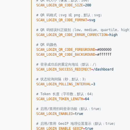
#
 QR 码大小（像素，默认：200）
SCAN_LOGIN_QR_CODE_SIZE
=
200
#
 QR 码格式（svg 或 png，默认：svg）
SCAN_LOGIN_QR_CODE_FORMAT
=
svg
#
 QR 码错误纠正级别（low, medium, quartile, hig
SCAN_LOGIN_QR_CODE_ERROR_CORRECTION
=
high
#
 QR 码颜色
SCAN_LOGIN_QR_CODE_FOREGROUND
=
SCAN_LOGIN_QR_CODE_BACKGROUND
=
#ffffff

#
 登录成功后的重定向地址（默认：/）
SCAN_LOGIN_SUCCESS_REDIRECT
=
/dashboard
#
 状态轮询间隔（秒，默认：3）
SCAN_LOGIN_POLLING_INTERVAL
=
3
#
 Token 长度（字符数，默认：64）
SCAN_LOGIN_TOKEN_LENGTH
=
64
#
 启用/禁用扫码登录功能（默认：true）
SCAN_LOGIN_ENABLED
=
true
#
 启用/禁用 GeoIP 地理位置显示（默认：true）
SCAN_LOGIN_ENABLE_GEOIP
=
true