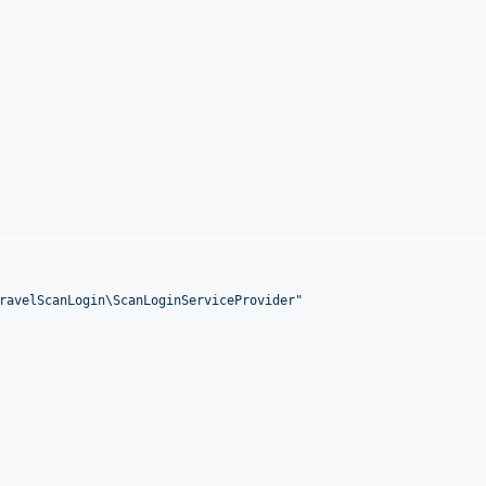
ravelScanLogin\ScanLoginServiceProvider
"