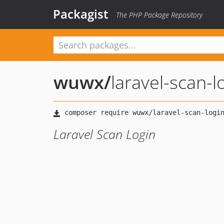
Packagist
The PHP Package Repository
wuwx
/
laravel-scan-l
Laravel Scan Login