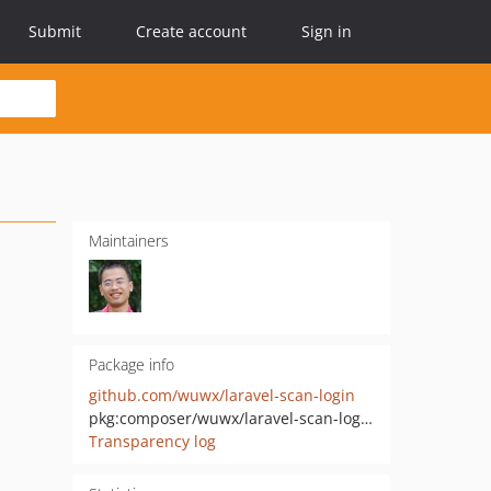
Submit
Create account
Sign in
Maintainers
Package info
github.com/wuwx/laravel-scan-login
pkg:composer/wuwx/laravel-scan-login
Transparency log