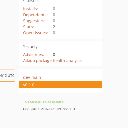
Statistics
Installs
:
0
Dependents
:
0
Suggesters
:
0
Stars
:
2
Open Issues
:
0
Security
Advisories
:
0
Aikido package health analysis
04:12 UTC
dev-main
v0.1.0
This package is auto-updated.
Last update: 2026-07-13 09:39:29 UTC