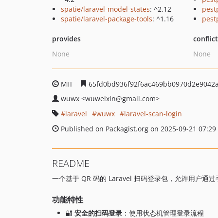
spatie/laravel-model-states
: ^2.12
pest
spatie/laravel-package-tools
: ^1.16
pest
provides
conflic
None
None
MIT
65fd0bd936f92f6ac469bb0970d2e9042
wuwx
<wuweixin
@gmail.com>
laravel
wuwx
laravel-scan-login
Published on Packagist.org on 2025-09-21 07:29
README
一个基于 QR 码的 Laravel 扫码登录包，允许用
功能特性
🔐
安全的扫码登录
：使用状态机管理登录流程