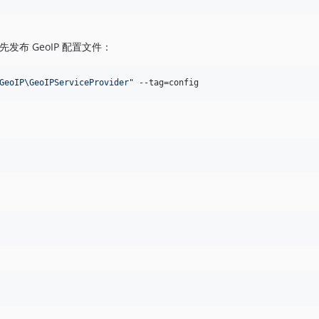
布 GeoIP 配置文件：
GeoIP\GeoIPServiceProvider
"
 --tag=config