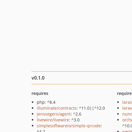
v0.1.0
requires
require
php: ^8.4
lara
illuminate/contracts
: ^11.0||^12.0
larav
jenssegers/agent
: ^2.6
nuno
livewire/livewire
: ^3.0
orch
simplesoftwareio/simple-qrcode
:
^10.
^4.2
pest