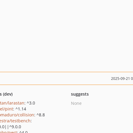
2025-09-21 
s (dev)
suggests
stan/larastan
: ^3.0
None
el/pint
: ^1.14
maduro/collision
: ^8.8
estra/testbench
:
0.0||^9.0.0
php/pest
: ^4.0