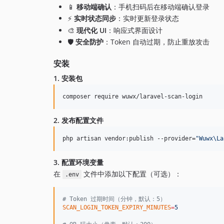
📱
移动端确认
：手机扫码后在移动端确认登录
⚡
实时状态同步
：实时更新登录状态
🎨
现代化 UI
：响应式界面设计
🛡️
安全防护
：Token 自动过期，防止重放攻击
安装
1. 安装包
composer require wuwx/laravel-scan-login
2. 发布配置文件
php artisan vendor:publish --provider=
"
Wuwx\La
3. 配置环境变量
在
文件中添加以下配置（可选）：
.env
#
 Token 过期时间（分钟，默认：5）
SCAN_LOGIN_TOKEN_EXPIRY_MINUTES
=
5