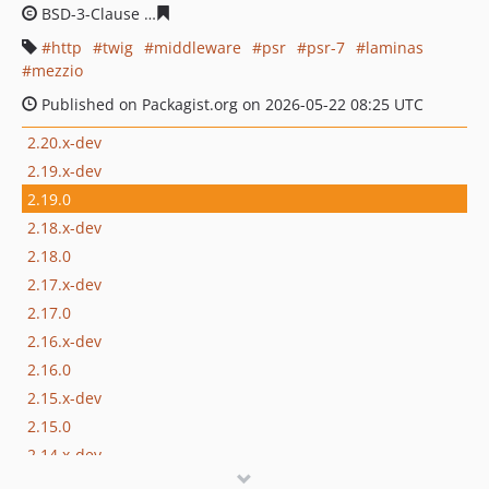
BSD-3-Clause
fdb66acde178a1b07f688f2b21594c6851e1
http
twig
middleware
psr
psr-7
laminas
mezzio
Published on Packagist.org on 2026-05-22 08:25 UTC
2.20.x-dev
2.19.x-dev
2.19.0
2.18.x-dev
2.18.0
2.17.x-dev
2.17.0
2.16.x-dev
2.16.0
2.15.x-dev
2.15.0
2.14.x-dev
2.14.0