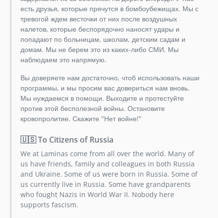
2.5.0
есть друзья, которые прячутся в бомбоубежищах. Мы с
тревогой ждем весточки от них после воздушных
2.4.0
налетов, которые беспорядочно наносят удары и
2.3.0
попадают по больницам, школам, детским садам и
2.2.0
домам. Мы не берем это из каких-либо СМИ. Мы
2.1.0
наблюдаем это напрямую.
2.0.0
Вы доверяете нам достаточно, чтоб использовать наши
2.0.0rc1
программы, и мы просим вас довериться нам вновь.
2.0.0alpha1
Мы нуждаемся в помощи. Выходите и протестуйте
1.5.0
против этой бесполезной войны. Остановите
кровопролитие. Скажите "Нет войне!"
1.4.0
1.3.0
🇺🇸 To Citizens of Russia
1.2.1
We at Laminas come from all over the world. Many of
1.2.0
us have friends, family and colleagues in both Russia
1.1.1
and Ukraine. Some of us were born in Russia. Some of
1.1.0
us currently live in Russia. Some have grandparents
who fought Nazis in World War II. Nobody here
1.0.1
supports fascism.
1.0.0