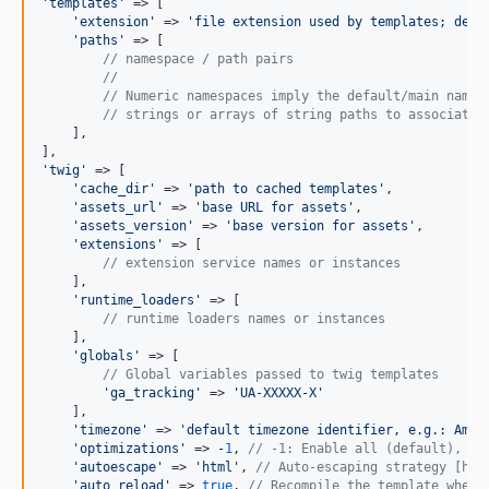
'
templates
'
 => [

'
extension
'
 => 
'
file extension used by templates; defa
'
paths
'
 => [

// namespace / path pairs
//
// Numeric namespaces imply the default/main names
// strings or arrays of string paths to associate 
    ],

'
twig
'
 => [

'
cache_dir
'
 => 
'
path to cached templates
'
,

'
assets_url
'
 => 
'
base URL for assets
'
,

'
assets_version
'
 => 
'
base version for assets
'
,

'
extensions
'
 => [

// extension service names or instances
    ],

'
runtime_loaders
'
 => [

// runtime loaders names or instances   
    ],

'
globals
'
 => [

// Global variables passed to twig templates
'
ga_tracking
'
 => 
'
UA-XXXXX-X
'
    ],

'
timezone
'
 => 
'
default timezone identifier, e.g.: Amer
'
optimizations
'
 => -
1
, 
// -1: Enable all (default), 0:
'
autoescape
'
 => 
'
html
'
, 
// Auto-escaping strategy [htm
'
auto_reload
'
 => 
true
, 
// Recompile the template whene