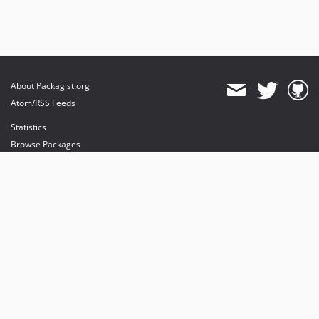
About Packagist.org
Atom/RSS Feeds
Statistics
Browse Packages
API
Mirrors
Status
Dashboard
provides maintenance and hosting
provides bandwidth and CDN