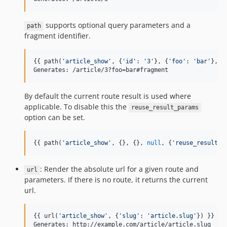
supports optional query parameters and a
path
fragment identifier.
{{ path(
'
article_show
'
, {
'
id
'
: 
'
3
'
}, {
'
foo
'
: 
'
bar
'
}, 
'
Generates: /article/3?foo=bar#fragment
By default the current route result is used where
applicable. To disable this the
reuse_result_params
option can be set.
{{ path(
'
article_show
'
, {}, {}, 
null
, {
'
reuse_result_p
: Render the absolute url for a given route and
url
parameters. If there is no route, it returns the current
url.
{{ url(
'
article_show
'
, {
'
slug
'
: 
'
article.slug
'
}) }}

Generates: http://example.com/article/article.slug