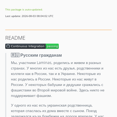
2.13.x-dev
This package is auto-updated.
2.13.0
Last update: 2026-08-03 08:04:02 UTC
2.12.x-dev
2.12.0
2.11.x-dev
README
2.11.0
2.10.x-dev
2.10.0
🇷🇺 Русским гражданам
2.9.x-dev
Мы, участники Laminas, родились и живем в разных
2.9.0
странах. У многих из нас есть друзья, родственники и
2.8.x-dev
коллеги как в России, так и в Украине. Некоторые из
нас родились в России. Некоторые из нас живут в
2.8.0
России. У некоторых бабушки и дедушки сражались с
2.7.x-dev
фашистами во Второй мировой войне. Здесь никто не
2.7.0
поддерживает фашизм.
2.6.x-dev
У одного из нас есть украинская родственница,
2.6.1
которая спаслась из дома вместе с сыном. Поезд
2.6.0
задержался из-за бомбежки на дороге впереди. У нас