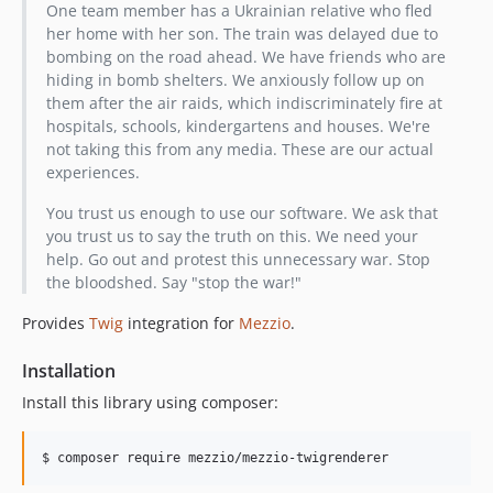
0.3.1
One team member has a Ukrainian relative who fled
her home with her son. The train was delayed due to
0.3.0
bombing on the road ahead. We have friends who are
0.2.1
hiding in bomb shelters. We anxiously follow up on
0.2.0
them after the air raids, which indiscriminately fire at
0.1.1
hospitals, schools, kindergartens and houses. We're
not taking this from any media. These are our actual
0.1.0
experiences.
You trust us enough to use our software. We ask that
you trust us to say the truth on this. We need your
help. Go out and protest this unnecessary war. Stop
the bloodshed. Say "stop the war!"
Provides
Twig
integration for
Mezzio
.
Installation
Install this library using composer:
$ composer require mezzio/mezzio-twigrenderer