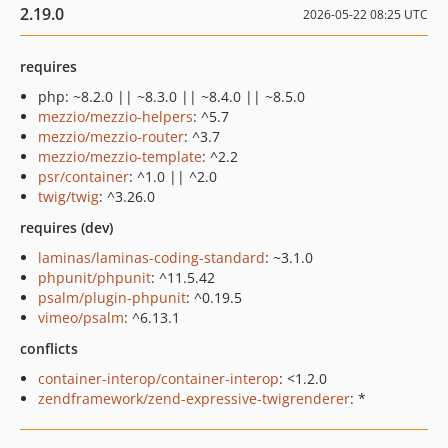
2.19.0
2026-05-22 08:25 UTC
requires
php: ~8.2.0 || ~8.3.0 || ~8.4.0 || ~8.5.0
mezzio/mezzio-helpers
: ^5.7
mezzio/mezzio-router
: ^3.7
mezzio/mezzio-template
: ^2.2
psr/container
: ^1.0 || ^2.0
twig/twig
: ^3.26.0
requires (dev)
laminas/laminas-coding-standard
: ~3.1.0
phpunit/phpunit
: ^11.5.42
psalm/plugin-phpunit
: ^0.19.5
vimeo/psalm
: ^6.13.1
conflicts
container-interop/container-interop
: <1.2.0
zendframework/zend-expressive-twigrenderer
: *