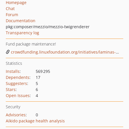
Homepage
Chat
Forum
Documentation
pkg:composer/mezzio/mezzio-twigrenderer
Transparency log
Fund package maintenance!
crowdfunding.linuxfoundation.org/initiatives/laminas-project
Statistics
Installs
:
569 295
Dependents
:
17
Suggesters
:
5
Stars
:
6
Open Issues
:
4
Security
Advisories
:
0
Aikido package health analysis