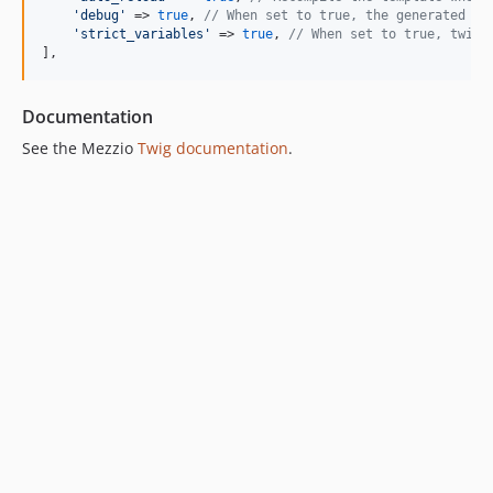
'
debug
'
 => 
true
, 
// When set to true, the generated te
'
strict_variables
'
 => 
true
, 
// When set to true, twig 
],
Documentation
See the Mezzio
Twig documentation
.