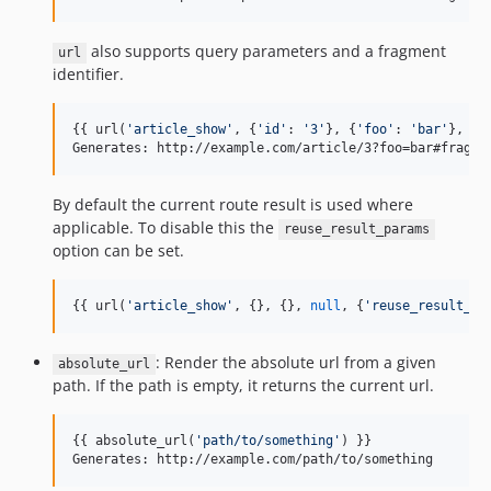
also supports query parameters and a fragment
url
identifier.
{{ url(
'
article_show
'
, {
'
id
'
: 
'
3
'
}, {
'
foo
'
: 
'
bar
'
}, 
'
f
Generates: http://example.com/article/3?foo=bar#fragme
By default the current route result is used where
applicable. To disable this the
reuse_result_params
option can be set.
{{ url(
'
article_show
'
, {}, {}, 
null
, {
'
reuse_result_pa
: Render the absolute url from a given
absolute_url
path. If the path is empty, it returns the current url.
{{ absolute_url(
'
path/to/something
'
) }}

Generates: http://example.com/path/to/something