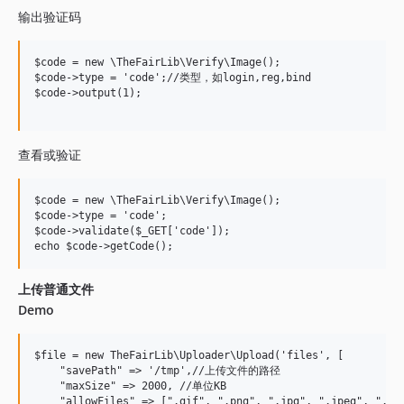
输出验证码
$code = new \TheFairLib\Verify\Image();

$code->type = 'code';//类型，如login,reg,bind

$code->output(1);

查看或验证
$code = new \TheFairLib\Verify\Image();

$code->type = 'code';

$code->validate($_GET['code']);

上传普通文件
Demo
$file = new TheFairLib\Uploader\Upload('files', [

    "savePath" => '/tmp',//上传文件的路径

    "maxSize" => 2000, //单位KB

    "allowFiles" => [".gif", ".png", ".jpg", ".jpeg", ".bmp