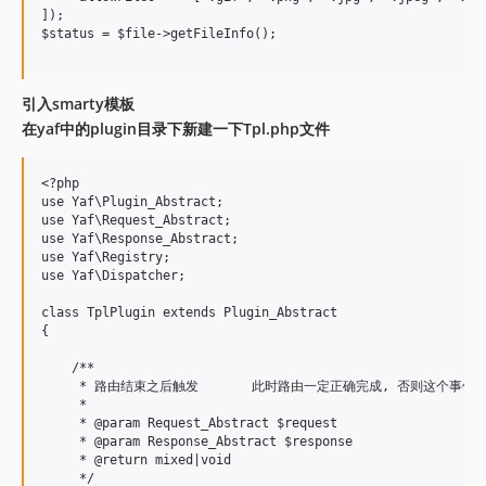
]);

$status = $file->getFileInfo();

引入smarty模板
在yaf中的plugin目录下新建一下Tpl.php文件
<?php

use Yaf\Plugin_Abstract;

use Yaf\Request_Abstract;

use Yaf\Response_Abstract;

use Yaf\Registry;

use Yaf\Dispatcher;

class TplPlugin extends Plugin_Abstract

{

    /**

     * 路由结束之后触发       此时路由一定正确完成, 否则这个事件不
     *

     * @param Request_Abstract $request

     * @param Response_Abstract $response

     * @return mixed|void

     */
