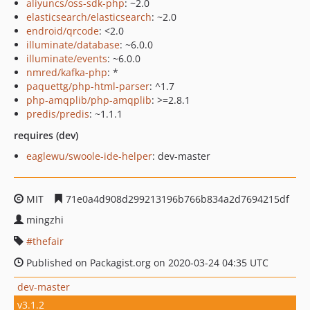
aliyuncs/oss-sdk-php
: ~2.0
elasticsearch/elasticsearch
: ~2.0
endroid/qrcode
: <2.0
illuminate/database
: ~6.0.0
illuminate/events
: ~6.0.0
nmred/kafka-php
: *
paquettg/php-html-parser
: ^1.7
php-amqplib/php-amqplib
: >=2.8.1
predis/predis
: ~1.1.1
requires (dev)
eaglewu/swoole-ide-helper
: dev-master
MIT
71e0a4d908d299213196b766b834a2d7694215df
mingzhi
thefair
Published on Packagist.org on 2020-03-24 04:35 UTC
dev-master
v3.1.2