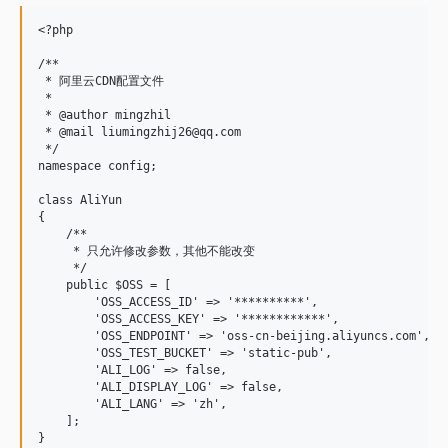
v1.0.44
v1.0.43
<?php

v1.0.42
/**

v1.0.41
 * 阿里云CDN配置文件

 *

v1.0.4
 * @author mingzhil

v1.0.3
 * @mail liumingzhij26@qq.com

 */

v1.0.2
namespace config;

v1.0.1
class AliYun

v1.0.0
{

dev-php72
    /**

     * 只允许修改参数，其他不能改变

     */

    public $OSS = [

        'OSS_ACCESS_ID' => '**********',

        'OSS_ACCESS_KEY' => '************',

        'OSS_ENDPOINT' => 'oss-cn-beijing.aliyuncs.com',

        'OSS_TEST_BUCKET' => 'static-pub',

        'ALI_LOG' => false,

        'ALI_DISPLAY_LOG' => false,

        'ALI_LANG' => 'zh',

    ];

}
