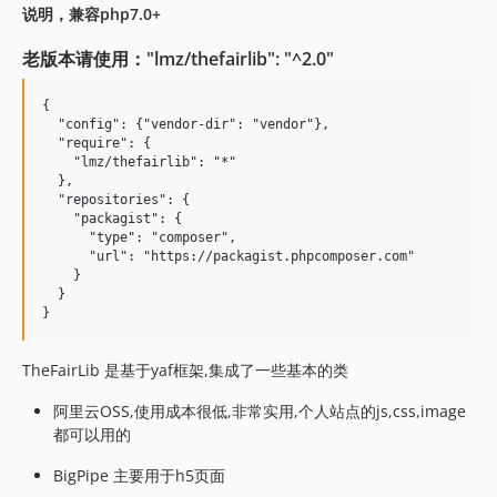
v2.0.14
说明，兼容php7.0+
v2.0.13
老版本请使用："lmz/thefairlib": "^2.0"
v2.0.12
v2.0.11
{

  "config": {"vendor-dir": "vendor"},

v2.0.10
  "require": {

v2.0.9
    "lmz/thefairlib": "*"

  },

v2.0.8
  "repositories": {

v2.0.7
    "packagist": {

      "type": "composer",

v2.0.6
      "url": "https://packagist.phpcomposer.com"

v2.0.5
    }

  }

v2.0.4
v2.0.3
v2.0.2
TheFairLib 是基于yaf框架,集成了一些基本的类
v2.0.1
阿里云OSS,使用成本很低,非常实用,个人站点的js,css,image
v2.0.0
都可以用的
v1.1.1
v1.0.63
BigPipe 主要用于h5页面