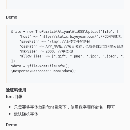
Demo
$file = new TheFairLib\Aliyun\AliOSS\Upload('file', [

    "host" => 'http://static.biyeyuan.com/',//CDN的域名、、

    "savePath" => '/tmp',//上传文件的路径

    "ossPath" => APP_NAME,//项目名称，也就是自定义阿里云目录

    "maxSize" => 2000, //单位KB

    "allowFiles" => [".gif", ".png", ".jpg", ".jpeg", ".bmp
]);

$data = $file->getFileInfo();

\Response\Response::Json($data);

验证码使用
font目录
只需要将字体放到font目录下，使用数字顺序命名，即可
默认随机字体
Demo