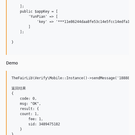
    ];

    public $appKey = [

        'YunPian' => [

            'key' => '***11e86244daa8fe53c14e5fcc14edfa1d**
        ]

    ];

}

Demo
TheFairLib\Verify\Mobile::Instance()->sendMessage('18888
返回结果

{

    code: 0,

    msg: "OK",

    result: {

    count: 1,

        fee: 1,

        sid: 3489475182

    }
