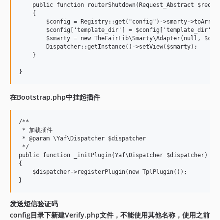
    public function routerShutdown(Request_Abstract $reques
    {

        $config = Registry::get("config")->smarty->toArray(
        $config['template_dir'] = $config['template_dir'] .
        $smarty = new TheFairLib\Smarty\Adapter(null, $conf
        Dispatcher::getInstance()->setView($smarty);

    }

在Bootstrap.php中挂起插件
/**

 * 加载插件

 * @param \Yaf\Dispatcher $dispatcher

 */

public function _initPlugin(Yaf\Dispatcher $dispatcher)

{

    $dispatcher->registerPlugin(new TplPlugin());

发送短信验证码
config目录下新建Verify.php文件，不能使用其他名称，使用之前