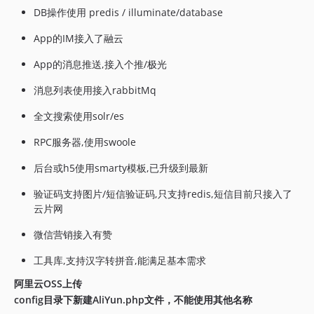
v1.0.62
DB操作使用 predis / illuminate/database
v1.0.60
App的IM接入了融云
v1.0.59
v1.0.58
App的消息推送,接入个推/极光
v1.0.57
消息列表使用接入rabbitMq
v1.0.56
v1.0.55
全文搜索使用solr/es
v1.0.54
RPC服务器,使用swoole
v1.0.53
后台或h5使用smarty模板,已升级到最新
v1.0.52
v1.0.51
验证码支持图片/短信验证码,只支持redis,短信目前只接入了
v1.0.50
云片网
v1.0.49
微信营销接入有赞
v1.0.48
v1.0.47
工具库,支持汉字转拼音,能满足基本需求
v1.0.46
阿里云OSS上传
v1.0.45
config目录下新建AliYun.php文件，不能使用其他名称