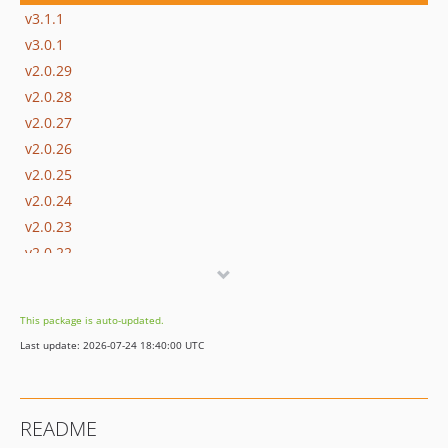
v3.1.1
v3.0.1
v2.0.29
v2.0.28
v2.0.27
v2.0.26
v2.0.25
v2.0.24
v2.0.23
v2.0.22
v2.0.21
v2.0.20
This package is auto-updated.
v2.0.19
Last update: 2026-07-24 18:40:00 UTC
v2.0.18
v2.0.17
v2.0.16
README
v2.0.15