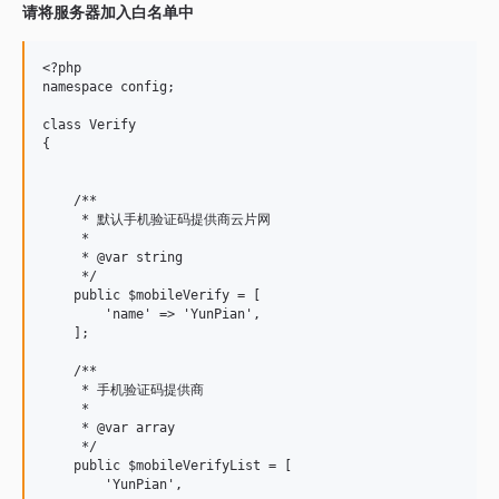
请将服务器加入白名单中
<?php

namespace config;

class Verify

{

    /**

     * 默认手机验证码提供商云片网

     *

     * @var string

     */

    public $mobileVerify = [

        'name' => 'YunPian',

    ];

    /**

     * 手机验证码提供商

     *

     * @var array

     */

    public $mobileVerifyList = [

        'YunPian',
