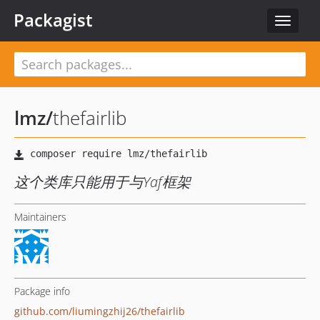
Packagist
Toggle
navigat
lmz
/
thefairlib
这个类库只能用于与Yaf框架
Maintainers
Package info
github.com/liumingzhij26/thefairlib