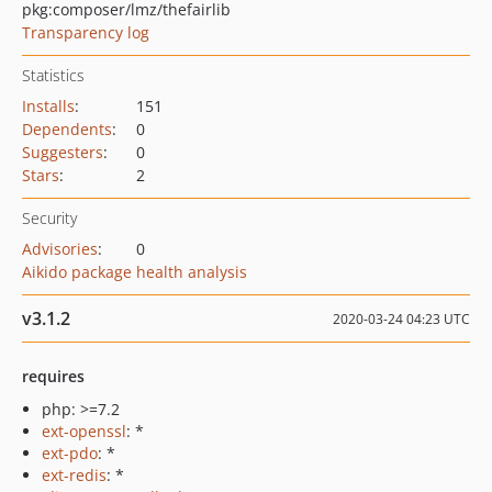
pkg:composer/lmz/thefairlib
Transparency log
Statistics
Installs
:
151
Dependents
:
0
Suggesters
:
0
Stars
:
2
Security
Advisories
:
0
Aikido package health analysis
v3.1.2
2020-03-24 04:23 UTC
requires
php: >=7.2
ext-openssl
: *
ext-pdo
: *
ext-redis
: *