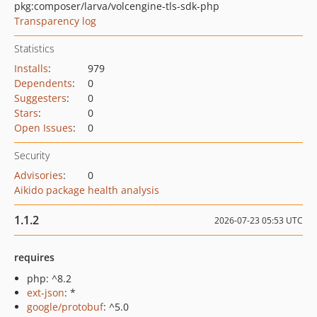
pkg:composer/larva/volcengine-tls-sdk-php
Transparency log
Statistics
Installs
:
979
Dependents
:
0
Suggesters
:
0
Stars
:
0
Open Issues
:
0
Security
Advisories
:
0
Aikido package health analysis
1.1.2
2026-07-23 05:53 UTC
requires
php: ^8.2
ext-json
: *
google/protobuf
: ^5.0