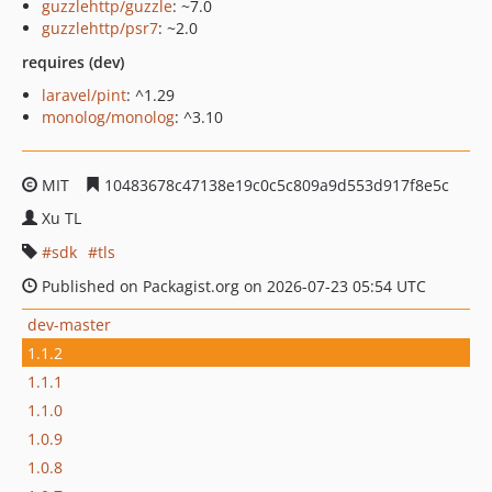
guzzlehttp/guzzle
: ~7.0
guzzlehttp/psr7
: ~2.0
requires (dev)
laravel/pint
: ^1.29
monolog/monolog
: ^3.10
MIT
10483678c47138e19c0c5c809a9d553d917f8e5c
Xu TL
sdk
tls
Published on Packagist.org on 2026-07-23 05:54 UTC
dev-master
1.1.2
1.1.1
1.1.0
1.0.9
1.0.8