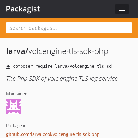
Packagist
Toggle
navigat
larva
/
volcengine-tls-sdk-php
The Php SDK of volc engine TLS log service
Maintainers
Package info
github.com/larva-cool/volcengine-tls-sdk-php