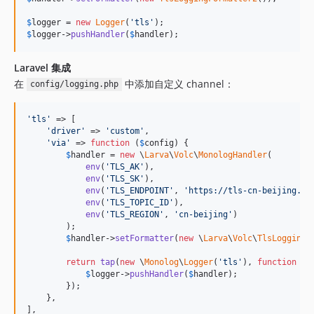
$
logger
 = 
new
Logger
(
'
tls
'
$
logger
->
pushHandler
(
$
handler
);
Laravel 集成
在
中添加自定义 channel：
config/logging.php
'
tls
'
 => [

'
driver
'
 => 
'
custom
'
,

'
via
'
 => 
function
 (
$
config
) {

$
handler
 = 
new
 \
Larva
\
Volc
\
MonologHandler
(

env
(
'
TLS_AK
'
),

env
(
'
TLS_SK
'
),

env
(
'
TLS_ENDPOINT
'
, 
'
https://tls-cn-beijing.vo
env
(
'
TLS_TOPIC_ID
'
),

env
(
'
TLS_REGION
'
, 
'
cn-beijing
'
)

        );

$
handler
->
setFormatter
(
new
 \
Larva
\
Volc
\
TlsLoggingF
return
tap
(
new
 \
Monolog
\
Logger
(
'
tls
'
), 
function
 (
$
$
logger
->
pushHandler
(
$
handler
);

        });

    },

],