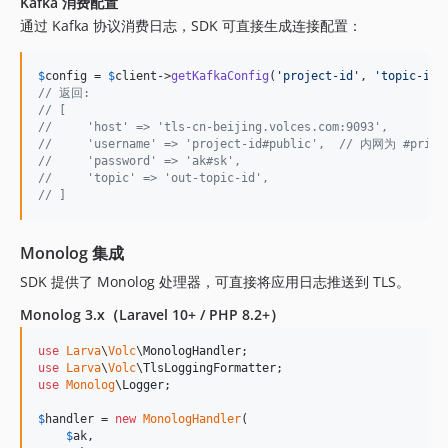
Kafka 消费配置
通过 Kafka 协议消费日志，SDK 可直接生成连接配置：
$
config
 = 
$
client
->
getKafkaConfig
(
'
project-id
'
, 
'
topic-id
'
// 返回:
// [
//     'host' => 'tls-cn-beijing.volces.com:9093',
//     'username' => 'project-id#public',  // 内网为 #priva
//     'password' => 'ak#sk',
//     'topic' => 'out-topic-id',
// ]
Monolog 集成
SDK 提供了 Monolog 处理器，可直接将应用日志推送到 TLS。
Monolog 3.x（Laravel 10+ / PHP 8.2+）
use
Larva
\
Volc
\
MonologHandler
use
Larva
\
Volc
\
TlsLoggingFormatter
use
Monolog
\
Logger
;

$
handler
 = 
new
MonologHandler
(

$
ak
,
