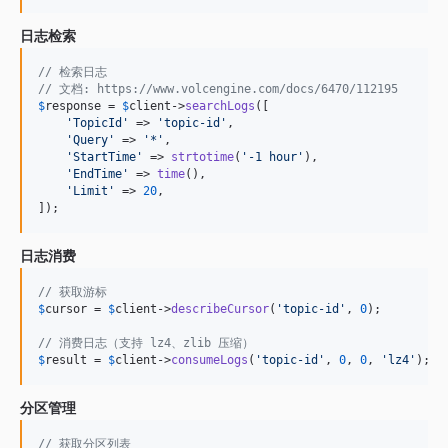
日志检索
// 检索日志
// 文档: https://www.volcengine.com/docs/6470/112195
$
response
 = 
$
client
->
searchLogs
([

'
TopicId
'
 => 
'
topic-id
'
,

'
Query
'
 => 
'
*
'
,

'
StartTime
'
 => 
strtotime
(
'
-1 hour
'
),

'
EndTime
'
 => 
time
(),

'
Limit
'
 => 
20
,

]);
日志消费
// 获取游标
$
cursor
 = 
$
client
->
describeCursor
(
'
topic-id
'
, 
0
);

// 消费日志（支持 lz4、zlib 压缩）
$
result
 = 
$
client
->
consumeLogs
(
'
topic-id
'
, 
0
, 
0
, 
'
lz4
'
);
分区管理
// 获取分区列表