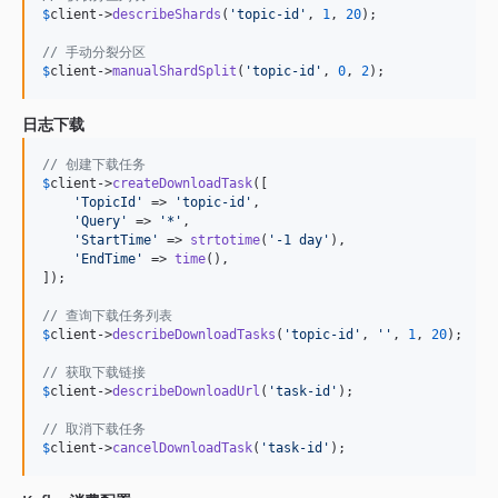
$
client
->
describeShards
(
'
topic-id
'
, 
1
, 
20
);

// 手动分裂分区
$
client
->
manualShardSplit
(
'
topic-id
'
, 
0
, 
2
);
日志下载
// 创建下载任务
$
client
->
createDownloadTask
([

'
TopicId
'
 => 
'
topic-id
'
,

'
Query
'
 => 
'
*
'
,

'
StartTime
'
 => 
strtotime
(
'
-1 day
'
),

'
EndTime
'
 => 
time
(),

]);

// 查询下载任务列表
$
client
->
describeDownloadTasks
(
'
topic-id
'
, 
''
, 
1
, 
20
);

// 获取下载链接
$
client
->
describeDownloadUrl
(
'
task-id
'
);

// 取消下载任务
$
client
->
cancelDownloadTask
(
'
task-id
'
);