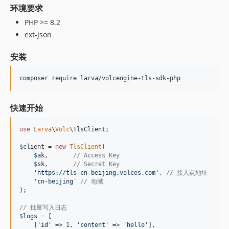
环境要求
PHP >= 8.2
ext-json
安装
composer require larva/volcengine-tls-sdk-php
快速开始
use
Larva
\
Volc
\
TlsClient
;

$
client
 = 
new
TlsClient
(

$
ak
,       
// Access Key
$
sk
,       
// Secret Key
'
https://tls-cn-beijing.volces.com
'
, 
// 接入点地址
'
cn-beijing
'
// 地域
);

// 批量写入日志
$
logs
 = [

    [
'
id
'
 => 
1
, 
'
content
'
 => 
'
hello
'
],
