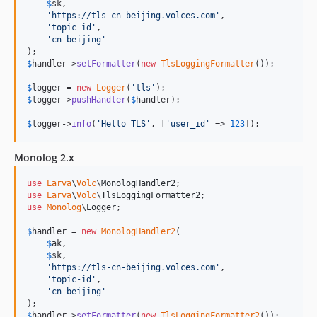
$
sk
,

'
https://tls-cn-beijing.volces.com
'
,

'
topic-id
'
,

'
cn-beijing
'
$
handler
->
setFormatter
(
new
TlsLoggingFormatter
());

$
logger
 = 
new
Logger
(
'
tls
'
$
logger
->
pushHandler
(
$
handler
);

$
logger
->
info
(
'
Hello TLS
'
, [
'
user_id
'
 => 
123
]);
Monolog 2.x
use
Larva
\
Volc
\
MonologHandler2
use
Larva
\
Volc
\
TlsLoggingFormatter2
use
Monolog
\
Logger
;

$
handler
 = 
new
MonologHandler2
(

$
ak
,

$
sk
,

'
https://tls-cn-beijing.volces.com
'
,

'
topic-id
'
,

'
cn-beijing
'
$
handler
->
setFormatter
(
new
TlsLoggingFormatter2
());
