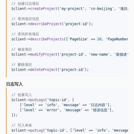
// 创建日志项目
$
client
->
createProject
(
'
my-project
'
, 
'
cn-beijing
'
, 
'
项目描
// 查询项目信息
$
client
->
describeProject
(
'
project-id
'
);

// 查询所有项目
$
client
->
describeProjects
([
'
PageSize
'
 => 
20
, 
'
PageNumber
'
 
// 修改项目
$
client
->
modifyProject
(
'
project-id
'
, 
'
new-name
'
, 
'
新描述
'
);

// 删除项目
$
client
->
deleteProject
(
'
project-id
'
);
日志写入
// 批量写入
$
client
->
putLogs
(
'
topic-id
'
, [

    [
'
level
'
 => 
'
info
'
, 
'
message
'
 => 
'
日志内容
'
],

    [
'
level
'
 => 
'
error
'
, 
'
message
'
 => 
'
错误信息
'
],

]);

// 写入单条
$
client
->
putLog
(
'
topic-id
'
, [
'
level
'
 => 
'
info
'
, 
'
message
'
 