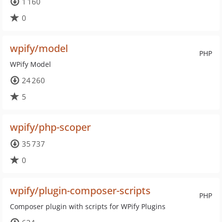
1 160
0
wpify/model
PHP
WPify Model
24 260
5
wpify/php-scoper
35 737
0
wpify/plugin-composer-scripts
PHP
Composer plugin with scripts for WPify Plugins