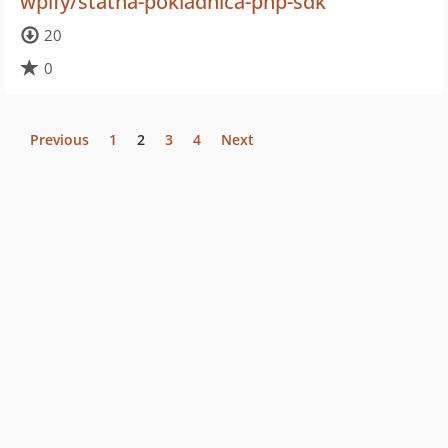
wpify/statna-pokladnica-php-sdk
20
0
Previous
1
2
3
4
Next