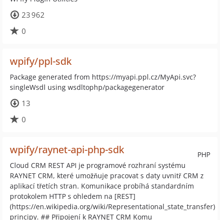
23 962
0
wpify/ppl-sdk
Package generated from https://myapi.ppl.cz/MyApi.svc?
singleWsdl using wsdltophp/packagegenerator
13
0
wpify/raynet-api-php-sdk
PHP
Cloud CRM REST API je programové rozhraní systému
RAYNET CRM, které umožňuje pracovat s daty uvnitř CRM z
aplikací třetích stran. Komunikace probíhá standardním
protokolem HTTP s ohledem na [REST]
(https://en.wikipedia.org/wiki/Representational_state_transfer)
principy. ## Připojení k RAYNET CRM Komu