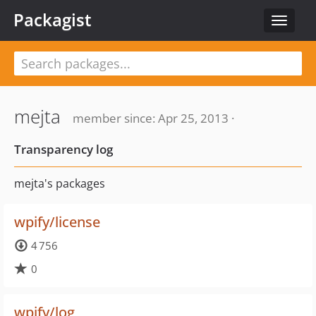
Packagist
Toggle
navigat
mejta
member since: Apr 25, 2013 ·
Transparency log
mejta's packages
wpify/license
4 756
0
wpify/log