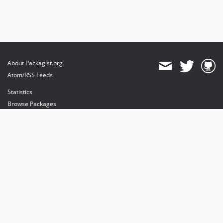
About Packagist.org
Atom/RSS Feeds
Statistics
Browse Packages
API
Mirrors
Status
Dashboard
provides maintenance and hosting
provides bandwidth and CDN