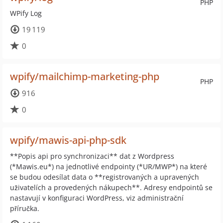
PHP
WPify Log
19 119
0
wpify/mailchimp-marketing-php
PHP
916
0
wpify/mawis-api-php-sdk
**Popis api pro synchronizaci** dat z Wordpress
(*Mawis.eu*) na jednotlivé endpointy (*UR/MWP*) na které
se budou odesílat data o **registrovaných a upravených
uživatelích a provedených nákupech**. Adresy endpointů se
nastavují v konfiguraci WordPress, viz administrační
příručka.