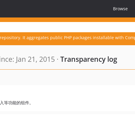
Browse
repository. It aggregates public PHP packages installable with Com
nce: Jan 21, 2015 ·
Transparency log
导入等功能的组件。