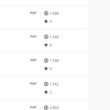
PHP
1 506
3
PHP
1 545
0
PHP
1 540
0
PHP
1 542
2
PHP
2 403