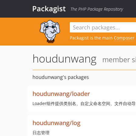
Packagist
The PHP Package Repository
Packagist is the main
Composer
houdunwang
member si
houdunwang's packages
houdunwang/loader
Loader组件提供类别名、自定义命名空间、文件自动
houdunwang/log
日志管理