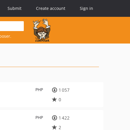
Submit
Create account
Sign in
poser.
PHP
1 057
0
PHP
1 422
2