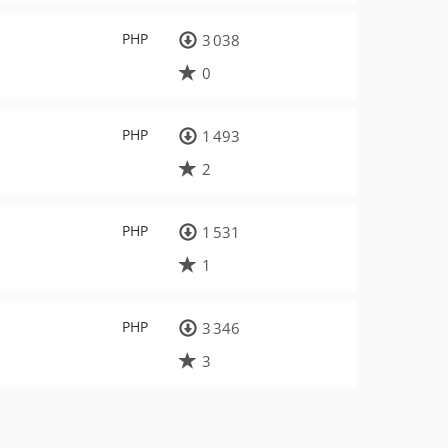
PHP
3 038
0
PHP
1 493
2
PHP
1 531
1
PHP
3 346
3