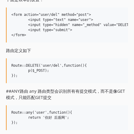
<form action="user/del" method="post">

	<input type="text" name="user">

	<input type="hidden" name="_method" value="DELETE">

	<input type="submit">

路由定义如下
Route::DELETE('user/del',function(){

	p($_POST);

##ANY路由 any 路由类型会识别所有有提交模式，而不是像GET
模式，只能匹配GET提交
Route::any('user',function(){

	return '你好 后盾网';
