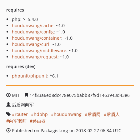
requires
php: >=5.4.0
houdunwang/cache
: ~1.0
houdunwang/config
: ~1.0
houdunwang/container
: ~1.0
houdunwang/curl
: ~1.0
houdunwang/middleware
: ~1.0
houdunwang/request
: ~1.0
requires (dev)
phpunit/phpunit
: ^6.1
MIT
14f83a6ed8dc478e075babb87f9d1463943d43e6
后盾网向军
router
hdphp
houdunwang
后盾网
后盾人
向军老师
路由器
Published on Packagist.org on 2018-02-27 06:34 UTC