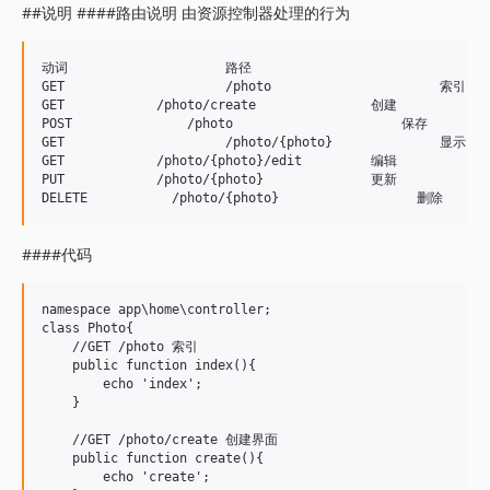
##说明 ####路由说明 由资源控制器处理的行为
动词			路径						 行为

GET			/photo                      索引

GET            /photo/create               创建

POST		   /photo                      保存

GET			/photo/{photo}              显示

GET            /photo/{photo}/edit         编辑

PUT            /photo/{photo}              更新

####代码
namespace app\home\controller;

class Photo{

    //GET /photo 索引

    public function index(){

        echo 'index';

    }

    //GET /photo/create 创建界面

    public function create(){

        echo 'create';
