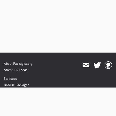
About Packagist.org
Atom/RSS Feeds
Statistics
Browse Packages
API
Mirrors
Status
Dashboard