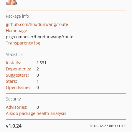
Package info
github.com/houdunwang/route
Homepage
pkg:composer/houdunwang/route
Transparency log
Statistics
Installs
:
1 531
Dependents
:
2
Suggesters
:
0
Stars
:
1
Open Issues
:
0
Security
Advisories
:
0
Aikido package health analysis
v1.0.24
2018-02-27 06:33 UTC