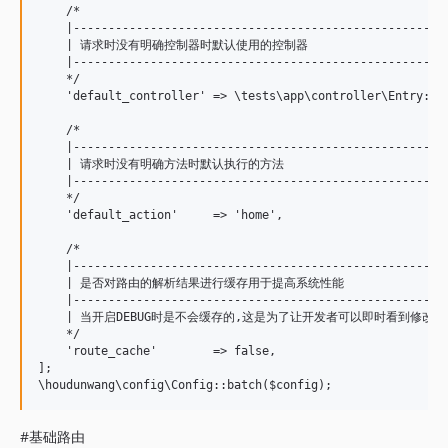
    /*

    |------------------------------------------------------
    | 请求时没有明确控制器时默认使用的控制器

    |------------------------------------------------------
    */

    'default_controller' => \tests\app\controller\Entry::cl
    /*

    |------------------------------------------------------
    | 请求时没有明确方法时默认执行的方法

    |------------------------------------------------------
    */

    'default_action'     => 'home',

    /*

    |------------------------------------------------------
    | 是否对路由的解析结果进行缓存用于提高系统性能

    |------------------------------------------------------
    | 当开启DEBUG时是不会缓存的,这是为了让开发者可以即时看到修改效果
    */

    'route_cache'        => false,

];

#基础路由