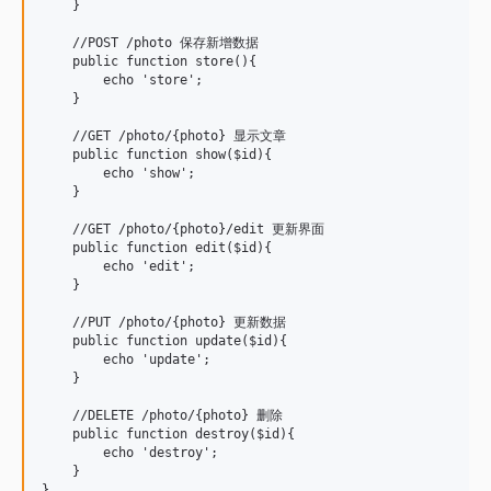
    }

    //POST /photo 保存新增数据

    public function store(){

        echo 'store';

    }

    //GET /photo/{photo} 显示文章

    public function show($id){

        echo 'show';

    }

    //GET /photo/{photo}/edit 更新界面

    public function edit($id){

        echo 'edit';

    }

    //PUT /photo/{photo} 更新数据

    public function update($id){

        echo 'update';

    }

    //DELETE /photo/{photo} 删除

    public function destroy($id){

        echo 'destroy';

    }
