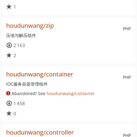
1
houdunwang/zip
PHP
压缩与解压组件
2 163
2
houdunwang/container
PHP
IOC服务容器管理组件
Abandoned! See
houdunwang/container
1 458
0
houdunwang/controller
PHP