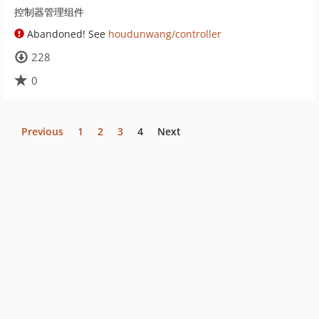
控制器管理组件
Abandoned! See
houdunwang/controller
228
0
Previous
1
2
3
4
Next