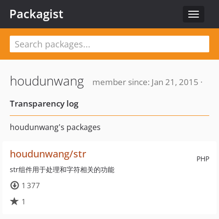
Packagist
Toggle
navigat
houdunwang
member since: Jan 21, 2015 ·
Transparency log
houdunwang's packages
houdunwang/str
PHP
str组件用于处理和字符相关的功能
1 377
1