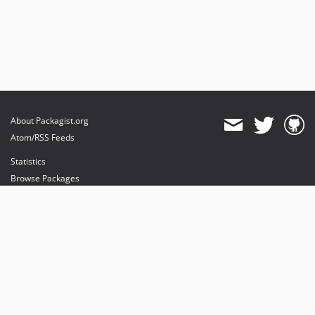
About Packagist.org
Atom/RSS Feeds
Statistics
Browse Packages
API
Mirrors
Status
Dashboard
provides maintenance and hosting