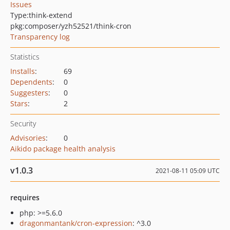
Issues
Type:
think-extend
pkg:composer/yzh52521/think-cron
Transparency log
Statistics
Installs
:
69
Dependents
:
0
Suggesters
:
0
Stars
:
2
Security
Advisories
:
0
Aikido package health analysis
v1.0.3
2021-08-11 05:09 UTC
requires
php: >=5.6.0
dragonmantank/cron-expression
: ^3.0