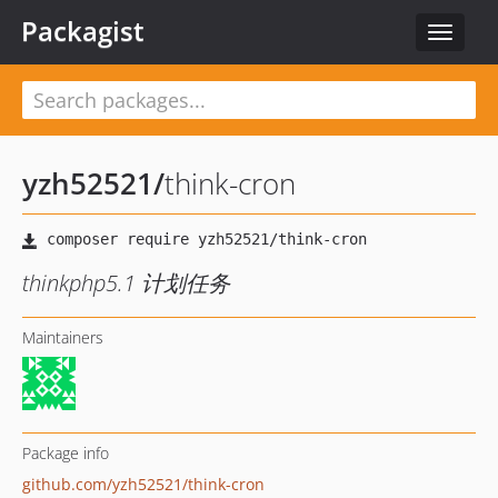
Packagist
Toggle
navigat
yzh52521
/
think-cron
thinkphp5.1 计划任务
Maintainers
Package info
github.com/yzh52521/think-cron