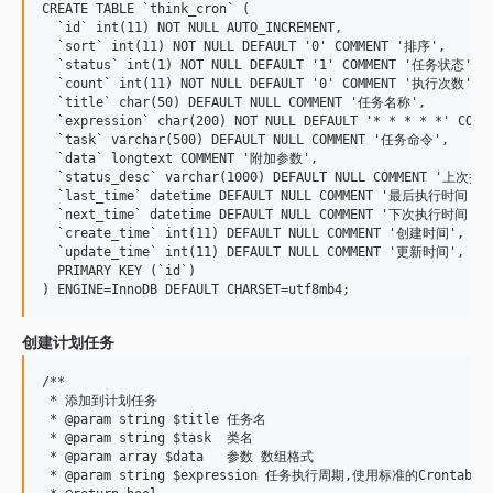
CREATE TABLE `think_cron` (

  `id` int(11) NOT NULL AUTO_INCREMENT,

  `sort` int(11) NOT NULL DEFAULT '0' COMMENT '排序',

  `status` int(1) NOT NULL DEFAULT '1' COMMENT '任务状态',

  `count` int(11) NOT NULL DEFAULT '0' COMMENT '执行次数',

  `title` char(50) DEFAULT NULL COMMENT '任务名称',

  `expression` char(200) NOT NULL DEFAULT '* * * * *' COM
  `task` varchar(500) DEFAULT NULL COMMENT '任务命令',

  `data` longtext COMMENT '附加参数',

  `status_desc` varchar(1000) DEFAULT NULL COMMENT '上次执
  `last_time` datetime DEFAULT NULL COMMENT '最后执行时间',

  `next_time` datetime DEFAULT NULL COMMENT '下次执行时间',

  `create_time` int(11) DEFAULT NULL COMMENT '创建时间',

  `update_time` int(11) DEFAULT NULL COMMENT '更新时间',

  PRIMARY KEY (`id`)

创建计划任务
/**

 * 添加到计划任务

 * @param string $title 任务名

 * @param string $task  类名

 * @param array $data   参数 数组格式

 * @param string $expression 任务执行周期,使用标准的Crontab语