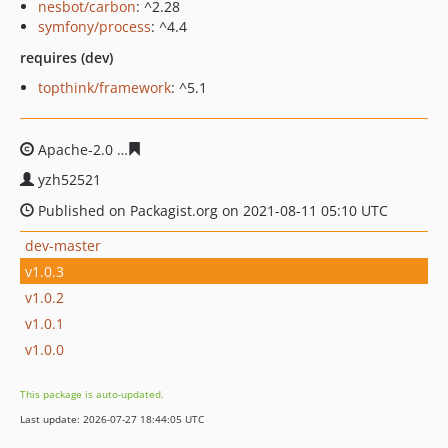
nesbot/carbon
: ^2.28
symfony/process
: ^4.4
requires (dev)
topthink/framework
: ^5.1
Apache-2.0
7644e241d1119d8a68dcb52594b0ec4d3da15
yzh52521
Published on Packagist.org on 2021-08-11 05:10 UTC
dev-master
v1.0.3
v1.0.2
v1.0.1
v1.0.0
This package is auto-updated.
Last update: 2026-07-27 18:44:05 UTC