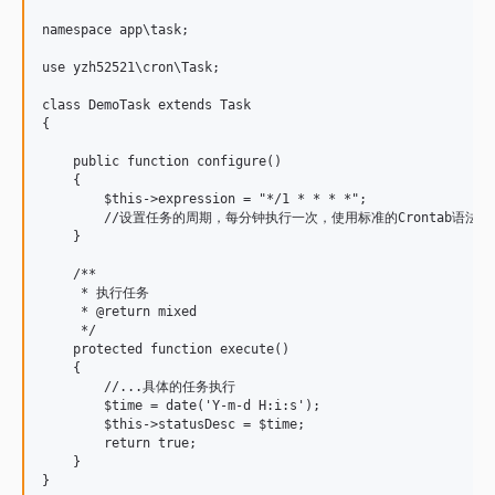
namespace app\task;

use yzh52521\cron\Task;

class DemoTask extends Task

{

    public function configure()

    {

        $this->expression = "*/1 * * * *"; 

        //设置任务的周期，每分钟执行一次，使用标准的Crontab语
    }

    /**

     * 执行任务

     * @return mixed

     */

    protected function execute()

    {

        //...具体的任务执行

        $time = date('Y-m-d H:i:s');

        $this->statusDesc = $time;

        return true;

    }

}
