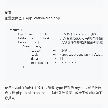
配置
配置文件位于 application/cron.php
return [

    'type'  =>    'file',       //支持 file,mysql驱动

    'table' =>    'think_cron', //驱动类型为mysql时存储任务所
    'tasks'   => [             //为文件存储时定时任务列表格式

        'demo'  =>[

            'title'       =>  '测试',

            'task'        =>  \app\task\DemoTask::class,

            'data'        =>  [],

            'expression'  =>  '* * * * *'

        ]

    ]

使用mysql存储定时任务时，请将 type 设置为 mysql，然后控制
台执行 php think cron:install 初始化数据库，或者手动创建如下
数据表