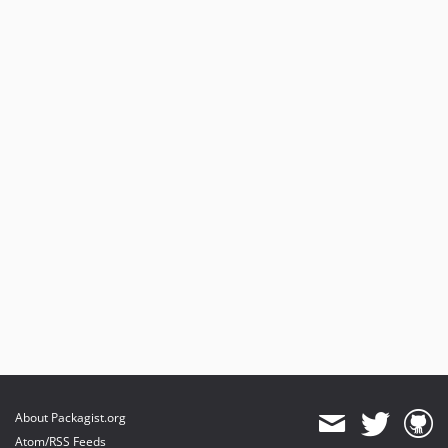
About Packagist.org
Atom/RSS Feeds