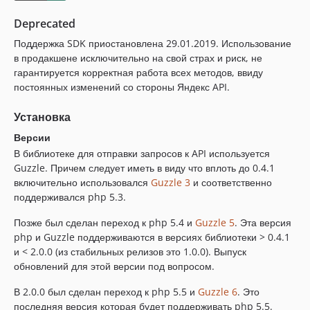
dev-6ba5e98
Deprecated
Поддержка SDK приостановлена 29.01.2019. Использование
в продакшене исключительно на свой страх и риск, не
гарантируется корректная работа всех методов, ввиду
постоянных изменений со стороны Яндекс API.
Установка
Версии
В библиотеке для отправки запросов к API используется
Guzzle. Причем следует иметь в виду что вплоть до 0.4.1
включительно использовался
Guzzle 3
и соответственно
поддерживался php 5.3.
Позже был сделан переход к php 5.4 и
Guzzle 5
. Эта версия
php и Guzzle поддерживаются в версиях библиотеки > 0.4.1
и < 2.0.0 (из стабильных релизов это 1.0.0). Выпуск
обновлений для этой версии под вопросом.
В 2.0.0 был сделан переход к php 5.5 и
Guzzle 6
. Это
последняя версия которая будет поддерживать php 5.5.