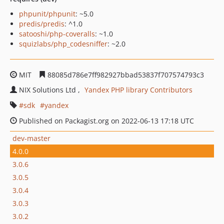
phpunit/phpunit
: ~5.0
predis/predis
: ^1.0
satooshi/php-coveralls
: ~1.0
squizlabs/php_codesniffer
: ~2.0
MIT
88085d786e7ff982927bbad53837f707574793c3
NIX Solutions Ltd
Yandex PHP library Contributors
sdk
yandex
Published on Packagist.org on 2022-06-13 17:18 UTC
dev-master
4.0.0
3.0.6
3.0.5
3.0.4
3.0.3
3.0.2