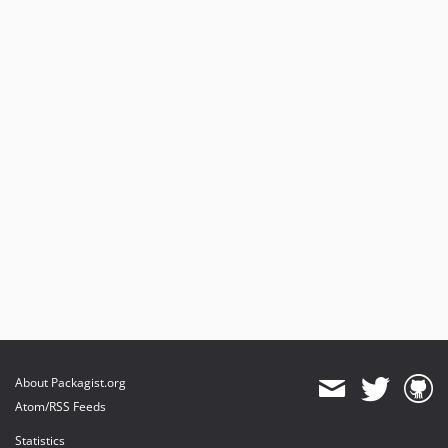
About Packagist.org
Atom/RSS Feeds
Statistics