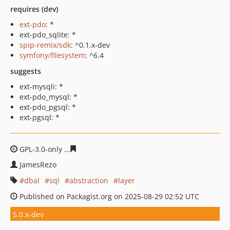
requires (dev)
ext-pdo
: *
ext-pdo_sqlite: *
spip-remix/sdk
: ^0.1.x-dev
symfony/filesystem
: ^6.4
suggests
ext-mysqli: *
ext-pdo_mysql: *
ext-pdo_pgsql: *
ext-pgsql: *
GPL-3.0-only
559b05e90efa120c49c1a1e177130e1e9e2cc
JamesRezo
dbal
sql
abstraction
layer
Published on Packagist.org on 2025-08-29 02:52 UTC
5.0.x-dev