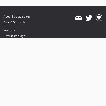
About Packagist.org
Atom/RSS Feeds
Statistics
Browse Packages
API
Mirrors
Status
Dashboard
provides maintenance and hosting
provides bandwidth and CDN
provides malware detection