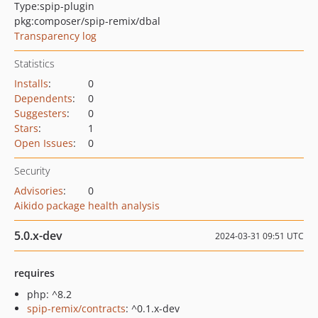
Type:
spip-plugin
pkg:composer/spip-remix/dbal
Transparency log
Statistics
Installs
:
0
Dependents
:
0
Suggesters
:
0
Stars
:
1
Open Issues
:
0
Security
Advisories
:
0
Aikido package health analysis
5.0.x-dev
2024-03-31 09:51 UTC
requires
php: ^8.2
spip-remix/contracts
: ^0.1.x-dev