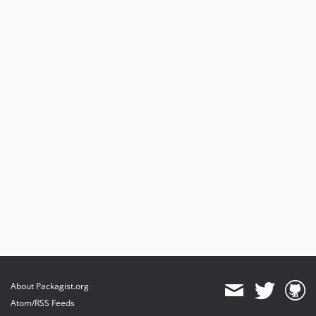
About Packagist.org
Atom/RSS Feeds