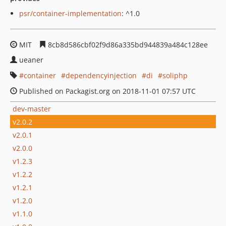
psr/container-implementation
: ^1.0
MIT
8cb8d586cbf02f9d86a335bd944839a484c128ee
ueaner
container
dependencyinjection
di
soliphp
Published on Packagist.org on 2018-11-01 07:57 UTC
dev-master
v2.0.2
v2.0.1
v2.0.0
v1.2.3
v1.2.2
v1.2.1
v1.2.0
v1.1.0