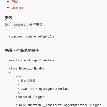
测试
License
安装
使用
进行安装：
composer
先看一个简单的例子
use Psr\Log\LoggerInterface;

class ExceptionHandler

{

    /**

     * 日志记录器

     *

     * @var \Psr\Log\LoggerInterface

     */

    protected $logger;

    public function __construct(LoggerInterface $logger)
