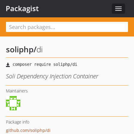
Packagist
Toggle
navigat
soliphp
/
di
Soli Dependency Injection Container
Maintainers
Package info
github.com/soliphp/di