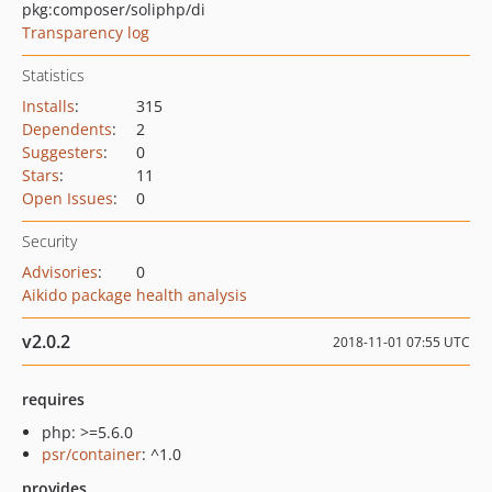
pkg:composer/soliphp/di
Transparency log
Statistics
Installs
:
315
Dependents
:
2
Suggesters
:
0
Stars
:
11
Open Issues
:
0
Security
Advisories
:
0
Aikido package health analysis
v2.0.2
2018-11-01 07:55 UTC
requires
php: >=5.6.0
psr/container
: ^1.0
provides