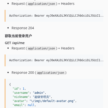
Request (
) + Headers
application/json
Response 204
获取当前登录用户
GET /api/me
Request (
) + Headers
application/json
Response 200 (
)
application/json
{

"id"
: 
1
,

"username"
: 
"
admin
"
,

"nickname"
: 
"
超级管理员
"
,

"avatar"
: 
"
\/
img
\/
default-avatar.png
"
,

"email"
: 
null
,
