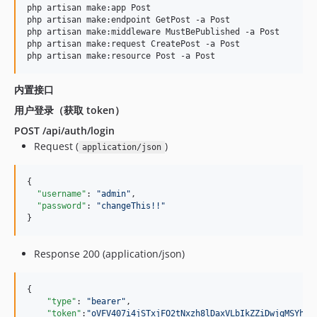
php artisan make:app Post

php artisan make:endpoint GetPost -a Post

php artisan make:middleware MustBePublished -a Post

php artisan make:request CreatePost -a Post

php artisan make:resource Post -a Post
内置接口
用户登录（获取 token）
POST /api/auth/login
Request (
)
application/json
{

"username"
: 
"
admin
"
,

"password"
: 
"
changeThis!!
"
}
Response 200 (application/json)
{

"type"
: 
"
bearer
"
,

"token"
:
"
oVFV407i4jSTxjFO2tNxzh8lDaxVLbIkZZiDwjgMSYhvv