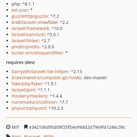
php: ^8.1.1
ext-json
: *
guzzlehttp/guzzle
: ^7.2
kra8/laravel-snowflake
: ^2.2
laravel/framework
: ^10.0
laravel/sanctum
: ^3.0.1
laravel/tinker
: ^2.7
predis/predis
: ^2.0.0
tucker-eric/eloquentfilter
: *
requires (dev)
barryvdh/laravel-ide-helper
: ^2.13
brainmaestro/composer-git-hooks
: dev-master
fakerphp/faker
: ^1.9.1
laravel/pint
: ^1.1.1
mockery/mockery
: ^1.4.4
nunomaduro/collision
: ^7.7
phpunit/phpunit
: ^10.2.3
MIT
e342106d95d09f25f54e99dd2d7969fd1246c39c
api
laravel
SPA