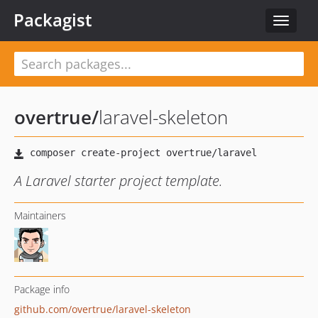
Packagist
Toggle
navigat
overtrue
/
laravel-skeleton
A Laravel starter project template.
Maintainers
Package info
github.com/overtrue/laravel-skeleton