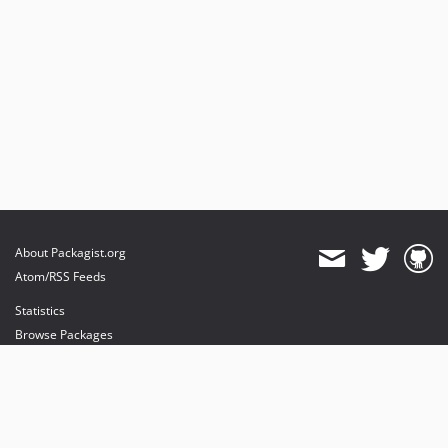
About Packagist.org
Atom/RSS Feeds
Statistics
Browse Packages
API
Mirrors
Status