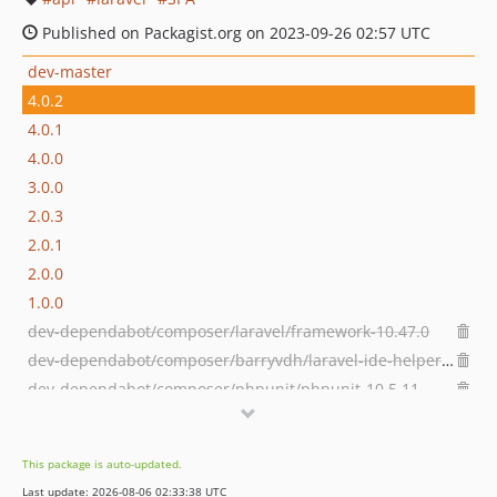
Published on Packagist.org on 2023-09-26 02:57 UTC
dev-master
4.0.2
4.0.1
4.0.0
3.0.0
2.0.3
2.0.1
2.0.0
1.0.0
dev-dependabot/composer/laravel/framework-10.47.0
dev-dependabot/composer/barryvdh/laravel-ide-helper-3.0.0
dev-dependabot/composer/phpunit/phpunit-10.5.11
dev-dependabot/composer/laravel/pint-1.14.0
dev-dependabot/composer/tucker-eric/eloquentfilter-3.3.0
This package is auto-updated.
dev-dependabot/composer/laravel/tinker-2.9.0
Last update: 2026-08-06 02:33:38 UTC