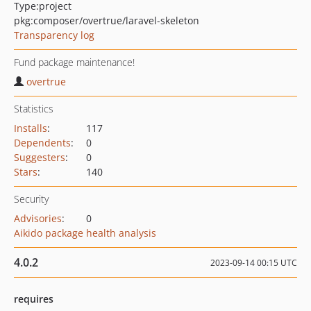
Type:
project
pkg:composer/overtrue/laravel-skeleton
Transparency log
Fund package maintenance!
overtrue
Statistics
Installs
:
117
Dependents
:
0
Suggesters
:
0
Stars
:
140
Security
Advisories
:
0
Aikido package health analysis
4.0.2
2023-09-14 00:15 UTC
requires