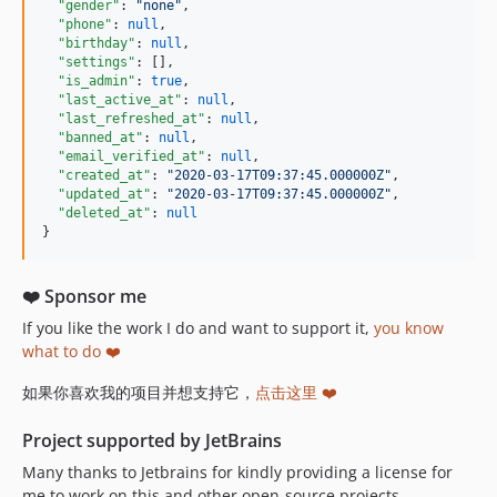
"gender"
: 
"
none
"
,

"phone"
: 
null
,

"birthday"
: 
null
,

"settings"
: [],

"is_admin"
: 
true
,

"last_active_at"
: 
null
,

"last_refreshed_at"
: 
null
,

"banned_at"
: 
null
,

"email_verified_at"
: 
null
,

"created_at"
: 
"
2020-03-17T09:37:45.000000Z
"
,

"updated_at"
: 
"
2020-03-17T09:37:45.000000Z
"
,

"deleted_at"
: 
null
}
❤️ Sponsor me
If you like the work I do and want to support it,
you know
what to do ❤️
如果你喜欢我的项目并想支持它，
点击这里 ❤️
Project supported by JetBrains
Many thanks to Jetbrains for kindly providing a license for
me to work on this and other open-source projects.