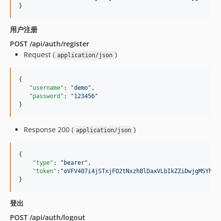
}
用户注册
POST /api/auth/register
Request (
)
application/json
{

"username"
: 
"
demo
"
,

"password"
: 
"
123456
"
}
Response 200 (
)
application/json
{

"type"
: 
"
bearer
"
,

"token"
:
"
oVFV407i4jSTxjFO2tNxzh8lDaxVLbIkZZiDwjgMSYhvv
}
登出
POST /api/auth/logout