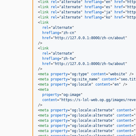
<
link
rel
="
alternate
" 
hreflang
="
en
" 
href
="
http
<
link
rel
="
alternate
" 
hreflang
="
es
" 
href
="
http
<
link
rel
="
alternate
" 
hreflang
="
ja
" 
href
="
http
<
link
rel
="
alternate
" 
hreflang
="
ko
" 
href
="
http
<
link
rel
="
alternate
"

hreflang
="
zh-cn
"

href
="
http://127.0.0.1:8000/zh-cn/about
/>
<
link
rel
="
alternate
"

hreflang
="
zh-tw
"

href
="
http://127.0.0.1:8000/zh-tw/about
/>
<
meta
property
="
og:type
" 
content
="
website
" 
/>
<
meta
property
="
og:site_name
" 
content
="
seo.tit
<
meta
property
="
og:locale
" 
content
="
en
" 
/>
<
meta
property
="
og:image
"

content
="
https://s-lol-web.op.gg/images/reve
/>
<
meta
property
="
og:locale:alternate
" 
content
="
<
meta
property
="
og:locale:alternate
" 
content
="
<
meta
property
="
og:locale:alternate
" 
content
="
<
meta
property
="
og:locale:alternate
" 
content
="
<
meta
property
="
og:locale:alternate
" 
content
="
<
meta
property
="
og:locale:alternate
" 
content
="