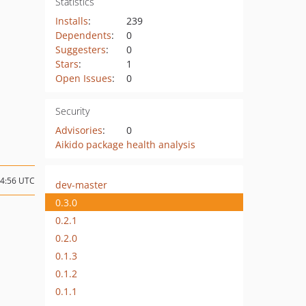
Statistics
Installs
:
239
Dependents
:
0
Suggesters
:
0
Stars
:
1
Open Issues
:
0
Security
Advisories
:
0
Aikido package health analysis
04:56 UTC
dev-master
0.3.0
0.2.1
0.2.0
0.1.3
0.1.2
0.1.1