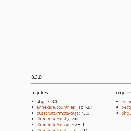
0.3.0
requires
require
php: >=8.3
orch
annexare/countries-list
: ^3.1
pest
butschster/meta-tags
: ^3.0
phpu
illuminate/config
: >=11
illuminate/console
: >=11
illuminate/contracts
: >=11