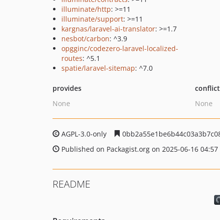
illuminate/http
: >=11
illuminate/support
: >=11
kargnas/laravel-ai-translator
: >=1.7
nesbot/carbon
: ^3.9
opgginc/codezero-laravel-localized-
routes
: ^5.1
spatie/laravel-sitemap
: ^7.0
provides
conflic
None
None
AGPL-3.0-only
0bb2a55e1be6b44c03a3b7c08
Published on Packagist.org on 2025-06-16 04:57
README