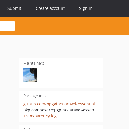
Submit
Create account
Sign in
Maintainers
Package info
github.com/opgginc/laravel-essentials-entry
pkg:composer/opgginc/laravel-essentials-entry
Transparency log