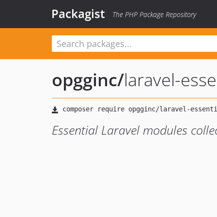
Packagist
The PHP Package Repository
opgginc
/
laravel-esse
Essential Laravel modules colle