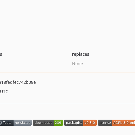
ts
replaces
None
18fedfec742b08e
 UTC