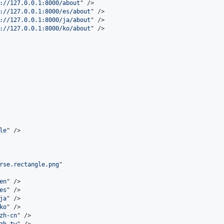
://127.0.0.1:8000/about
" 
/>
://127.0.0.1:8000/es/about
" 
/>
://127.0.0.1:8000/ja/about
" 
/>
://127.0.0.1:8000/ko/about
" 
/>
le
" 
/>
rse.rectangle.png
en
" 
/>
es
" 
/>
ja
" 
/>
ko
" 
/>
zh-cn
" 
/>
zh-tw
" 
/>