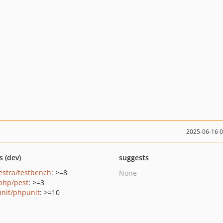
2025-06-16 
s (dev)
suggests
estra/testbench
: >=8
None
php/pest
: >=3
nit/phpunit
: >=10