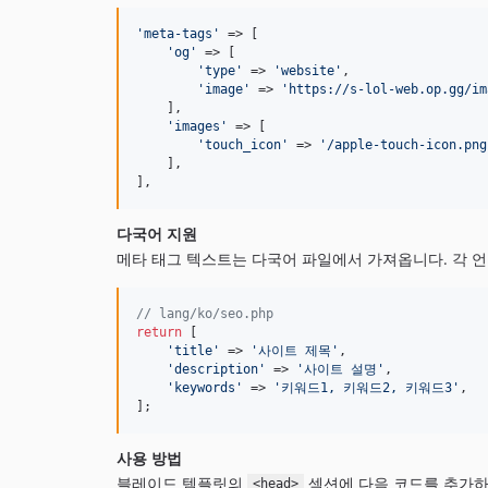
'
meta-tags
'
 => [

'
og
'
 => [

'
type
'
 => 
'
website
'
,

'
image
'
 => 
'
https://s-lol-web.op.gg/im
    ],

'
images
'
 => [

'
touch_icon
'
 => 
'
/apple-touch-icon.png
    ],

],
다국어 지원
메타 태그 텍스트는 다국어 파일에서 가져옵니다. 각 
// lang/ko/seo.php
return
 [

'
title
'
 => 
'
사이트 제목
'
,

'
description
'
 => 
'
사이트 설명
'
,

'
keywords
'
 => 
'
키워드1, 키워드2, 키워드3
'
,

];
사용 방법
블레이드 템플릿의
섹션에 다음 코드를 추가하
<head>