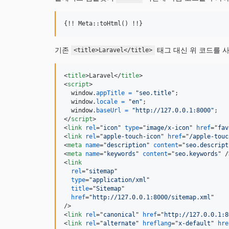
{!! Meta::toHtml() !!}
기존
태그 대신 위 코드를 
<title>Laravel</title>
<
title
>
Laravel
</
title
>
<
script
>
window
.
appTitle
=
"seo.title"
;
window
.
locale
=
"en"
;
window
.
baseUrl
=
"http://127.0.0.1:8000"
;
</
script
>
<
link
rel
="
icon
" 
type
="
image/x-icon
" 
href
="
fav
<
link
rel
="
apple-touch-icon
" 
href
="
/apple-touc
<
meta
name
="
description
" 
content
="
seo.descript
<
meta
name
="
keywords
" 
content
="
seo.keywords
" 
/
<
link
rel
="
sitemap
"

type
="
application/xml
"

title
="
Sitemap
"

href
="
http://127.0.0.1:8000/sitemap.xml
/>
<
link
rel
="
canonical
" 
href
="
http://127.0.0.1:8
<
link
rel
="
alternate
" 
hreflang
="
x-default
" 
hre