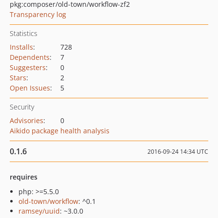
pkg:composer/old-town/workflow-zf2
Transparency log
Statistics
Installs
:
728
Dependents
:
7
Suggesters
:
0
Stars
:
2
Open Issues
:
5
Security
Advisories
:
0
Aikido package health analysis
0.1.6
2016-09-24 14:34 UTC
requires
php: >=5.5.0
old-town/workflow
: ^0.1
ramsey/uuid
: ~3.0.0