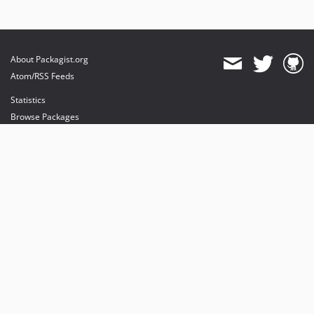
About Packagist.org
Atom/RSS Feeds
Statistics
Browse Packages
API
Mirrors
Status
Dashboard
provides maintenance and hosting
provides bandwidth and CDN
provides malware detection