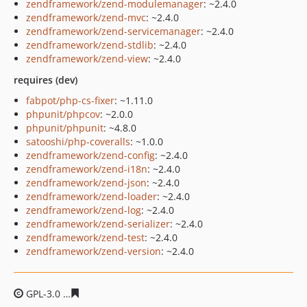
zendframework/zend-modulemanager
: ~2.4.0
zendframework/zend-mvc
: ~2.4.0
zendframework/zend-servicemanager
: ~2.4.0
zendframework/zend-stdlib
: ~2.4.0
zendframework/zend-view
: ~2.4.0
requires (dev)
fabpot/php-cs-fixer
: ~1.11.0
phpunit/phpcov
: ~2.0.0
phpunit/phpunit
: ~4.8.0
satooshi/php-coveralls
: ~1.0.0
zendframework/zend-config
: ~2.4.0
zendframework/zend-i18n
: ~2.4.0
zendframework/zend-json
: ~2.4.0
zendframework/zend-loader
: ~2.4.0
zendframework/zend-log
: ~2.4.0
zendframework/zend-serializer
: ~2.4.0
zendframework/zend-test
: ~2.4.0
zendframework/zend-version
: ~2.4.0
GPL-3.0
b63910bd0f4c05855e19cfa29e3376eee7c16c77