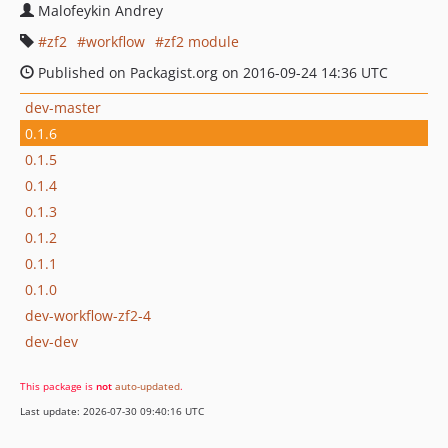
Malofeykin Andrey
zf2
workflow
zf2 module
Published on Packagist.org on 2016-09-24 14:36 UTC
dev-master
0.1.6
0.1.5
0.1.4
0.1.3
0.1.2
0.1.1
0.1.0
dev-workflow-zf2-4
dev-dev
This package is
not
auto-updated
.
Last update: 2026-07-30 09:40:16 UTC