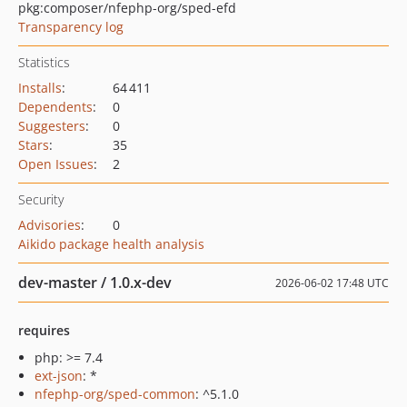
pkg:composer/nfephp-org/sped-efd
Transparency log
Statistics
Installs
:
64 411
Dependents
:
0
Suggesters
:
0
Stars
:
35
Open Issues
:
2
Security
Advisories
:
0
Aikido package health analysis
dev-master / 1.0.x-dev
2026-06-02 17:48 UTC
requires
php: >= 7.4
ext-json
: *
nfephp-org/sped-common
: ^5.1.0