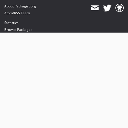
About Packagist.org
Atom/RSS Feeds
Statistics
Browse Packages
API
Mirrors
Status
Dashboard
provides maintenance and hosting
provides bandwidth and CDN
provides malware detection
Sponsor Packagist & Composer