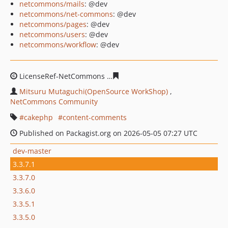
netcommons/mails
: @dev
netcommons/net-commons
: @dev
netcommons/pages
: @dev
netcommons/users
: @dev
netcommons/workflow
: @dev
LicenseRef-NetCommons
3298aaf195affdc0b31b2df3bd
Mitsuru Mutaguchi(OpenSource WorkShop)
NetCommons Community
cakephp
content-comments
Published on Packagist.org on 2026-05-05 07:27 UTC
dev-master
3.3.7.1
3.3.7.0
3.3.6.0
3.3.5.1
3.3.5.0