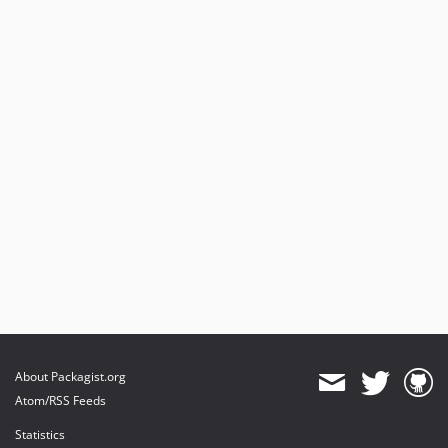
About Packagist.org
Atom/RSS Feeds
Statistics