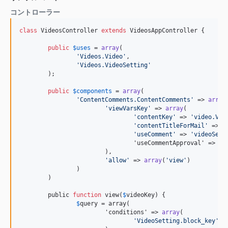
コントローラー
class
 VideosController 
extends
 VideosAppController {

public
$
uses
 = 
array
(

'
Videos.Video
'
,

'
Videos.VideoSetting
'
	);

public
$
components
 = 
array
(

'
ContentComments.ContentComments
'
 => 
array
(
'
viewVarsKey
'
 => 
array
(

'
contentKey
'
 => 
'
video.Vid
'
contentTitleForMail
'
 => 
'
'
useComment
'
 => 
'
videoSett
				'useCommentApproval' => 'videoSetting.use_comment_approval'

			),

'
allow
'
 => 
array
(
'
view
'
)

		)

	)

	public 
function
 view(
$
videoKey) {

$
query = array(

			'conditions' => 
array
(

'
VideoSetting.block_key
'
 =