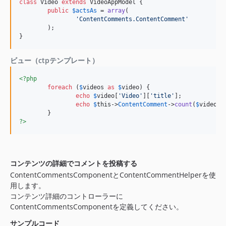
class
 Video 
extends
 VideoAppModel {

public
$
actsAs
 = 
array
(

'
ContentComments.ContentComment
'
	);

}
ビュー（ctpテンプレート）
<?php
foreach
 (
$
videos
as
$
video
) {

echo
$
video
[
'
Video
'
][
'
title
'
];

echo
$
this
->
ContentComment
->
count
(
$
video
);

?>
コンテンツの詳細でコメントを投稿する
ContentCommentsComponentとContentCommentHelperを使
用します。
コンテンツ詳細のコントローラーに
ContentCommentsComponentを定義してください。
サンプルコード