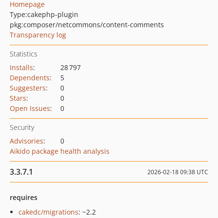
Homepage
Type:
cakephp-plugin
pkg:composer/netcommons/content-comments
Transparency log
Statistics
Installs
:
28 797
Dependents
:
5
Suggesters
:
0
Stars
:
0
Open Issues
:
0
Security
Advisories
:
0
Aikido package health analysis
3.3.7.1
2026-02-18 09:38 UTC
requires
cakedc/migrations
: ~2.2