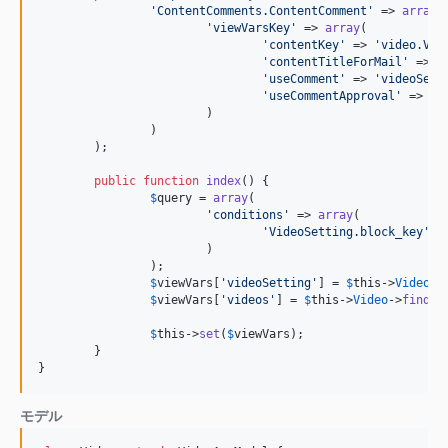
'
ContentComments.ContentComment
'
 => 
array
(

'
viewVarsKey
'
 => 
array
(

'
contentKey
'
 => 
'
video.Vid
'
contentTitleForMail
'
 => 
'
'
useComment
'
 => 
'
videoSett
'
useCommentApproval
'
 => 
'
v
			)

		)

	);

public
function
index
() {

$
query
 = 
array
(

'
conditions
'
 => 
array
(

'
VideoSetting.block_key
'
 =
			)

		);

$
viewVars
[
'
videoSetting
'
] = 
$
this
->
VideoSe
$
viewVars
[
'
videos
'
] = 
$
this
->
Video
->
find
(
'
$
this
->
set
(
$
viewVars
);

	}

}
モデル