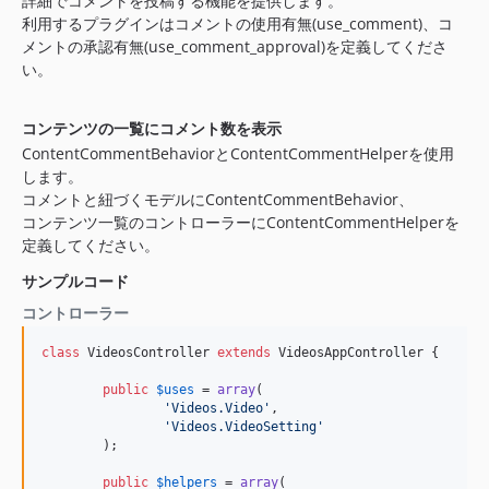
詳細でコメントを投稿する機能を提供します。
利用するプラグインはコメントの使用有無(use_comment)、コ
メントの承認有無(use_comment_approval)を定義してくださ
い。
コンテンツの一覧にコメント数を表示
ContentCommentBehaviorとContentCommentHelperを使用
します。
コメントと紐づくモデルにContentCommentBehavior、
コンテンツ一覧のコントローラーにContentCommentHelperを
定義してください。
サンプルコード
コントローラー
class
 VideosController 
extends
 VideosAppController {

public
$
uses
 = 
array
(

'
Videos.Video
'
,

'
Videos.VideoSetting
'
	);

public
$
helpers
 = 
array
(
