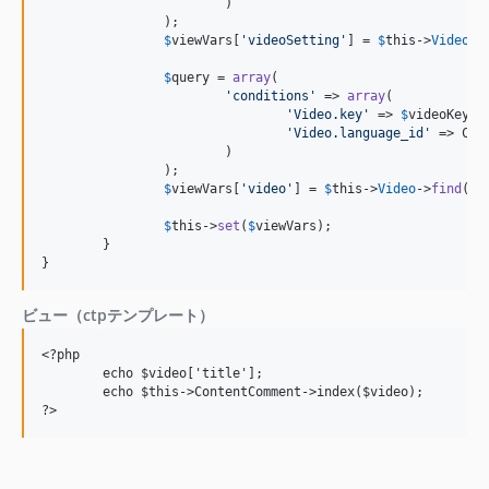
			)

		);

$
viewVars
[
'
videoSetting
'
] = 
$
this
->
VideoSe
$
query
 = 
array
(

'
conditions
'
 => 
array
(

'
Video.key
'
 => 
$
videoKey
,

'
Video.language_id
'
 => Cur
			)

		);

$
viewVars
[
'
video
'
] = 
$
this
->
Video
->
find
(
'
f
$
this
->
set
(
$
viewVars
);

	}

}
ビュー（ctpテンプレート）
<?php

	echo $video['title'];

	echo $this->ContentComment->index($video);
