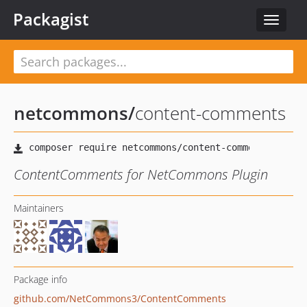
Packagist
Toggle
navigat
netcommons
/
content-comments
ContentComments for NetCommons Plugin
Maintainers
Package info
github.com/NetCommons3/ContentComments