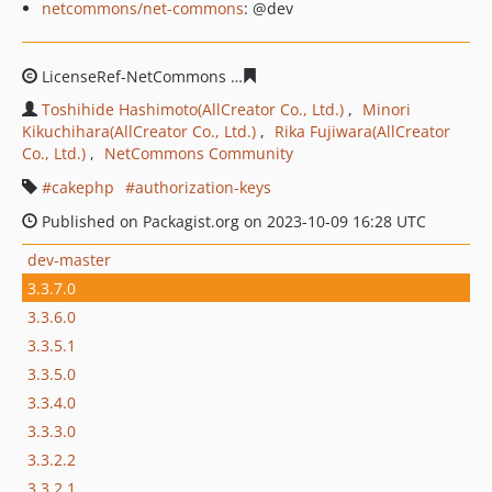
netcommons/net-commons
: @dev
LicenseRef-NetCommons
96e4600848debdb7bfcab7cf67
Toshihide Hashimoto(AllCreator Co., Ltd.)
Minori
Kikuchihara(AllCreator Co., Ltd.)
Rika Fujiwara(AllCreator
Co., Ltd.)
NetCommons Community
cakephp
authorization-keys
Published on Packagist.org on 2023-10-09 16:28 UTC
dev-master
3.3.7.0
3.3.6.0
3.3.5.1
3.3.5.0
3.3.4.0
3.3.3.0
3.3.2.2
3.3.2.1