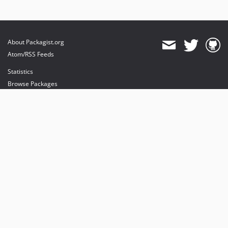
About Packagist.org
Atom/RSS Feeds
Statistics
Browse Packages
API
Mirrors
Status
Dashboard
provides maintenance and hosting
provides bandwidth and CDN
provides malware detection