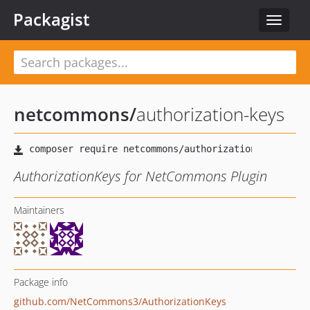
Packagist
Toggle
navigat
netcommons
/
authorization-keys
AuthorizationKeys for NetCommons Plugin
Maintainers
Package info
github.com/NetCommons3/AuthorizationKeys