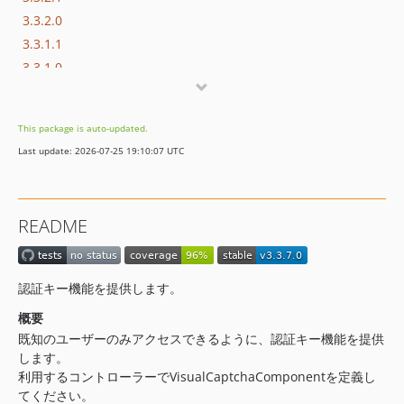
3.3.2.0
3.3.1.1
3.3.1.0
3.3.0
3.1.7
This package is auto-updated.
3.1.3
Last update: 2026-07-25 19:10:07 UTC
3.1.0
3.0.0
dev-availability
README
dev-fix/editProblem
dev-feature/modifyComponent4BlogTypeController
認証キー機能を提供します。
概要
既知のユーザーのみアクセスできるように、認証キー機能を提供
します。
利用するコントローラーでVisualCaptchaComponentを定義し
てください。