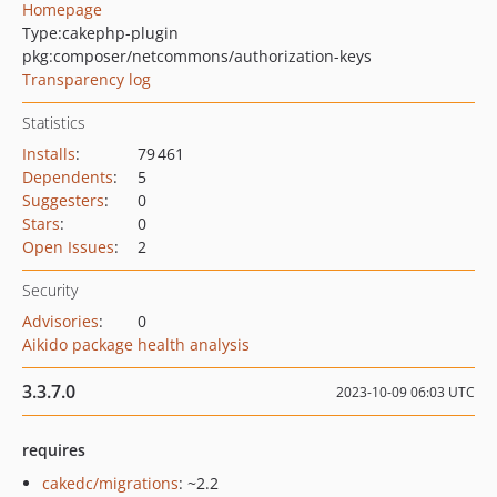
Homepage
Type:
cakephp-plugin
pkg:composer/netcommons/authorization-keys
Transparency log
Statistics
Installs
:
79 461
Dependents
:
5
Suggesters
:
0
Stars
:
0
Open Issues
:
2
Security
Advisories
:
0
Aikido package health analysis
3.3.7.0
2023-10-09 06:03 UTC
requires
cakedc/migrations
: ~2.2