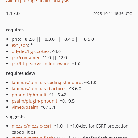
Aikido package health analysis
1.17.0
2025-10-11 18:36 UTC
requires
php: ~8.2.0 || ~8.3.0 || ~8.4.0 || ~8.5.0
ext-json
: *
dflydev/fig-cookies
: ^3.0
psr/container
: ^1.0 || ^2.0
psr/http-server-middleware
: ^1.0
requires (dev)
laminas/laminas-coding-standard
: ~3.1.0
laminas/laminas-diactoros
: ^3.6.0
phpunit/phpunit
: ^11.5.42
psalm/plugin-phpunit
: ^0.19.5
vimeo/psalm
: ^6.13.1
suggests
mezzio/mezzio-csrf
: ^1.0 || ^1.0-dev for CSRF protection
capabilities