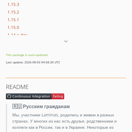
1.15.3
1.15.2
1.15.1
1.15.0
1.14.x-dev
1.14.1
1.14.0
This package is auto-updated.
1.13.x-dev
Last update: 2026-08-03 04:58:30 UTC
1.13.0
1.12.x-dev
1.12.0
README
1.11.x-dev
1.11.0
1.10.x-dev
🇷🇺 Русским гражданам
1.10.0
Мы, участники Laminas, родились и живем в разных
1.9.x-dev
странах. У многих из нас есть друзья, родственники и
1.9.1
коллеги как в России, так и в Украине. Некоторые из