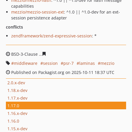
mezzio/mezzio-flash
: ^1.0 || ^1.0-dev for flash message
capabilities
mezzio/mezzio-session-ext
: ^1.0 || ^1.0-dev for an ext-
session persistence adapter
conflicts
zendframework/zend-expressive-session
: *
BSD-3-Clause
215095b4445283f2d527c1edc3338aa1ffbe
middleware
session
psr-7
laminas
mezzio
Published on Packagist.org on 2025-10-11 18:37 UTC
2.0.x-dev
1.18.x-dev
1.17.x-dev
1.17.0
1.16.x-dev
1.16.0
1.15.x-dev