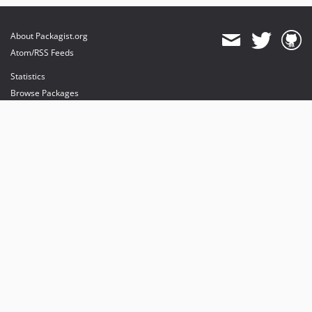
About Packagist.org
Atom/RSS Feeds
Statistics
Browse Packages
API
Mirrors
Status
Dashboard
provides maintenance and hosting
provides bandwidth and CDN
provides malware detection
Sponsor Packagist & Composer