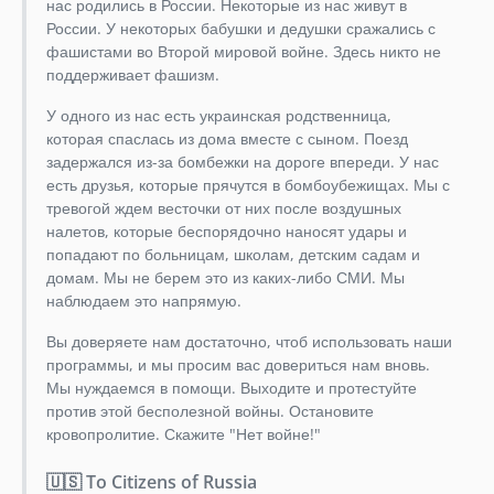
нас родились в России. Некоторые из нас живут в
1.9.0
России. У некоторых бабушки и дедушки сражались с
1.8.x-dev
фашистами во Второй мировой войне. Здесь никто не
1.8.0
поддерживает фашизм.
1.7.x-dev
У одного из нас есть украинская родственница,
1.7.0
которая спаслась из дома вместе с сыном. Поезд
1.6.x-dev
задержался из-за бомбежки на дороге впереди. У нас
1.6.0
есть друзья, которые прячутся в бомбоубежищах. Мы с
тревогой ждем весточки от них после воздушных
1.5.x-dev
налетов, которые беспорядочно наносят удары и
1.5.0
попадают по больницам, школам, детским садам и
1.4.x-dev
домам. Мы не берем это из каких-либо СМИ. Мы
1.4.3
наблюдаем это напрямую.
1.4.2
Вы доверяете нам достаточно, чтоб использовать наши
1.4.1
программы, и мы просим вас довериться нам вновь.
1.4.0
Мы нуждаемся в помощи. Выходите и протестуйте
1.3.x-dev
против этой бесполезной войны. Остановите
кровопролитие. Скажите "Нет войне!"
1.3.0
1.2.1
🇺🇸 To Citizens of Russia