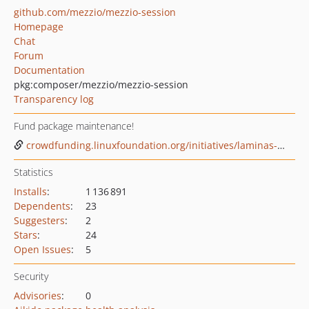
github.com/mezzio/mezzio-session
Homepage
Chat
Forum
Documentation
pkg:composer/mezzio/mezzio-session
Transparency log
Fund package maintenance!
crowdfunding.linuxfoundation.org/initiatives/laminas-project
Statistics
Installs
:
1 136 891
Dependents
:
23
Suggesters
:
2
Stars
:
24
Open Issues
:
5
Security
Advisories
:
0