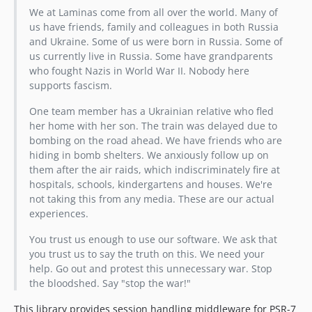
1.2.0
We at Laminas come from all over the world. Many of
1.1.0
us have friends, family and colleagues in both Russia
1.0.0
and Ukraine. Some of us were born in Russia. Some of
1.0.0alpha1
us currently live in Russia. Some have grandparents
who fought Nazis in World War II. Nobody here
0.1.0
supports fascism.
One team member has a Ukrainian relative who fled
her home with her son. The train was delayed due to
bombing on the road ahead. We have friends who are
hiding in bomb shelters. We anxiously follow up on
them after the air raids, which indiscriminately fire at
hospitals, schools, kindergartens and houses. We're
not taking this from any media. These are our actual
experiences.
You trust us enough to use our software. We ask that
you trust us to say the truth on this. We need your
help. Go out and protest this unnecessary war. Stop
the bloodshed. Say "stop the war!"
This library provides session handling middleware for PSR-7