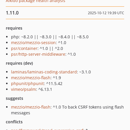
Aikido package health analysis
1.11.0
2025-10-12 19:39 UTC
requires
php: ~8.2.0 || ~8.3.0 || ~8.4.0 || ~8.5.0
mezzio/mezzio-session
: ^1.0
psr/container
: ^1.0 || ^2.0
psr/http-server-middleware
: ^1.0
requires (dev)
laminas/laminas-coding-standard
: ~3.1.0
mezzio/mezzio-flash
: ^1.9
phpunit/phpunit
: ^11.5.42
vimeo/psalm
: ^6.13.1
suggests
mezzio/mezzio-flash
: ^1.0 To back CSRF tokens using flash
messages
conflicts