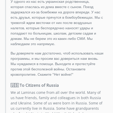
У одного из нас есть украинская родственница,
1.0.0alpha1
которая спаслась из дома вместе с сыном. Поезд
0.1.1
задержался из-за бомбежки на дороге впереди. У нас
0.1.0
есть друзья, которые прячутся в бомбоубежищах. Мы с
тревогой ждем весточки от них после воздушных
налетов, которые беспорядочно наносят удары и
попадают по больницам, школам, детским садам и
домам. Мы не берем это из каких-либо СМИ. Мы
наблюдаем это напрямую.
Вы доверяете нам достаточно, чтоб использовать наши
программы, и мы просим вас довериться нам вновь.
Мы нуждаемся в помощи. Выходите и протестуйте
против этой бесполезной войны. Остановите
кровопролитие. Скажите "Нет войне!"
🇺🇸 To Citizens of Russia
We at Laminas come from all over the world. Many of
us have friends, family and colleagues in both Russia
and Ukraine. Some of us were born in Russia. Some of
us currently live in Russia. Some have grandparents