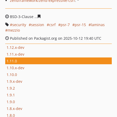
zendframework/zend-expressive-csrf
: *
BSD-3-Clause
e6eedfacc9dbbde2ca51b24a121b765f4331
security
session
csrf
psr-7
psr-15
laminas
mezzio
Published on Packagist.org on 2025-10-12 19:40 UTC
1.12.x-dev
1.11.x-dev
1.11.0
1.10.x-dev
1.10.0
1.9.x-dev
1.9.2
1.9.1
1.9.0
1.8.x-dev
1.8.0