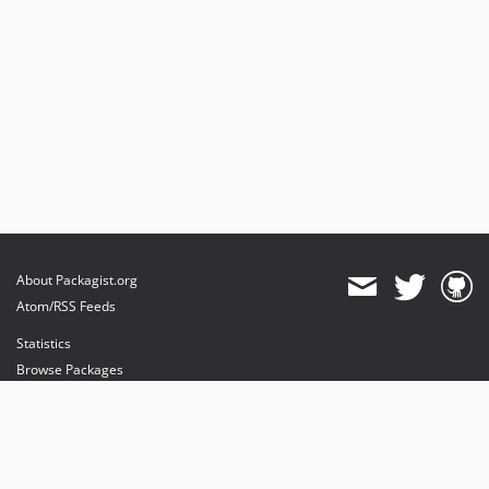
About Packagist.org
Atom/RSS Feeds
Statistics
Browse Packages
API
Mirrors
Status