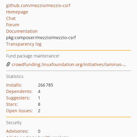
github.com/mezzio/mezzio-csrf
Homepage
Chat
Forum
Documentation
pkg:composer/mezzio/mezzio-csrf
Transparency log
Fund package maintenance!
crowdfunding.linuxfoundation.org/initiatives/laminas-project
Statistics
Installs
:
266 785
Dependents
:
4
Suggesters
:
1
Stars
:
8
Open Issues
:
2
Security
Advisories
:
0