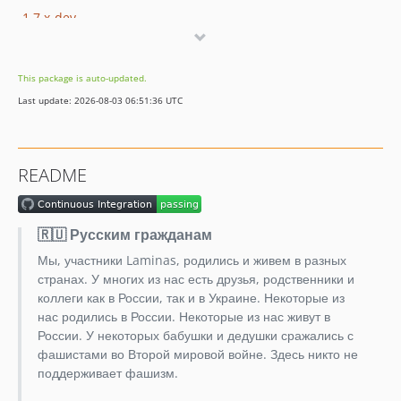
1.7.x-dev
1.7.0
1.6.x-dev
This package is auto-updated.
1.6.0
Last update: 2026-08-03 06:51:36 UTC
1.5.x-dev
1.5.0
1.4.x-dev
README
1.4.0
1.3.x-dev
1.3.0
🇷🇺 Русским гражданам
1.2.x-dev
Мы, участники Laminas, родились и живем в разных
1.2.0
странах. У многих из нас есть друзья, родственники и
1.1.x-dev
коллеги как в России, так и в Украине. Некоторые из
нас родились в России. Некоторые из нас живут в
1.1.0
России. У некоторых бабушки и дедушки сражались с
1.0.x-dev
фашистами во Второй мировой войне. Здесь никто не
1.0.1
поддерживает фашизм.
1.0.0