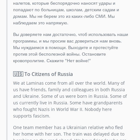
налетов, которые беспорядочно наносят удары и
попадают по больницам, школам, детским садам и
домам. Мы не берем это из каких-либо СМИ. Мы
наблюдаем это напрямую.
Вы доверяете нам достаточно, чтоб использовать наши
программы, и мы просим вас довериться нам вновь.
Мы нуждаемся в помощи. Выходите и протестуйте
против этой бесполезной войны. Остановите
кровопролитие. Скажите "Нет войне!"
🇺🇸 To Citizens of Russia
We at Laminas come from all over the world. Many of
us have friends, family and colleagues in both Russia
and Ukraine. Some of us were born in Russia. Some of
us currently live in Russia. Some have grandparents
who fought Nazis in World War II. Nobody here
supports fascism.
One team member has a Ukrainian relative who fled
her home with her son. The train was delayed due to