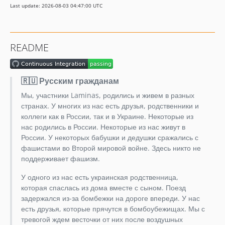
Last update: 2026-08-03 04:47:00 UTC
1.3.x-dev
1.3.0
1.2.x-dev
README
1.2.0
1.1.x-dev
1.1.0
🇷🇺 Русским гражданам
1.0.x-dev
Мы, участники Laminas, родились и живем в разных
1.0.1
странах. У многих из нас есть друзья, родственники и
1.0.0
коллеги как в России, так и в Украине. Некоторые из
нас родились в России. Некоторые из нас живут в
1.0.0alpha2
России. У некоторых бабушки и дедушки сражались с
1.0.0alpha1
фашистами во Второй мировой войне. Здесь никто не
0.1.0
поддерживает фашизм.
dev-fix-minor-documentation-typo
У одного из нас есть украинская родственница,
которая спаслась из дома вместе с сыном. Поезд
задержался из-за бомбежки на дороге впереди. У нас
есть друзья, которые прячутся в бомбоубежищах. Мы с
тревогой ждем весточки от них после воздушных