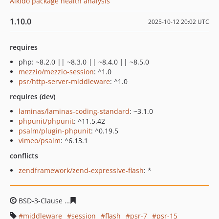
Aikido package health analysis
1.10.0
2025-10-12 20:02 UTC
requires
php: ~8.2.0 || ~8.3.0 || ~8.4.0 || ~8.5.0
mezzio/mezzio-session
: ^1.0
psr/http-server-middleware
: ^1.0
requires (dev)
laminas/laminas-coding-standard
: ~3.1.0
phpunit/phpunit
: ^11.5.42
psalm/plugin-phpunit
: ^0.19.5
vimeo/psalm
: ^6.13.1
conflicts
zendframework/zend-expressive-flash
: *
BSD-3-Clause
b47a023f5afec7f26af160ae5fa10fdb2463e
middleware
session
flash
psr-7
psr-15