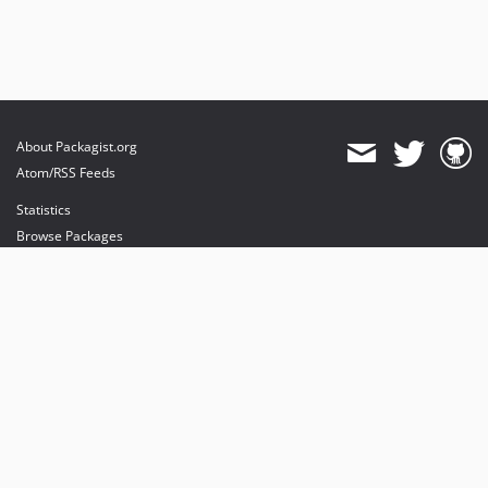
About Packagist.org
Atom/RSS Feeds
Statistics
Browse Packages
API
Mirrors
Status
Dashboard
provides maintenance and hosting
provides bandwidth and CDN