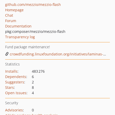
github.com/mezzio/mezzio-flash
Homepage
Chat
Forum
Documentation
pkg:composer/mezzio/mezzio-flash
Transparency log
Fund package maintenance!
crowdfunding.linuxfoundation.org/initiatives/laminas-project
Statistics
Installs
:
483 276
Dependents
:
6
Suggesters
:
2
Stars
:
8
Open Issues
:
4
Security
Advisories
:
0