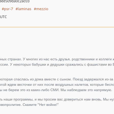
8ee509da0c2ac03
psr-7
laminas
mezzio
 UTC
ых странах. У многих из нас есть друзья, родственники и коллеги к
России. У некоторых бабушки и дедушки сражались с фашистами во 
 которая спаслась из дома вместе с сыном. Поезд задержался из-за
гой ждем весточки от них после воздушных налетов, которые бес
ы не берем это из каких-либо СМИ. Мы наблюдаем это напрямую.
ать наши программы, и мы просим вас довериться нам вновь. Мы н
овопролитие. Скажите "Нет войне!"