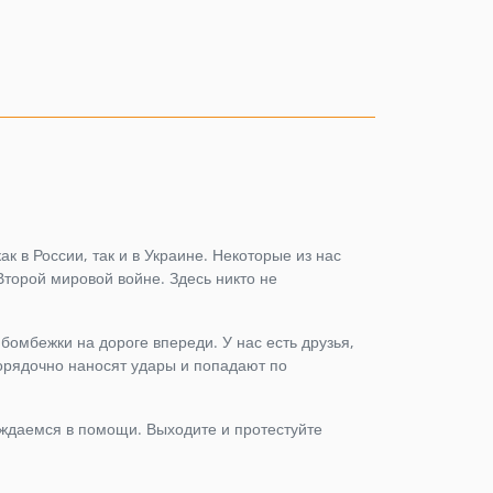
2.8.x-dev
2.8.0
2.7.x-dev
2.7.0
2.6.x-dev
2.6.0
2.5.x-dev
2.5.0
2.4.x-dev
ак в России, так и в Украине. Некоторые из нас
2.4.1
Второй мировой войне. Здесь никто не
2.4.0
2.3.x-dev
 бомбежки на дороге впереди. У нас есть друзья,
2.3.0
порядочно наносят удары и попадают по
2.2.x-dev
2.2.0
уждаемся в помощи. Выходите и протестуйте
2.1.x-dev
2.1.3
2.1.2