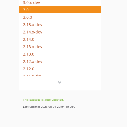
3.0.x-dev
3.0.1
3.0.0
2.15.x-dev
2.14.x-dev
2.14.0
2.13.x-dev
2.13.0
2.12.x-dev
2.12.0
2.11.x-dev
2.11.0
2.10.x-dev
2.10.1
This package is auto-updated.
2.10.0
Last update: 2026-08-04 20:04:10 UTC
2.9.x-dev
2.9.0