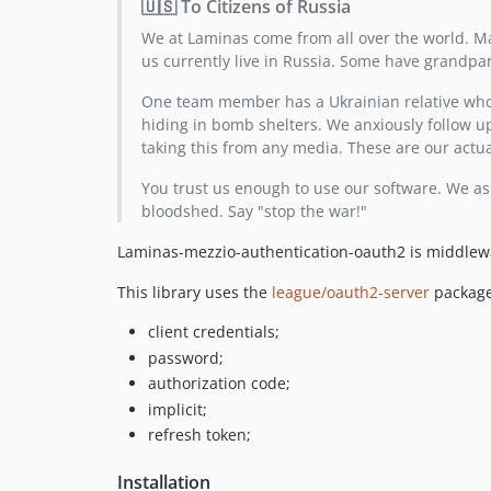
🇺🇸 To Citizens of Russia
We at Laminas come from all over the world. Ma
us currently live in Russia. Some have grandpa
One team member has a Ukrainian relative who
hiding in bomb shelters. We anxiously follow up
taking this from any media. These are our actu
You trust us enough to use our software. We ask
bloodshed. Say "stop the war!"
Laminas-mezzio-authentication-oauth2 is middlew
This library uses the
league/oauth2-server
package 
client credentials;
password;
authorization code;
implicit;
refresh token;
Installation