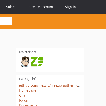
Submit
Create account
Sign in
Maintainers
Package info
github.com/mezzio/mezzio-authentication-oauth2
Homepage
Chat
Forum
Documentation