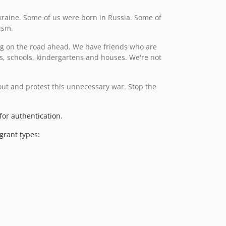
2.1.1
kraine. Some of us were born in Russia. Some of
2.1.0
ism.
2.0.x-dev
g on the road ahead. We have friends who are
2.0.3
ls, schools, kindergartens and houses. We're not
2.0.2
2.0.1
 out and protest this unnecessary war. Stop the
2.0.0
1.3.2
for authentication.
1.3.1
1.3.0
grant types:
1.2.1
1.2.0
1.1.0
1.0.1
1.0.0
1.0.0alpha5
1.0.0alpha4