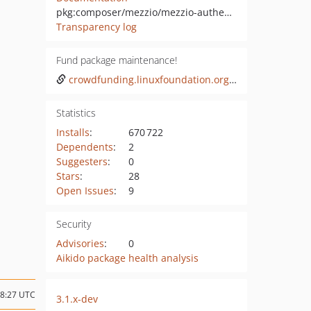
pkg:composer/mezzio/mezzio-authentication-oauth2
Transparency log
Fund package maintenance!
crowdfunding.linuxfoundation.org/initiatives/laminas-project
Statistics
Installs
:
670 722
Dependents
:
2
Suggesters
:
0
Stars
:
28
Open Issues
:
9
Security
Advisories
:
0
Aikido package health analysis
18:27 UTC
3.1.x-dev