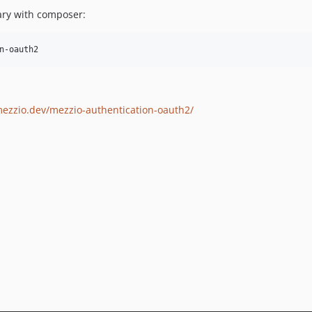
ary with composer:
n-oauth2
mezzio.dev/mezzio-authentication-oauth2/