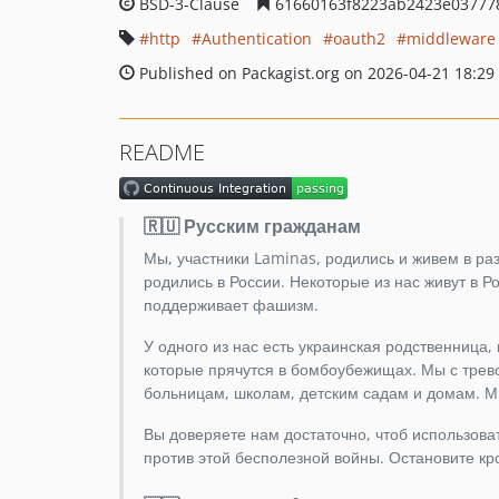
BSD-3-Clause
61660163f8223ab2423e03777
http
Authentication
oauth2
middleware
Published on Packagist.org on 2026-04-21 18:29
README
🇷🇺 Русским гражданам
Мы, участники Laminas, родились и живем в разн
родились в России. Некоторые из нас живут в 
поддерживает фашизм.
У одного из нас есть украинская родственница,
которые прячутся в бомбоубежищах. Мы с трево
больницам, школам, детским садам и домам. М
Вы доверяете нам достаточно, чтоб использов
против этой бесполезной войны. Остановите кр