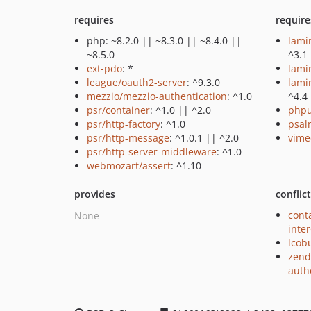
requires
require
php: ~8.2.0 || ~8.3.0 || ~8.4.0 ||
lami
~8.5.0
^3.1
ext-pdo
: *
lami
league/oauth2-server
: ^9.3.0
lami
mezzio/mezzio-authentication
: ^1.0
^4.4
psr/container
: ^1.0 || ^2.0
phpu
psr/http-factory
: ^1.0
psal
psr/http-message
: ^1.0.1 || ^2.0
vime
psr/http-server-middleware
: ^1.0
webmozart/assert
: ^1.10
provides
conflic
cont
None
inte
lcob
zend
auth