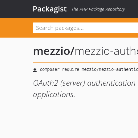
Packagist
The PHP Package Repository
mezzio
/
mezzio-auth
OAuth2 (server) authentication
applications.