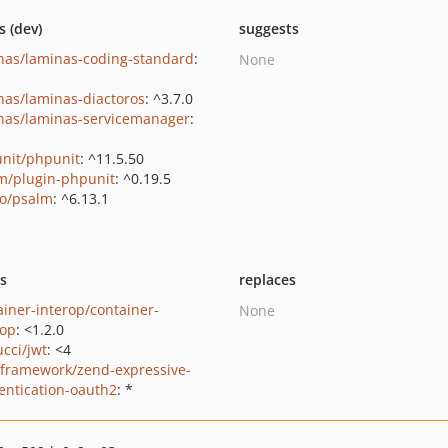
s (dev)
suggests
nas/laminas-coding-standard
:
None
nas/laminas-diactoros
: ^3.7.0
nas/laminas-servicemanager
:
nit/phpunit
: ^11.5.50
m/plugin-phpunit
: ^0.19.5
o/psalm
: ^6.13.1
ts
replaces
ainer-interop/container-
None
rop
: <1.2.0
ucci/jwt
: <4
framework/zend-expressive-
entication-oauth2
: *