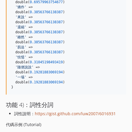
  double(
0.69579963754677
)

'
矯作
'
 =>

  double(
0.38563766138387
)

'
來說
'
 =>

  double(
0.38563766138387
)

'
退縮
'
 =>

  double(
0.38563766138387
)

'
雖然
'
 =>

  double(
0.38563766138387
)

'
肌迫
'
 =>

  double(
0.38563766138387
)

'
怯懦
'
 =>

  double(
0.31045198493419
)

'
隨便說說
'
 =>

  double(
0.19281883069194
)

'
一場
'
 =>

  double(
0.19281883069194
)

}
功能 4)：詞性分詞
詞性說明：
https://gist.github.com/luw2007/6016931
代碼示例 (Tutorial)