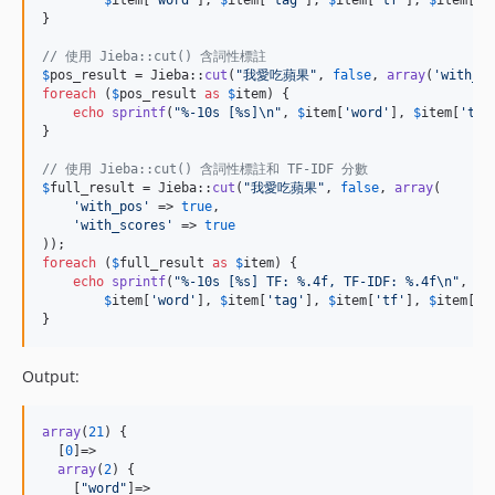
}

// 使用 Jieba::cut() 含詞性標註
$
pos_result
 = Jieba::
cut
(
"
我愛吃蘋果
"
, 
false
, 
array
(
'
with_po
foreach
 (
$
pos_result
as
$
item
) {

echo
sprintf
(
"
%-10s [%s]
\n"
, 
$
item
[
'
word
'
], 
$
item
[
'
tag
}

// 使用 Jieba::cut() 含詞性標註和 TF-IDF 分數
$
full_result
 = Jieba::
cut
(
"
我愛吃蘋果
"
, 
false
, 
array
(

'
with_pos
'
 => 
true
,

'
with_scores
'
 => 
true
foreach
 (
$
full_result
as
$
item
) {

echo
sprintf
(
"
%-10s [%s] TF: %.4f, TF-IDF: %.4f
\n"
,

$
item
[
'
word
'
], 
$
item
[
'
tag
'
], 
$
item
[
'
tf
'
], 
$
item
[
'
t
}
Output:
array
(
21
) {

  [
0
]=>

array
(
2
) {

    [
"
word
"
]=>
