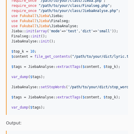
require_once
"
/path/to/your/class/Jieba.php
"
require_once
"
/path/to/your/class/Finalseg.php
"
require_once
"
/path/to/your/class/JiebaAnalyse.php
"
use
Fukuball
\
Jieba
\
Jieba
use
Fukuball
\
Jieba
\
Finalseg
use
Fukuball
\
Jieba
\
JiebaAnalyse
;

Jieba::
init
(
array
(
'
mode
'
=>
'
test
'
,
'
dict
'
=>
'
small
'
));

Finalseg::
init
();

JiebaAnalyse::
init
();

$
top_k
 = 
10
$
content
 = 
file_get_contents
(
"
/path/to/your/dict/lyric.txt
$
tags
 = JiebaAnalyse::
extractTags
(
$
content
, 
$
top_k
);

var_dump
(
$
tags
);

JiebaAnalyse::
setStopWords
(
'
/path/to/your/dict/stop_words.
$
tags
 = JiebaAnalyse::
extractTags
(
$
content
, 
$
top_k
);

var_dump
(
$
tags
);
Output: