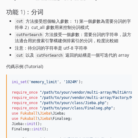
功能 1)：分词
方法接受想個輸入參數： 1) 第一個參數為需要分詞的字
cut
符串 2）cut_all 參數用來控制分詞模式
方法接受一個參數：需要分詞的字符串，該方
cutForSearch
法適合用於搜索引擎構建倒排索引的分詞，粒度比較細
注意：待分詞的字符串是 utf-8 字符串
以及
返回的結構是一個可迭代的 array
cut
cutForSearch
代碼示例 (Tutorial)
ini_set
(
'
memory_limit
'
, 
'
1024M
'
);

require_once
"
/path/to/your/vendor/multi-array/MultiArray.
require_once
"
/path/to/your/vendor/multi-array/Factory/Mul
require_once
"
/path/to/your/class/Jieba.php
"
require_once
"
/path/to/your/class/Finalseg.php
"
use
Fukuball
\
Jieba
\
Jieba
use
Fukuball
\
Jieba
\
Finalseg
;

Jieba::
init
();

Finalseg::
init
();
