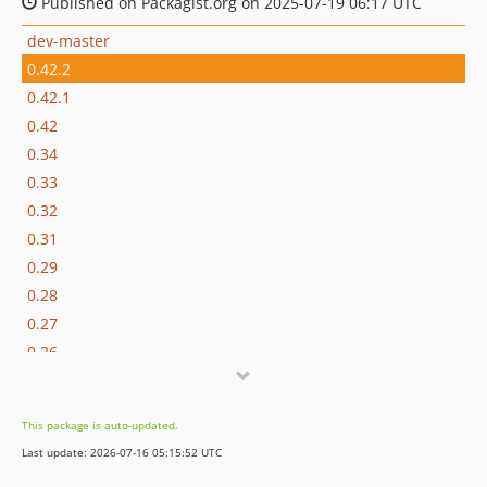
Published on Packagist.org on 2025-07-19 06:17 UTC
dev-master
0.42.2
0.42.1
0.42
0.34
0.33
0.32
0.31
0.29
0.28
0.27
0.26
0.25
0.24
This package is auto-updated.
0.22
Last update: 2026-07-16 05:15:52 UTC
0.21