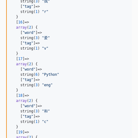
    string(
3
) 
"
我
"
    [
"
tag
"
]=>

    string(
1
) 
"
r
"
  }

  [
16
]=>

array
(
2
) {

    [
"
word
"
]=>

    string(
3
) 
"
爱
"
    [
"
tag
"
]=>

    string(
1
) 
"
v
"
  }

  [
17
]=>

array
(
2
) {

    [
"
word
"
]=>

    string(
6
) 
"
Python
"
    [
"
tag
"
]=>

    string(
3
) 
"
eng
"
  }

  [
18
]=>

array
(
2
) {

    [
"
word
"
]=>

    string(
3
) 
"
和
"
    [
"
tag
"
]=>

    string(
1
) 
"
c
"
  }

  [
19
]=>

array
(
2
) {
