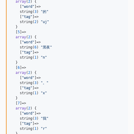
array
(
2
) {

    [
"
word
"
]=>

    string(
3
) 
"
的
"
    [
"
tag
"
]=>

    string(
2
) 
"
uj
"
  }

  [
5
]=>

array
(
2
) {

    [
"
word
"
]=>

    string(
6
) 
"
黑夜
"
    [
"
tag
"
]=>

    string(
1
) 
"
n
"
  }

  [
6
]=>

array
(
2
) {

    [
"
word
"
]=>

    string(
3
) 
"
。
"
    [
"
tag
"
]=>

    string(
1
) 
"
x
"
  }

  [
7
]=>

array
(
2
) {

    [
"
word
"
]=>

    string(
3
) 
"
我
"
    [
"
tag
"
]=>

    string(
1
) 
"
r
"
  }
