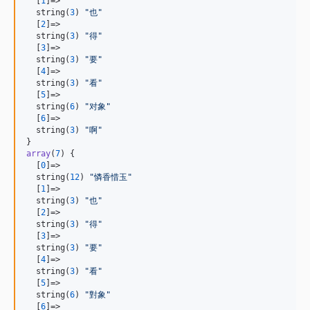
  [
1
]=>

  string(
3
) 
"
也
"
  [
2
]=>

  string(
3
) 
"
得
"
  [
3
]=>

  string(
3
) 
"
要
"
  [
4
]=>

  string(
3
) 
"
看
"
  [
5
]=>

  string(
6
) 
"
对象
"
  [
6
]=>

  string(
3
) 
"
啊
"
array
(
7
) {

  [
0
]=>

  string(
12
) 
"
憐香惜玉
"
  [
1
]=>

  string(
3
) 
"
也
"
  [
2
]=>

  string(
3
) 
"
得
"
  [
3
]=>

  string(
3
) 
"
要
"
  [
4
]=>

  string(
3
) 
"
看
"
  [
5
]=>

  string(
6
) 
"
對象
"
  [
6
]=>
