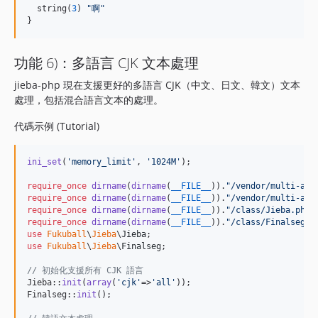
  string(
3
) 
"
啊
"
}
功能 6)：多語言 CJK 文本處理
jieba-php 現在支援更好的多語言 CJK（中文、日文、韓文）文本
處理，包括混合語言文本的處理。
代碼示例 (Tutorial)
ini_set
(
'
memory_limit
'
, 
'
1024M
'
);

require_once
dirname
(
dirname
(
__FILE__
)).
"
/vendor/multi-arr
require_once
dirname
(
dirname
(
__FILE__
)).
"
/vendor/multi-arr
require_once
dirname
(
dirname
(
__FILE__
)).
"
/class/Jieba.php
"
require_once
dirname
(
dirname
(
__FILE__
)).
"
/class/Finalseg.p
use
Fukuball
\
Jieba
\
Jieba
use
Fukuball
\
Jieba
\
Finalseg
;

// 初始化支援所有 CJK 語言
Jieba::
init
(
array
(
'
cjk
'
=>
'
all
'
));

Finalseg::
init
();
