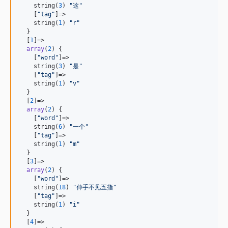
    string(
3
) 
"
这
"
    [
"
tag
"
]=>

    string(
1
) 
"
r
"
  }

  [
1
]=>

array
(
2
) {

    [
"
word
"
]=>

    string(
3
) 
"
是
"
    [
"
tag
"
]=>

    string(
1
) 
"
v
"
  }

  [
2
]=>

array
(
2
) {

    [
"
word
"
]=>

    string(
6
) 
"
一个
"
    [
"
tag
"
]=>

    string(
1
) 
"
m
"
  }

  [
3
]=>

array
(
2
) {

    [
"
word
"
]=>

    string(
18
) 
"
伸手不见五指
"
    [
"
tag
"
]=>

    string(
1
) 
"
i
"
  }

  [
4
]=>
