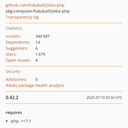
github.com/fukuball/jieba-php
pkg:composer/fukuball/jieba-php
Transparency log
Statistics
Installs
:
340 587
Dependents
:
14
Suggesters
:
6
Stars
:
1 379
Open Issues
:
4
Security
Advisories
:
0
Aikido package health analysis
0.42.2
2025-07-19 05:50 UTC
requires
php: >=7.1