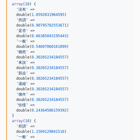
array
(
10
) {

'
沒有
'
 =>

  double(
1.0592831964595
)

'
所謂
'
 =>

  double(
0.90795702553671
)

'
是否
'
 =>

  double(
0.66385043195443
)

'
一般
'
 =>

  double(
0.54607060161899
)

'
雖然
'
 =>

  double(
0.30265234184557
)

'
來說
'
 =>

  double(
0.30265234184557
)

'
肌迫
'
 =>

  double(
0.30265234184557
)

'
退縮
'
 =>

  double(
0.30265234184557
)

'
矯作
'
 =>

  double(
0.30265234184557
)

'
怯懦
'
 =>

  double(
0.24364586159392
)

array
(
10
) {

'
所謂
'
 =>

  double(
1.1569129841516
)

'
一般
'
 =>
