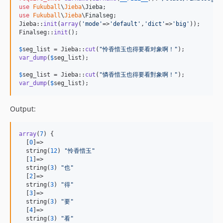
use
Fukuball
\
Jieba
\
Jieba
use
Fukuball
\
Jieba
\
Finalseg
;

Jieba::
init
(
array
(
'
mode
'
=>
'
default
'
,
'
dict
'
=>
'
big
'
));

Finalseg::
init
();

$
seg_list
 = Jieba::
cut
(
"
怜香惜玉也得要看对象啊！
"
var_dump
(
$
seg_list
);

$
seg_list
 = Jieba::
cut
(
"
憐香惜玉也得要看對象啊！
"
var_dump
(
$
seg_list
);
Output:
array
(
7
) {

  [
0
]=>

  string(
12
) 
"
怜香惜玉
"
  [
1
]=>

  string(
3
) 
"
也
"
  [
2
]=>

  string(
3
) 
"
得
"
  [
3
]=>

  string(
3
) 
"
要
"
  [
4
]=>

  string(
3
) 
"
看
"