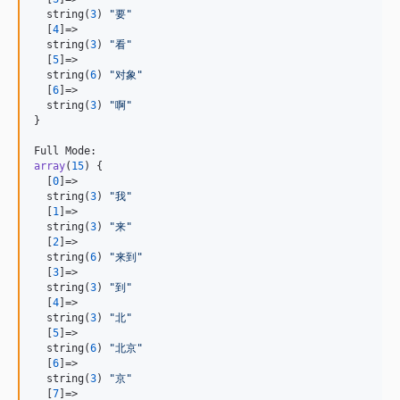
  string(
3
) 
"
要
"
  [
4
]=>

  string(
3
) 
"
看
"
  [
5
]=>

  string(
6
) 
"
对象
"
  [
6
]=>

  string(
3
) 
"
啊
"
}

array
(
15
) {

  [
0
]=>

  string(
3
) 
"
我
"
  [
1
]=>

  string(
3
) 
"
来
"
  [
2
]=>

  string(
6
) 
"
来到
"
  [
3
]=>

  string(
3
) 
"
到
"
  [
4
]=>

  string(
3
) 
"
北
"
  [
5
]=>

  string(
6
) 
"
北京
"
  [
6
]=>

  string(
3
) 
"
京
"
  [
7
]=>
