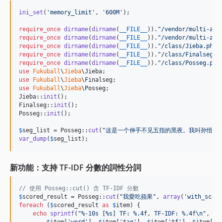
ini_set
(
'
memory_limit
'
, 
'
600M
'
);

require_once
dirname
(
dirname
(
__FILE__
)).
"
/vendor/multi-arr
require_once
dirname
(
dirname
(
__FILE__
)).
"
/vendor/multi-arr
require_once
dirname
(
dirname
(
__FILE__
)).
"
/class/Jieba.php
"
require_once
dirname
(
dirname
(
__FILE__
)).
"
/class/Finalseg.p
require_once
dirname
(
dirname
(
__FILE__
)).
"
/class/Posseg.php
use
Fukuball
\
Jieba
\
Jieba
use
Fukuball
\
Jieba
\
Finalseg
use
Fukuball
\
Jieba
\
Posseg
;

Jieba::
init
();

Finalseg::
init
();

Posseg::
init
();

$
seg_list
 = Posseg::
cut
(
"
这是一个伸手不见五指的黑夜。我叫孙悟空，我
var_dump
(
$
seg_list
);
新功能：支持 TF-IDF 分數的詞性分詞
// 使用 Posseg::cut() 含 TF-IDF 分數
$
scored_result
 = Posseg::
cut
(
"
我愛吃蘋果
"
, 
array
(
'
with_score
foreach
 (
$
scored_result
as
$
item
) {

echo
sprintf
(
"
%-10s [%s] TF: %.4f, TF-IDF: %.4f
\n"
,

$
item
[
'
word
'
], 
$
item
[
'
tag
'
], 
$
item
[
'
tf
'
], 
$
item
[
'
t