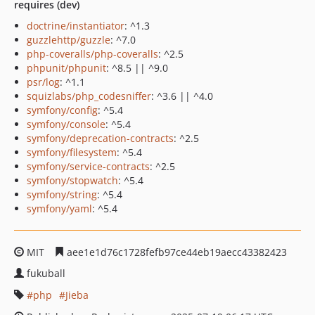
requires (dev)
doctrine/instantiator
: ^1.3
guzzlehttp/guzzle
: ^7.0
php-coveralls/php-coveralls
: ^2.5
phpunit/phpunit
: ^8.5 || ^9.0
psr/log
: ^1.1
squizlabs/php_codesniffer
: ^3.6 || ^4.0
symfony/config
: ^5.4
symfony/console
: ^5.4
symfony/deprecation-contracts
: ^2.5
symfony/filesystem
: ^5.4
symfony/service-contracts
: ^2.5
symfony/stopwatch
: ^5.4
symfony/string
: ^5.4
symfony/yaml
: ^5.4
MIT
aee1e1d76c1728fefb97ce44eb19aecc43382423
fukuball
php
Jieba