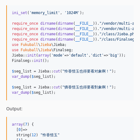
ini_set
(
'
memory_limit
'
, 
'
1024M
'
);

require_once
dirname
(
dirname
(
__FILE__
)).
"
/vendor/multi-arr
require_once
dirname
(
dirname
(
__FILE__
)).
"
/vendor/multi-arr
require_once
dirname
(
dirname
(
__FILE__
)).
"
/class/Jieba.php
"
require_once
dirname
(
dirname
(
__FILE__
)).
"
/class/Finalseg.p
use
Fukuball
\
Jieba
\
Jieba
use
Fukuball
\
Jieba
\
Finalseg
;

Jieba::
init
(
array
(
'
mode
'
=>
'
default
'
,
'
dict
'
=>
'
big
'
));

Finalseg::
init
();

$
seg_list
 = Jieba::
cut
(
"
怜香惜玉也得要看对象啊！
"
var_dump
(
$
seg_list
);

$
seg_list
 = Jieba::
cut
(
"
憐香惜玉也得要看對象啊！
"
var_dump
(
$
seg_list
);
Output:
array
(
7
) {

  [
0
]=>

  string(
12
) 
"
怜香惜玉
"