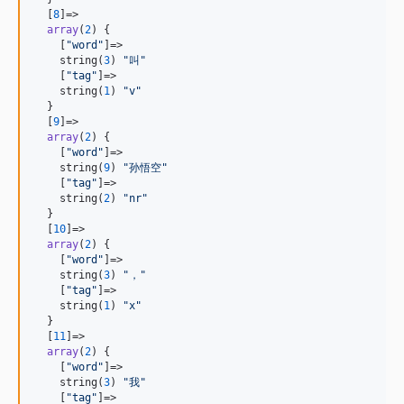
  [
8
]=>

array
(
2
) {

    [
"
word
"
]=>

    string(
3
) 
"
叫
"
    [
"
tag
"
]=>

    string(
1
) 
"
v
"
  }

  [
9
]=>

array
(
2
) {

    [
"
word
"
]=>

    string(
9
) 
"
孙悟空
"
    [
"
tag
"
]=>

    string(
2
) 
"
nr
"
  }

  [
10
]=>

array
(
2
) {

    [
"
word
"
]=>

    string(
3
) 
"
，
"
    [
"
tag
"
]=>

    string(
1
) 
"
x
"
  }

  [
11
]=>

array
(
2
) {

    [
"
word
"
]=>

    string(
3
) 
"
我
"
    [
"
tag
"
]=>
