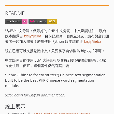
0.20
0.19
README
0.18
0.17
0.16
"結巴"中文分詞：做最好的 PHP 中文分詞、中文斷詞組件，原始
dev-claude/issue-99-20251020-0821
版本翻譯自
fxsjy/jieba
，目前已經為一個獨立分支，請有興趣的開
dev-claude/issue-99-20251020-0832
發者一起加入開發！若想使用 Python 版本請前往
fxsjy/jieba
dev-restrict-claude-to-fukuball
現在已經可以支援繁體中文！只要將字典切換為 big 模式即可！
dev-add-claude-github-actions-1760948307927
中文斷詞目前使用 LLM 大語言模型會得到更好的斷詞結果，但如
dev-claude/issue-48-20250718-1807
果要快速、便宜，這個套件仍然有其用處。
dev-claude/issue-53-20250718-1345
dev-claude/issue-47-20250718-1037
"Jieba" (Chinese for "to stutter") Chinese text segmentation:
built to be the best PHP Chinese word segmentation
dev-claude/issue-61-20250718-1005
module.
Scroll down for English documentation.
線上展示