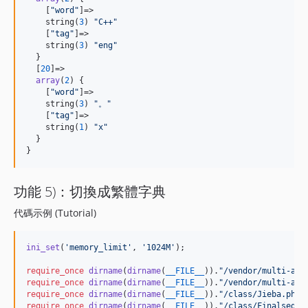
    [
"
word
"
]=>

    string(
3
) 
"
C++
"
    [
"
tag
"
]=>

    string(
3
) 
"
eng
"
  }

  [
20
]=>

array
(
2
) {

    [
"
word
"
]=>

    string(
3
) 
"
。
"
    [
"
tag
"
]=>

    string(
1
) 
"
x
"
  }

}
功能 5)：切換成繁體字典
代碼示例 (Tutorial)
ini_set
(
'
memory_limit
'
, 
'
1024M
'
);

require_once
dirname
(
dirname
(
__FILE__
)).
"
/vendor/multi-arr
require_once
dirname
(
dirname
(
__FILE__
)).
"
/vendor/multi-arr
require_once
dirname
(
dirname
(
__FILE__
)).
"
/class/Jieba.php
"
require_once
dirname
(
dirname
(
__FILE__
)).
"
/class/Finalseg.p