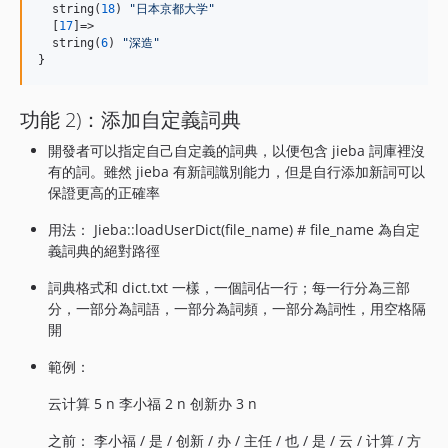
  string(
18
) 
"
日本京都大学
"
  [
17
]=>

  string(
6
) 
"
深造
"
}
功能 2)：添加自定義詞典
開發者可以指定自己自定義的詞典，以便包含 jieba 詞庫裡沒
有的詞。雖然 jieba 有新詞識別能力，但是自行添加新詞可以
保證更高的正確率
用法： Jieba::loadUserDict(file_name) # file_name 為自定
義詞典的絕對路徑
詞典格式和 dict.txt 一樣，一個詞佔一行；每一行分為三部
分，一部分為詞語，一部分為詞頻，一部分為詞性，用空格隔
開
範例：
云计算 5 n 李小福 2 n 创新办 3 n
之前： 李小福 / 是 / 创新 / 办 / 主任 / 也 / 是 / 云 / 计算 / 方