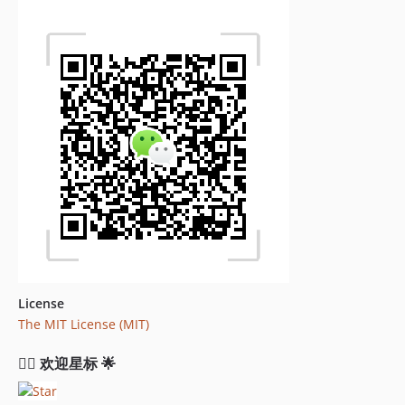
License
The MIT License (MIT)
🧚‍♀️ 欢迎星标 🌟