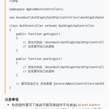
<?php

namespace App\Admin\Controllers;

use Asundust\AuthCaptcha\Http\Controllers\AuthCaptchaContro
class AuthController extends AuthCaptchaController

{

    public function getLogin()

    {

        // 原先代码在 \Asundust\AuthCaptcha\Http\Controllers\
        // 这里重写自己的逻辑

    }

    public function postLogin()

    {

        // 原先代码在 \Asundust\AuthCaptcha\Http\Controllers\
        // 这里重写自己的逻辑

    }

    // 重写其他方法 具体查看 Encore\Admin\Controllers\AuthContr
注意事项
有些插件重写了路由可能导致插件不生效如
Laravel-Admin