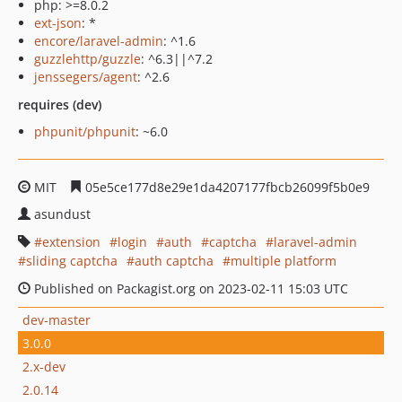
php: >=8.0.2
ext-json
: *
encore/laravel-admin
: ^1.6
guzzlehttp/guzzle
: ^6.3||^7.2
jenssegers/agent
: ^2.6
requires (dev)
phpunit/phpunit
: ~6.0
MIT
05e5ce177d8e29e1da4207177fbcb26099f5b0e9
asundust
extension
login
auth
captcha
laravel-admin
sliding captcha
auth captcha
multiple platform
Published on Packagist.org on 2023-02-11 15:03 UTC
dev-master
3.0.0
2.x-dev
2.0.14