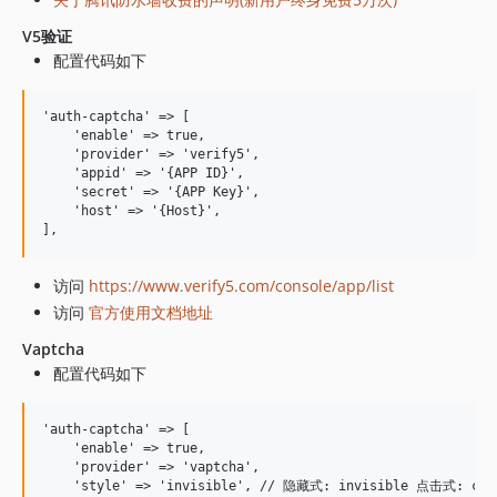
V5验证
配置代码如下
'auth-captcha' => [

    'enable' => true,

    'provider' => 'verify5',

    'appid' => '{APP ID}',

    'secret' => '{APP Key}',

    'host' => '{Host}',

访问
https://www.verify5.com/console/app/list
访问
官方使用文档地址
Vaptcha
配置代码如下
'auth-captcha' => [

    'enable' => true,

    'provider' => 'vaptcha',

    'style' => 'invisible', // 隐藏式: invisible 点击式: c