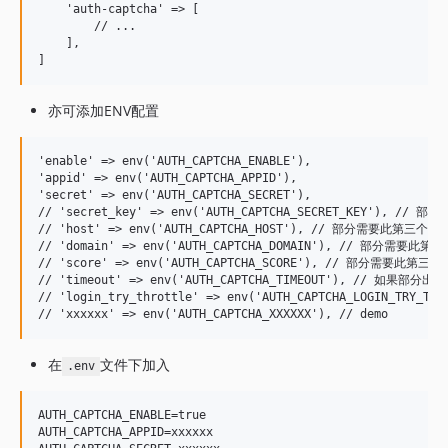
    'auth-captcha' => [

        // ...

    ],

亦可添加ENV配置
'enable' => env('AUTH_CAPTCHA_ENABLE'),

'appid' => env('AUTH_CAPTCHA_APPID'),

'secret' => env('AUTH_CAPTCHA_SECRET'),

// 'secret_key' => env('AUTH_CAPTCHA_SECRET_KEY'), /
// 'host' => env('AUTH_CAPTCHA_HOST'), // 部分需要此第三个参
// 'domain' => env('AUTH_CAPTCHA_DOMAIN'), // 部分需要此
// 'score' => env('AUTH_CAPTCHA_SCORE'), // 部分需要此第三
// 'timeout' => env('AUTH_CAPTCHA_TIMEOUT'), // 如果
// 'login_try_throttle' => env('AUTH_CAPTCHA_LOGIN_
在
文件下加入
.env
AUTH_CAPTCHA_ENABLE=true

AUTH_CAPTCHA_APPID=xxxxxx
