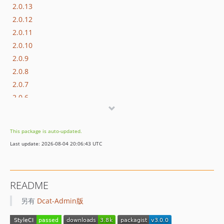
2.0.13
2.0.12
2.0.11
2.0.10
2.0.9
2.0.8
2.0.7
2.0.6
2.0.5
2.0.4
This package is auto-updated.
2.0.3
Last update: 2026-08-04 20:06:43 UTC
2.0.2
2.0.1
2.0.0
README
1.x-dev
另有
Dcat-Admin版
1.0.3
1.0.2