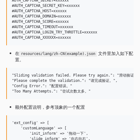
AUTH_CAPTCHA_SECRET=xxxxxx

#AUTH_CAPTCHA_SECRET_KEY=xxxxxx

#AUTH_CAPTCHA_HOST=xxxxxx

#AUTH_CAPTCHA_DOMAIN=xxxxxx

#AUTH_CAPTCHA_SCORE=xxxxxx

#AUTH_CAPTCHA_TIMEOUT=xxxxxx

#AUTH_CAPTCHA_LOGIN_TRY_THROTTLE=xxxxxx

在
文件里加入如下配
resources/lang/zh-CN(example).json
置。
"Sliding validation failed. Please try again.": "滑动验
"Please complete the validation.": "请完成验证。",

"Config Error.": "配置错误。"

额外配置说明，参考顶象的一个配置
'ext_config' => [

    'customLanguage' => [

        'init_inform' => '拖动一下',

        'slide_inform' => '向右向右',
