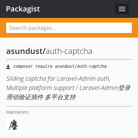
Packagist
Toggle
navigat
asundust
/
auth-captcha
Sliding captcha for Laravel-Admin auth,
Multiple platform support / Laravel-Admin登录
滑动验证插件 多平台支持
Maintainers