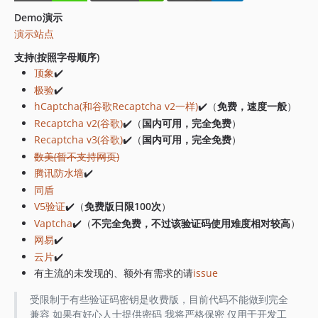
1.0.1
Demo演示
1.0.0
演示站点
支持(按照字母顺序)
顶象
✔️
极验
✔️
hCaptcha(和谷歌Recaptcha v2一样)
✔️（
免费，速度一般
）
Recaptcha v2(谷歌)
✔️（
国内可用，完全免费
）
Recaptcha v3(谷歌)
✔️（
国内可用，完全免费
）
数美(暂不支持网页)
腾讯防水墙
✔️
同盾
V5验证
✔️（
免费版日限100次
）
Vaptcha
✔️（
不完全免费，不过该验证码使用难度相对较高
）
网易
✔️
云片
✔️
有主流的未发现的、额外有需求的请
issue
受限制于有些验证码密钥是收费版，目前代码不能做到完全
兼容 如果有好心人士提供密码 我将严格保密 仅用于开发工