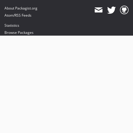
About Packagist.org
Atom/RSS Feeds
Statistics
Browse Packages
API
Mirrors
Status
Dashboard
provides maintenance and hosting
provides bandwidth and CDN
provides malware detection
Sponsor Packagist & Composer