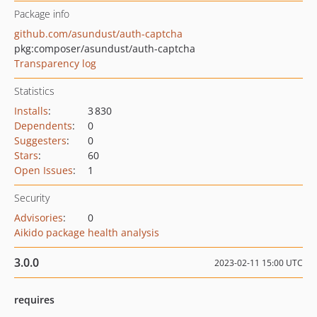
Package info
github.com/asundust/auth-captcha
pkg:composer/asundust/auth-captcha
Transparency log
Statistics
Installs
:
3 830
Dependents
:
0
Suggesters
:
0
Stars
:
60
Open Issues
:
1
Security
Advisories
:
0
Aikido package health analysis
3.0.0
2023-02-11 15:00 UTC
requires