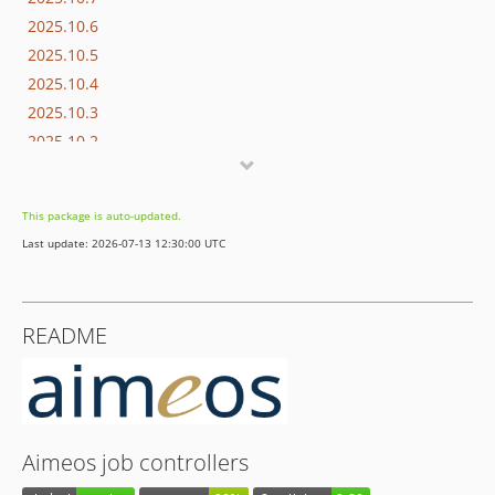
2025.10.6
2025.10.5
2025.10.4
2025.10.3
2025.10.2
2025.10.1
2025.07.x-dev
This package is auto-updated.
2025.07.1
Last update: 2026-07-13 12:30:00 UTC
2025.04.x-dev
2025.04.3
2025.04.2
README
2025.04.1
2024.10.x-dev
2024.10.10
2024.10.9
2024.10.8
Aimeos job controllers
2024.10.7