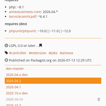
php: ~8.1
aimeos/aimeos-core
: 2026.04.*
tecnickcom/tcpdf
: ^6.4.1
requires (dev)
phpunit/phpunit
: ~10.0||~11.0||~12.0
LGPL-3.0-or-later
45c838a4ac55437e0fb6ea678317d1918
controller
extension
jobs
aimeos
Published on Packagist.org on 2026-07-13 12:29 UTC
dev-master
2026.04.x-dev
2026.04.2
2026.04.1
2025.10.x-dev
2025.10.10
2025.10.7