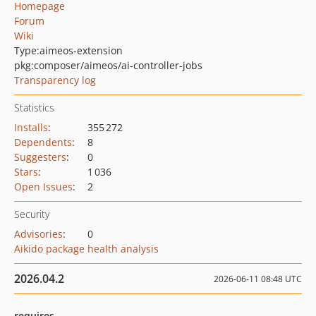
Homepage
Forum
Wiki
Type:
aimeos-extension
pkg:composer/aimeos/ai-controller-jobs
Transparency log
Statistics
Installs
:
355 272
Dependents
:
8
Suggesters
:
0
Stars
:
1 036
Open Issues
:
2
Security
Advisories
:
0
Aikido package health analysis
2026.04.2
2026-06-11 08:48 UTC
requires