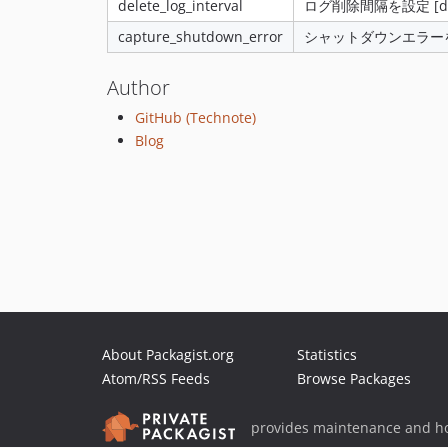
delete_log_interval
ログ削除間隔を設定 [defa
capture_shutdown_error
シャットダウンエラー
Author
GitHub (Technote)
Blog
About Packagist.org
Statistics
Atom/RSS Feeds
Browse Packages
provides maintenance and ho