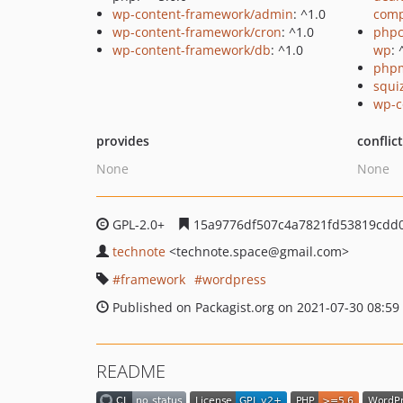
wp-content-framework/admin
: ^1.0
comp
wp-content-framework/cron
: ^1.0
phpc
wp-content-framework/db
: ^1.0
wp
: 
php
squi
wp-c
provides
conflic
None
None
GPL-2.0+
15a9776df507c4a7821fd53819cdd
technote
<technote.space
@gmail.com>
framework
wordpress
Published on Packagist.org on 2021-07-30 08:59
README