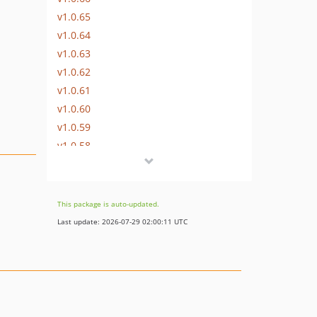
v1.0.65
v1.0.64
v1.0.63
v1.0.62
v1.0.61
v1.0.60
v1.0.59
v1.0.58
v1.0.57
v1.0.56
v1.0.55
This package is auto-updated.
v1.0.54
Last update: 2026-07-29 02:00:11 UTC
v1.0.53
v1.0.52
v1.0.51
v1.0.50
v1.0.49