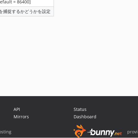
ult = 86400]
を捕捉するかどうかを設定
API
Status
Mirrors
Dashboard
sting
prov