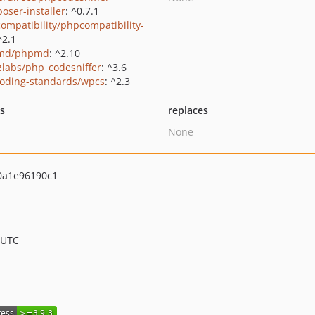
oser-installer
: ^0.7.1
ompatibility/phpcompatibility-
^2.1
md/phpmd
: ^2.10
zlabs/php_codesniffer
: ^3.6
oding-standards/wpcs
: ^2.3
ts
replaces
None
0a1e96190c1
 UTC