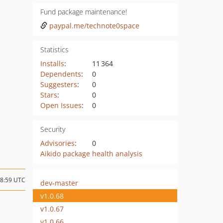
Fund package maintenance!
paypal.me/technote0space
Statistics
Installs
:
11 364
Dependents
:
0
Suggesters
:
0
Stars
:
0
Open Issues
:
0
Security
Advisories
:
0
Aikido package health analysis
08:59 UTC
dev-master
v1.0.68
v1.0.67
v1.0.66