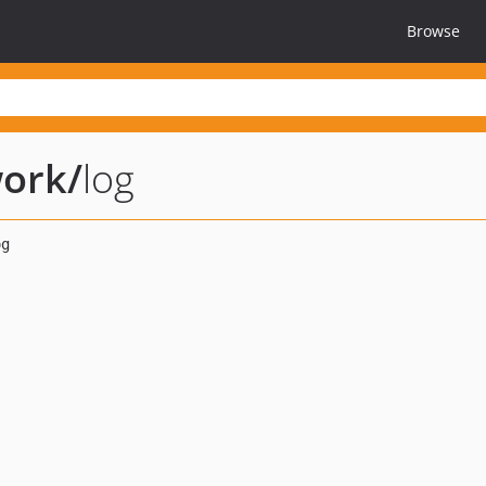
Browse
work
/
log