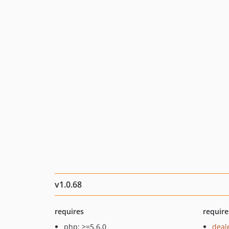
v1.0.68
requires
require
php: >=5.6.0
deal