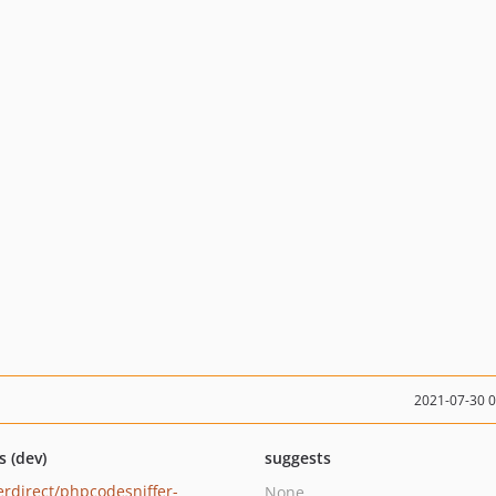
2021-07-30 
s (dev)
suggests
erdirect/phpcodesniffer-
None