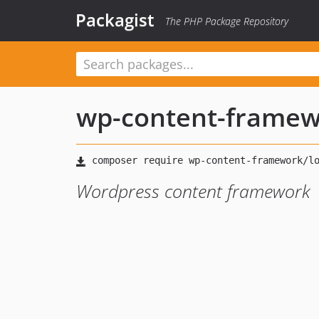
Packagist
The PHP Package Repository
wp-content-frame
Wordpress content framework