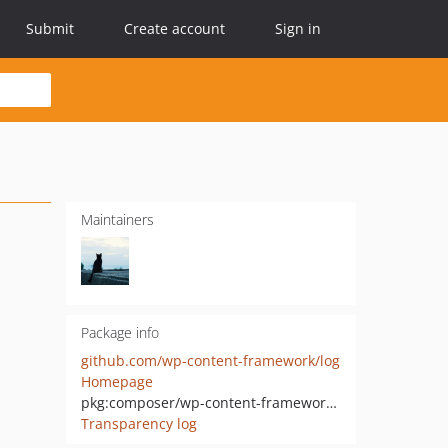
Submit
Create account
Sign in
Maintainers
Package info
github.com/wp-content-framework/log
Homepage
pkg:composer/wp-content-framework/log
Transparency log