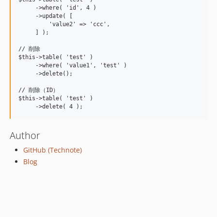
     ->where( 'id', 4 )

     ->update( [

         'value2' => 'ccc',

     ] );

// 削除

$this->table( 'test' )

     ->where( 'value1', 'test' )

     ->delete();

// 削除（ID）

$this->table( 'test' )

Author
GitHub (Technote)
Blog