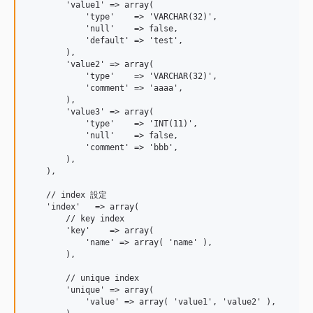
        'value1' => array(

            'type'    => 'VARCHAR(32)',

            'null'    => false,

            'default' => 'test',

        ),

        'value2' => array(

            'type'    => 'VARCHAR(32)',

            'comment' => 'aaaa',

        ),

        'value3' => array(

            'type'    => 'INT(11)',

            'null'    => false,

            'comment' => 'bbb',

        ),

    ),

    // index 設定

    'index'   => array(

        // key index

        'key'    => array(

            'name' => array( 'name' ),

        ),

        // unique index

        'unique' => array(

            'value' => array( 'value1', 'value2' ),
