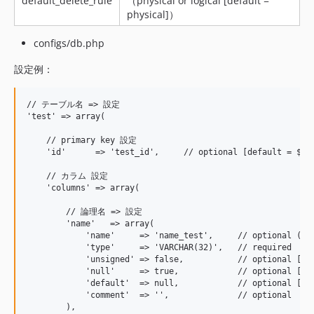
default_delete_rule
（physical or logical [default =
physical]）
v0.0.16
v0.0.15
configs/db.php
v0.0.14
設定例：
v0.0.13
v0.0.12
v0.0.11
// テーブル名 => 設定

'test' => array(

v0.0.10
    // primary key 設定

v0.0.9
    'id'      => 'test_id',     // optional [default = $tab
v0.0.8
    // カラム 設定

v0.0.7
    'columns' => array(

v0.0.6
        // 論理名 => 設定

v0.0.5
        'name'   => array(

v0.0.4
            'name'     => 'name_test',     // optional (物
            'type'     => 'VARCHAR(32)',   // required

v0.0.3
            'unsigned' => false,           // optional [def
v0.0.2
            'null'     => true,            // optional [def
            'default'  => null,            // optional [def
v0.0.1
            'comment'  => '',              // optional

dev-release/next-v1.0.27
        ),
