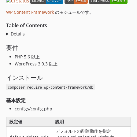
v1.0.9
v1.0.8
WP Content Framework
のモジュールです。
v1.0.7
v1.0.6
Table of Contents
v1.0.5
Details
v1.0.4
要件
v1.0.3
v1.0.2
PHP 5.6 以上
WordPress 3.9.3 以上
v1.0.1
v1.0.0
インストール
v0.0.24
v0.0.23
composer require wp-content-framework/db
v0.0.22
基本設定
v0.0.21
configs/config.php
v0.0.20
v0.0.19
設定値
説明
v0.0.18
デフォルトの削除動作を指定
v0.0.17