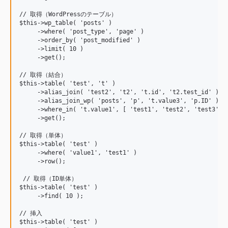
// 取得（WordPressのテーブル）

$this->wp_table( 'posts' )

     ->where( 'post_type', 'page' )

     ->order_by( 'post_modified' )

     ->limit( 10 )

     ->get();

// 取得（結合）

$this->table( 'test', 't' )

     ->alias_join( 'test2', 't2', 't.id', 't2.test_id' )

     ->alias_join_wp( 'posts', 'p', 't.value3', 'p.ID' )

     ->where_in( 't.value1', [ 'test1', 'test2', 'test3' ] 
     ->get();

// 取得（単体）

$this->table( 'test' )

     ->where( 'value1', 'test1' )

     ->row();

 // 取得（ID単体）

$this->table( 'test' )

     ->find( 10 );

// 挿入

$this->table( 'test' )
