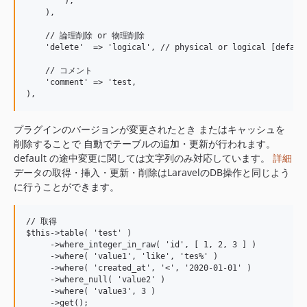
        ),

    ),

    // 論理削除 or 物理削除

    'delete'  => 'logical', // physical or logical [default
    // コメント

    'comment' => 'test,

プラグインのバージョンが変更されたとき またはキャッシュを
削除することで 自動でテーブルの追加・更新が行われます。
default の途中変更に関しては文字列のみ対応しています。
詳細
データの取得・挿入・更新・削除はLaravelのDB操作と同じよう
に行うことができます。
// 取得

$this->table( 'test' )

     ->where_integer_in_raw( 'id', [ 1, 2, 3 ] )

     ->where( 'value1', 'like', 'tes%' )

     ->where( 'created_at', '<', '2020-01-01' )

     ->where_null( 'value2' )

     ->where( 'value3', 3 )

     ->get();
