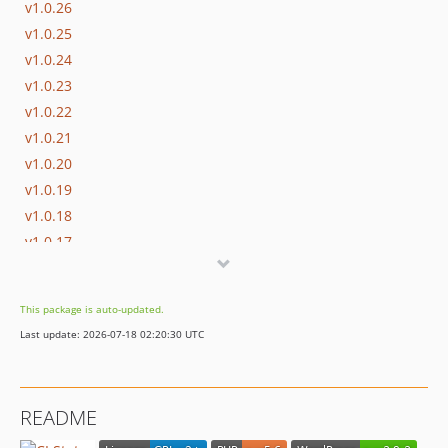
v1.0.26
v1.0.25
v1.0.24
v1.0.23
v1.0.22
v1.0.21
v1.0.20
v1.0.19
v1.0.18
v1.0.17
v1.0.16
v1.0.15
This package is auto-updated.
v1.0.14
Last update: 2026-07-18 02:20:30 UTC
v1.0.13
v1.0.12
v1.0.11
README
v1.0.10