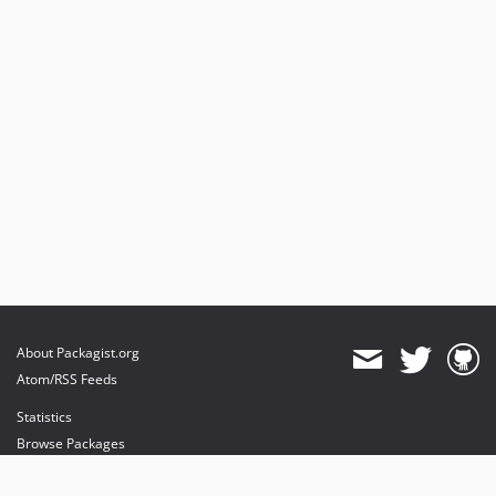
About Packagist.org
Atom/RSS Feeds
Statistics
Browse Packages
API