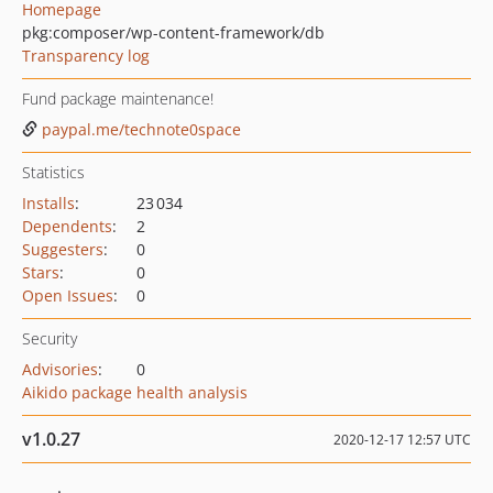
Homepage
pkg:composer/wp-content-framework/db
Transparency log
Fund package maintenance!
paypal.me/technote0space
Statistics
Installs
:
23 034
Dependents
:
2
Suggesters
:
0
Stars
:
0
Open Issues
:
0
Security
Advisories
:
0
Aikido package health analysis
v1.0.27
2020-12-17 12:57 UTC