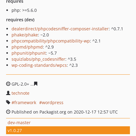
requires
php: >=5.6.0
requires (dev)
dealerdirect/phpcodesniffer-composer-installer
: ^0.7.1
phake/phake
: ~2.0
phpcompatibility/phpcompatibility-wp
: ^2.1
phpmd/phpmd
: ^2.9
phpunit/phpunit
: ~5.7
squizlabs/php_codesniffer
: ^3.5
wp-coding-standards/wpcs
: ^2.3
GPL-2.0+
d6cbd65a6b876659d732022b48a15347ad6463d
technote
framework
wordpress
Published on Packagist.org on 2020-12-17 12:57 UTC
dev-master
v1.0.27