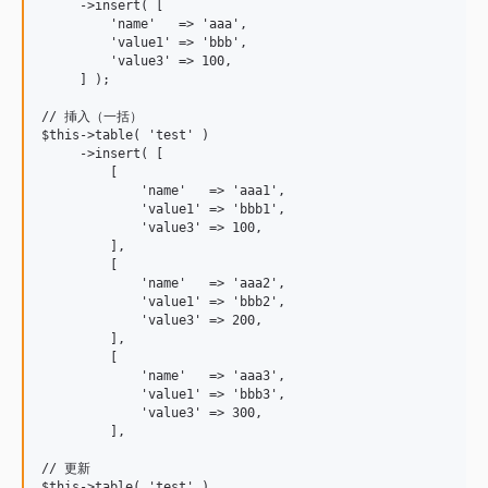
     ->insert( [

         'name'   => 'aaa',

         'value1' => 'bbb',

         'value3' => 100,

     ] );

// 挿入（一括）

$this->table( 'test' )

     ->insert( [

         [

             'name'   => 'aaa1',

             'value1' => 'bbb1',

             'value3' => 100,

         ],

         [

             'name'   => 'aaa2',

             'value1' => 'bbb2',

             'value3' => 200,

         ],

         [

             'name'   => 'aaa3',

             'value1' => 'bbb3',

             'value3' => 300,

         ],

// 更新

$this->table( 'test' )
