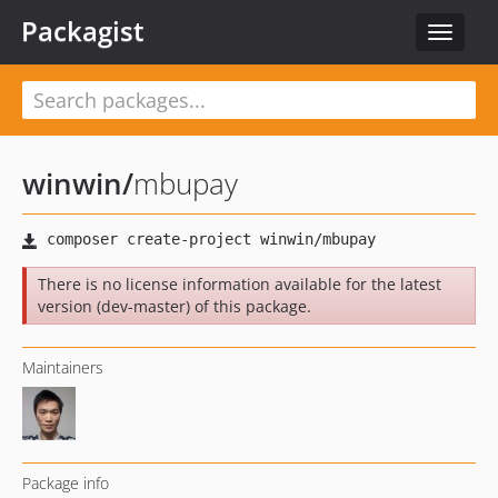
Packagist
Toggle
navigat
winwin
/
mbupay
There is no license information available for the latest
version (dev-master) of this package.
Maintainers
Package info