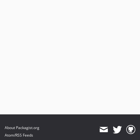
About Packagist.org
Atom/RSS Feeds