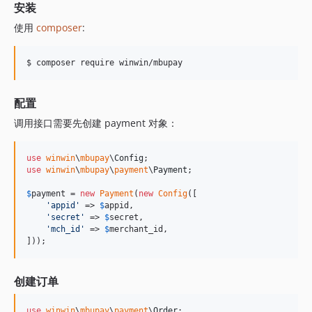
安装
使用
composer
:
$ composer require winwin/mbupay
配置
调用接口需要先创建 payment 对象：
use
winwin
\
mbupay
\
Config
use
winwin
\
mbupay
\
payment
\
Payment
;

$
payment
 = 
new
Payment
(
new
Config
([

'
appid
'
 => 
$
appid
,

'
secret
'
 => 
$
secret
,

'
mch_id
'
 => 
$
merchant_id
,

]));
创建订单
use
winwin
\
mbupay
\
payment
\
Order
;
