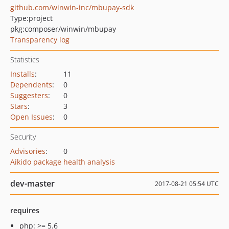
github.com/winwin-inc/mbupay-sdk
Type:
project
pkg:composer/winwin/mbupay
Transparency log
Statistics
Installs
:
11
Dependents
:
0
Suggesters
:
0
Stars
:
3
Open Issues
:
0
Security
Advisories
:
0
Aikido package health analysis
dev-master
2017-08-21 05:54 UTC
requires
php: >= 5.6