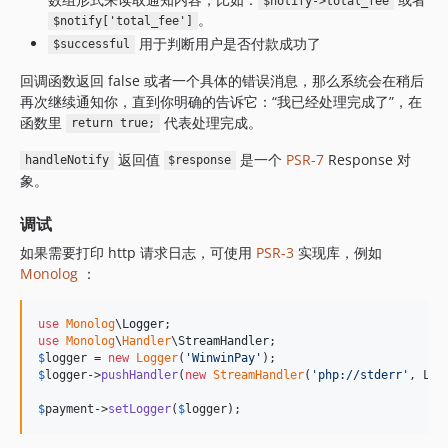
$notify->total_fee
。
$notify['total_fee']
用于判断用户是否付款成功了
$successful
回调函数返回 false 或者一个具体的错误消息，那么系统会在稍后
再次继续通知你，直到你明确的告诉它：“我已经处理完成了”，在
函数里
代表处理完成。
return true;
返回值
是一个
PSR-7
Response 对
handleNotify
$response
象。
调试
如果需要打印 http 请求日志，可使用
PSR-3
实现库，例如
Monolog
：
use
Monolog
\
Logger
use
Monolog
\
Handler
\
StreamHandler
$
logger
 = 
new
Logger
(
'
WinwinPay
'
$
logger
->
pushHandler
(
new
StreamHandler
(
'
php://stderr
'
, Log
$
payment
->
setLogger
(
$
logger
);