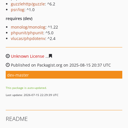
guzzlehttp/guzzle
: ^6.2
psr/log
: ^1.0
requires (dev)
monolog/monolog
: ^1.22
phpunit/phpunit
: ^5.0
vlucas/phpdotenv
: ^2.4
Unknown License
25a8c5133cd9a882cf2a0f95adb420e6c
Published on Packagist.org on 2025-08-15 20:37 UTC
dev-master
This package is auto-updated.
Last update: 2026-07-15 22:29:39 UTC
README