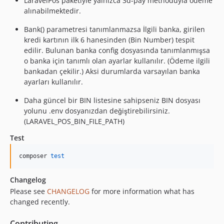
LaravelPos paketiyle yalnızca 3d-pay methoduyla ödeme
alınabilmektedir.
Bank() parametresi tanımlanmazsa İlgili banka, girilen
kredi kartının ilk 6 hanesinden (Bin Number) tespit
edilir. Bulunan banka config dosyasında tanımlanmışsa
o banka için tanımlı olan ayarlar kullanılır. (Ödeme ilgili
bankadan çekilir.) Aksi durumlarda varsayılan banka
ayarları kullanılır.
Daha güncel bir BIN listesine sahipseniz BIN dosyası
yolunu .env dosyanızdan değiştirebilirsiniz.
(LARAVEL_POS_BIN_FILE_PATH)
Test
composer 
test
Changelog
Please see
CHANGELOG
for more information what has
changed recently.
Contributing