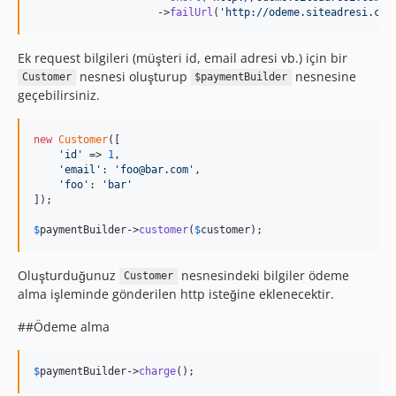
                    ->
failUrl
(
'
http://odeme.siteadresi.com
Ek request bilgileri (müşteri id, email adresi vb.) için bir
nesnesi oluşturup
nesnesine
Customer
$paymentBuilder
geçebilirsiniz.
new
Customer
([

'
id
'
 => 
1
,

'
email
'
: 
'
foo@bar.com
'
,

'
foo
'
: 
'
bar
'
]);

$
paymentBuilder
->
customer
(
$
customer
);
Oluşturduğunuz
nesnesindeki bilgiler ödeme
Customer
alma işleminde gönderilen http isteğine eklenecektir.
##Ödeme alma
$
paymentBuilder
->
charge
();