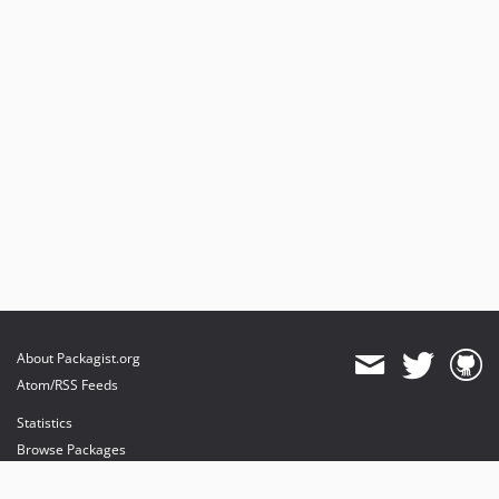
About Packagist.org
Atom/RSS Feeds
Statistics
Browse Packages
API