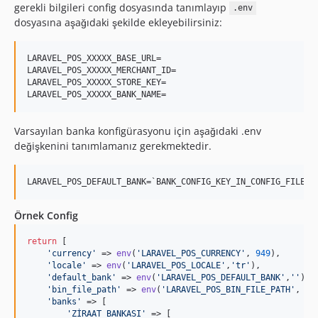
gerekli bilgileri config dosyasında tanımlayıp
.env
dosyasına aşağıdaki şekilde ekleyebilirsiniz:
LARAVEL_POS_XXXXX_BASE_URL=

LARAVEL_POS_XXXXX_MERCHANT_ID=

LARAVEL_POS_XXXXX_STORE_KEY=

Varsayılan banka konfigürasyonu için aşağıdaki .env
değişkenini tanımlamanız gerekmektedir.
Örnek Config
return
 [

'
currency
'
 => 
env
(
'
LARAVEL_POS_CURRENCY
'
, 
949
),

'
locale
'
 => 
env
(
'
LARAVEL_POS_LOCALE
'
,
'
tr
'
),

'
default_bank
'
 => 
env
(
'
LARAVEL_POS_DEFAULT_BANK
'
,
''
),
/
'
bin_file_path
'
 => 
env
(
'
LARAVEL_POS_BIN_FILE_PATH
'
, 
'
r
'
banks
'
 => [

'
ZİRAAT BANKASI
'
 => [
