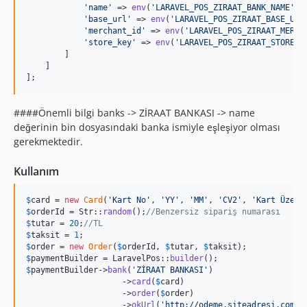
'
name
'
 => 
env
(
'
LARAVEL_POS_ZIRAAT_BANK_NAME
'
,
'
'
base_url
'
 => 
env
(
'
LARAVEL_POS_ZIRAAT_BASE_URL
'
merchant_id
'
 => 
env
(
'
LARAVEL_POS_ZIRAAT_MERCH
'
store_key
'
 => 
env
(
'
LARAVEL_POS_ZIRAAT_STORE_K
        ]

    ]

];
####Önemli bilgi banks -> ZİRAAT BANKASI -> name
değerinin bin dosyasındaki banka ismiyle eşleşiyor olması
gerekmektedir.
Kullanım
$
card
 = 
new
Card
(
'
Kart No
'
, 
'
YY
'
, 
'
MM
'
, 
'
CV2
'
, 
'
Kart Üzeri
$
orderId
 = Str::
random
();
//Benzersiz sipariş numarası
$
tutar
 = 
20
;
//TL
$
taksit
 = 
1
$
order
 = 
new
Order
(
$
orderId
, 
$
tutar
, 
$
taksit
$
paymentBuilder
 = LaravelPos::
builder
$
paymentBuilder
->
bank
(
'
ZİRAAT BANKASI
'
)

                    ->
card
(
$
card
)

                    ->
order
(
$
order
)

                    ->
okUrl
(
'
http://odeme.siteadresi.com/o