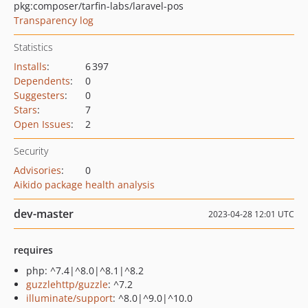
pkg:composer/tarfin-labs/laravel-pos
Transparency log
Statistics
Installs
:
6 397
Dependents
:
0
Suggesters
:
0
Stars
:
7
Open Issues
:
2
Security
Advisories
:
0
Aikido package health analysis
dev-master
2023-04-28 12:01 UTC
requires
php: ^7.4|^8.0|^8.1|^8.2
guzzlehttp/guzzle
: ^7.2
illuminate/support
: ^8.0|^9.0|^10.0