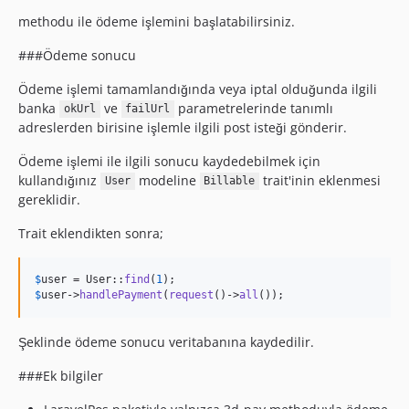
methodu ile ödeme işlemini başlatabilirsiniz.
###Ödeme sonucu
Ödeme işlemi tamamlandığında veya iptal olduğunda ilgili
banka
ve
parametrelerinde tanımlı
okUrl
failUrl
adreslerden birisine işlemle ilgili post isteği gönderir.
Ödeme işlemi ile ilgili sonucu kaydedebilmek için
kullandığınız
modeline
trait'inin eklenmesi
User
Billable
gereklidir.
Trait eklendikten sonra;
$
user
 = User::
find
(
1
$
user
->
handlePayment
(
request
()->
all
());
Şeklinde ödeme sonucu veritabanına kaydedilir.
###Ek bilgiler