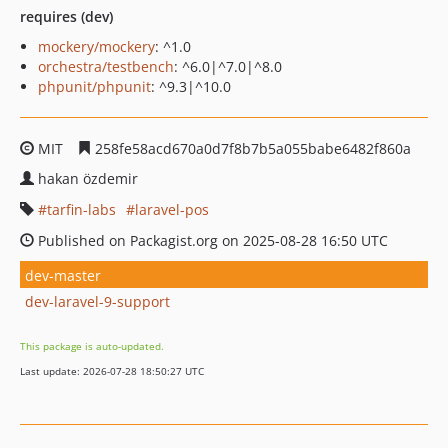
requires (dev)
mockery/mockery
: ^1.0
orchestra/testbench
: ^6.0|^7.0|^8.0
phpunit/phpunit
: ^9.3|^10.0
MIT
258fe58acd670a0d7f8b7b5a055babe6482f860a
hakan özdemir
tarfin-labs
laravel-pos
Published on Packagist.org on 2025-08-28 16:50 UTC
dev-master
dev-laravel-9-support
This package is auto-updated.
Last update: 2026-07-28 18:50:27 UTC