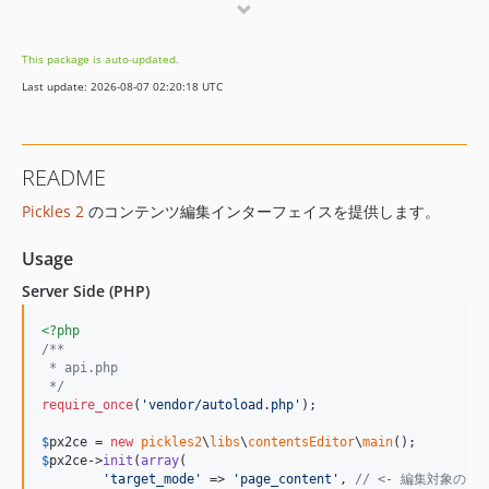
2.2.3
2.2.2
This package is auto-updated.
2.2.1
Last update: 2026-08-07 02:20:18 UTC
2.2.0
2.1.8
2.1.7
README
2.1.6
Pickles 2
のコンテンツ編集インターフェイスを提供します。
2.1.5
2.1.4
Usage
2.1.3
Server Side (PHP)
2.1.2
2.1.1
<?php
/**
2.1.0
 * api.php
2.0.15
 */
require_once
(
'
vendor/autoload.php
'
);

2.0.14
2.0.13
$
px2ce
 = 
new
pickles2
\
libs
\
contentsEditor
\
main
$
px2ce
->
init
(
array
(

2.0.12
'
target_mode
'
 => 
'
page_content
'
, 
// <- 編集対象のモード (