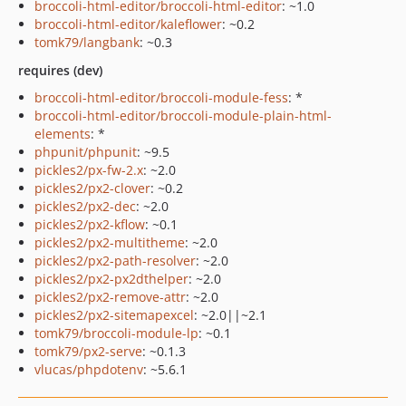
broccoli-html-editor/broccoli-html-editor
: ~1.0
broccoli-html-editor/kaleflower
: ~0.2
tomk79/langbank
: ~0.3
requires (dev)
broccoli-html-editor/broccoli-module-fess
: *
broccoli-html-editor/broccoli-module-plain-html-
elements
: *
phpunit/phpunit
: ~9.5
pickles2/px-fw-2.x
: ~2.0
pickles2/px2-clover
: ~0.2
pickles2/px2-dec
: ~2.0
pickles2/px2-kflow
: ~0.1
pickles2/px2-multitheme
: ~2.0
pickles2/px2-path-resolver
: ~2.0
pickles2/px2-px2dthelper
: ~2.0
pickles2/px2-remove-attr
: ~2.0
pickles2/px2-sitemapexcel
: ~2.0||~2.1
tomk79/broccoli-module-lp
: ~0.1
tomk79/px2-serve
: ~0.1.3
vlucas/phpdotenv
: ~5.6.1