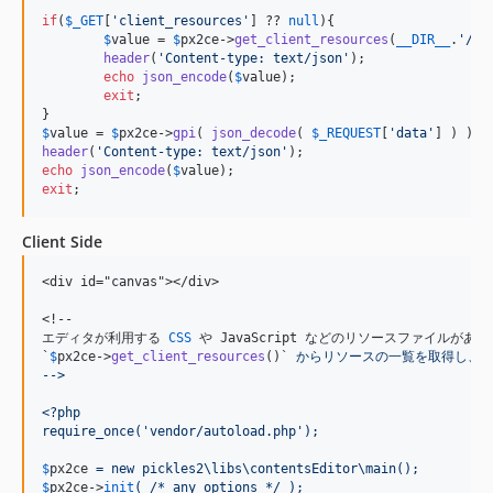
dev-dependabot/npm_and_yarn/axios-0.31.1
if
(
$
_GET
[
'
client_resources
'
] ?? 
null
){

dev-develop
$
value
 = 
$
px2ce
->
get_client_resources
(
__DIR__
.
'
/ca
dev-main
header
(
'
Content-type: text/json
'
);

echo
json_encode
(
$
value
);

dev-feature/kflow
exit
;

$
value
 = 
$
px2ce
->
gpi
( 
json_decode
( 
$
_REQUEST
[
'
data
'
header
(
'
Content-type: text/json
'
echo
json_encode
(
$
value
exit
;
Client Side
<div id="canvas"></div>

<!--

エディタが利用する 
CSS
 や JavaScript などのリソースファイルがあり
`
$
px2ce
->
get_client_resources
()`
 からリソースの一覧を取得し、
-->
<?php
require_once('vendor/autoload.php');
$
px2ce
 = new pickles2\libs\contentsEditor\main();
$
px2ce
->
init
( /* any options */ );