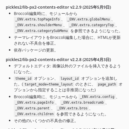
pickles2/lib-px2-contents-editor v2.2.9 (2025年5月9日)
Broccoli編集時に、モジュールから
、
、
_ENV.extra.topPageInfo
_ENV.extra.globalMenu
、
、
_ENV.extra.shoulderMenu
_ENV.extra.categoryTop
を参照できるようになった。
_ENV.extra.categorySubMenu
テーマレイアウトをBroccoli編集した場合に、HTMLが更新
されない不具合を修正。
依存パッケージの更新。
pickles2/lib-px2-contents-editor v2.2.8 (2025年4月3日)
デフォルトエディタ: 画像以外のファイルを挿入できるよう
になった。
オプション、
オプションを追加し
theme_id
layout_id
た。(
のときに、
オ
target_mode=theme_layout
page_path
プションから指定することは非推奨になった)
Broccoli編集時に、モジュールから
、
_ENV.extra.config
、
、
_ENV.extra.pageInfo
_ENV.extra.breadcrumb
、
、
_ENV.extra.parent
_ENV.extra.bros
を参照できるようになった。
_ENV.extra.children
その他のいくつかの不具合の修正。