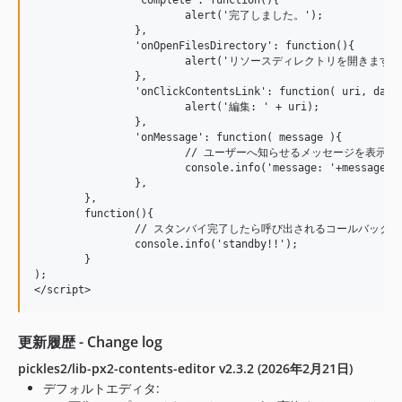
		'complete': function(){

			alert('完了しました。');

		},

		'onOpenFilesDirectory': function(){

			alert('リソースディレクトリを開きます。');

		},

		'onClickContentsLink': function( uri, data ){

			alert('編集: ' + uri);

		},

		'onMessage': function( message ){

			// ユーザーへ知らせるメッセージを表示する

			console.info('message: '+message);

		},

	},

	function(){

		// スタンバイ完了したら呼び出されるコールバックメソッドです。

		console.info('standby!!');

	}

);

</script>
更新履歴 - Change log
pickles2/lib-px2-contents-editor v2.3.2 (2026年2月21日)
デフォルトエディタ: