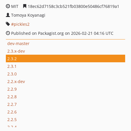
MIT
18ec62d7158c3cb521fb03800e50486cf76819a1
Tomoya Koyanagi
pickles2
Published on Packagist.org on 2026-02-21 04:16 UTC
dev-master
2.3.x-dev
2.3.2
2.3.1
2.3.0
2.2.x-dev
2.2.9
2.2.8
2.2.7
2.2.6
2.2.5
2.2.4