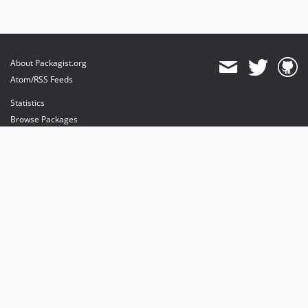
About Packagist.org
Atom/RSS Feeds
Statistics
Browse Packages
API
Mirrors
Status
Dashboard
provides maintenance and hosting
provides bandwidth and CDN
provides malware detection