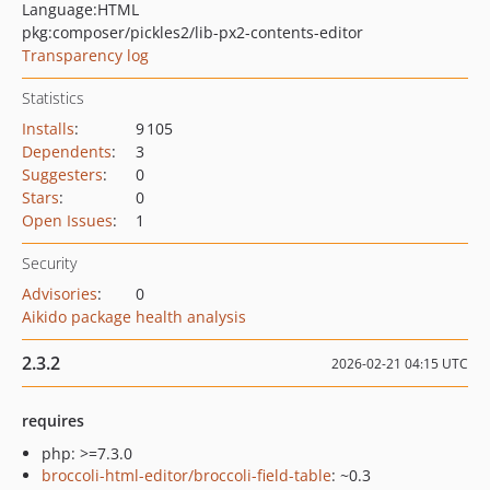
Language:
HTML
pkg:composer/pickles2/lib-px2-contents-editor
Transparency log
Statistics
Installs
:
9 105
Dependents
:
3
Suggesters
:
0
Stars
:
0
Open Issues
:
1
Security
Advisories
:
0
Aikido package health analysis
2.3.2
2026-02-21 04:15 UTC
requires
php: >=7.3.0
broccoli-html-editor/broccoli-field-table
: ~0.3