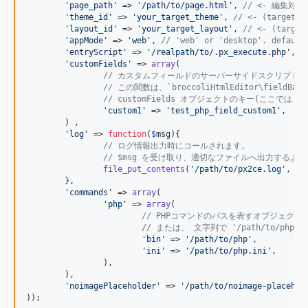
2.0.11
'
page_path
'
 => 
'
/path/to/page.html
'
, 
// <- 編集対象ペ
'
theme_id
'
 => 
'
your_target_theme
'
, 
// <- (target
2.0.10
'
layout_id
'
 => 
'
your_target_layout
'
, 
// <- (targ
2.0.9
'
appMode
'
 => 
'
web
'
, 
// 'web' or 'desktop'. default
'
entryScript
'
 => 
'
/realpath/to/.px_execute.php
'
, 
/
2.0.8
'
customFields
'
 => 
array
(

2.0.7
// カスタムフィールドのサーバーサイドスクリプト
// この関数は、`broccoliHtmlEditor\fiel
2.0.6
// customFields オブジェクトのキー(ここでは
2.0.5
'
custom1
'
 => 
'
test_php_field_custom1
'
,

	) ,

2.0.4
'
log
'
 => 
function
(
$
msg
){

2.0.3
// ログ情報出力時にコールされます。
// $msg を受け取り、適切なファイルへ出力するよ
2.0.2
file_put_contents
(
'
/path/to/px2ce.log
'
, 
$
m
	},

2.0.1
'
commands
'
 => 
array
(

2.0.0
'
php
'
 => 
array
(

// PHPコマンドのパスを表すオブジェクト
2.0.0-beta.4
// または、 文字列で '/path/to/ph
2.0.0-beta.3
'
bin
'
 => 
'
/path/to/php
'
,

'
ini
'
 => 
'
/path/to/php.ini
'
,

2.0.0-beta.2
		),

2.0.0-beta.1
	),

'
noimagePlaceholder
'
 => 
'
/path/to/noimage-placehol
2.0.0-alpha.1
));
