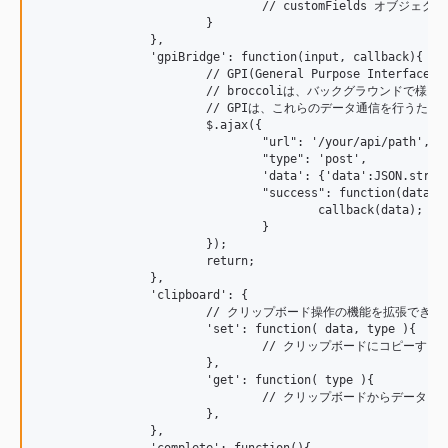
				// customFields オブジェクトのキー(ここでは custom1)が、フィールドの名称になります。

			}

		},

		'gpiBridge': function(input, callback){

			// GPI(General Purpose Interface) Bridge

			// broccoliは、バックグラウンドで様々なデータ通信を行います。

			// GPIは、これらのデータ通信を行うための汎用的なAPIです。

			$.ajax({

				"url": '/your/api/path',

				"type": 'post',

				'data': {'data':JSON.stringify(input)},

				"success": function(data){

					callback(data);

				}

			});

			return;

		},

		'clipboard': {

			// クリップボード操作の機能を拡張できます。

			'set': function( data, type ){

				// クリップボードにコピーする機能を実装してください。

			},

			'get': function( type ){

				// クリップボードからデータを取得する機能を実装してください。

			},

		},
