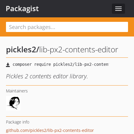
Packagist
Toggle
navigat
pickles2
/
lib-px2-contents-editor
Pickles 2 contents editor library.
Maintainers
Package info
github.com/pickles2/lib-px2-contents-editor