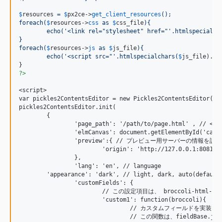
$
resources
 = 
$
px2ce
->
get_client_resources
();
foreach(
$
resources
->
css
 as 
$
css_file
){
	echo('<link rel="stylesheet" href="'.htmlspecialch
}
foreach(
$
resources
->
js
 as 
$
js_file
){
	echo('<script src="'.htmlspecialchars(
$
js_file
).
'
"
?>
<script>

var pickles2ContentsEditor = new Pickles2ContentsEditor();

pickles2ContentsEditor.init(

	{

		'page_path': '/path/to/page.html' , // <- 編集対象ページのパス

		'elmCanvas': document.getElementById('canvas'), // <- 編集画面を描画するための器となる要素

		'preview':{ // プレビュー用サーバーの情報を設定します。

			'origin': 'http://127.0.0.1:8081'

		},

		'lang': 'en', // language

        'appearance': 'dark', // light, dark, auto(default)
		'customFields': {

			// この設定項目は、 broccoli-html-editor に渡されます

			'custom1': function(broccoli){

				// カスタムフィールドを実装します。

				// この関数は、fieldBase.js を基底クラスとして継承します。
