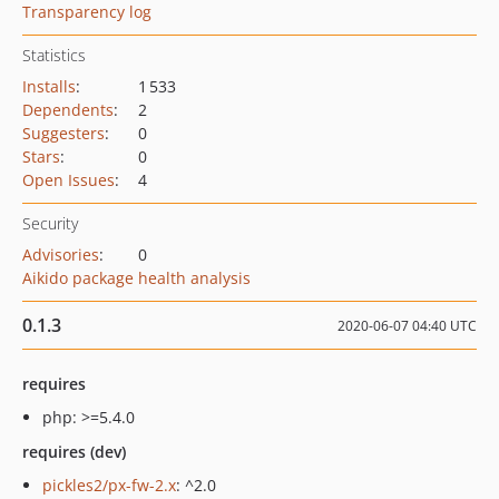
Transparency log
Statistics
Installs
:
1 533
Dependents
:
2
Suggesters
:
0
Stars
:
0
Open Issues
:
4
Security
Advisories
:
0
Aikido package health analysis
0.1.3
2020-06-07 04:40 UTC
requires
php: >=5.4.0
requires (dev)
pickles2/px-fw-2.x
: ^2.0