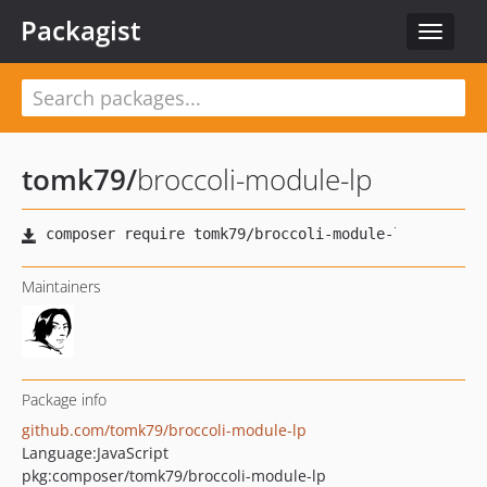
Packagist
Toggle
navigat
tomk79
/
broccoli-module-lp
Maintainers
Package info
github.com/tomk79/broccoli-module-lp
Language:
JavaScript
pkg:composer/tomk79/broccoli-module-lp