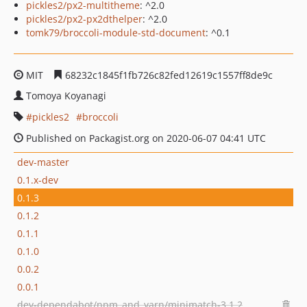
pickles2/px2-multitheme
: ^2.0
pickles2/px2-px2dthelper
: ^2.0
tomk79/broccoli-module-std-document
: ^0.1
MIT
68232c1845f1fb726c82fed12619c1557ff8de9c
Tomoya Koyanagi
pickles2
broccoli
Published on Packagist.org on 2020-06-07 04:41 UTC
dev-master
0.1.x-dev
0.1.3
0.1.2
0.1.1
0.1.0
0.0.2
0.0.1
dev-dependabot/npm_and_yarn/minimatch-3.1.2