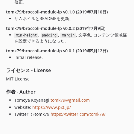
修正。
tomk79/broccoli-module-lp v0.1.0 (2019年7月10日)
サムネイルとREADMEを更新。
tomk79/broccoli-module-lp v0.0.2 (2019年7月9日)
,
,
, 文字色, コンテンツ領域幅
min-height
padding
margin
を設定できるようになった。
tomk79/broccoli-module-lp v0.0.1 (2019年5月12日)
Initial release.
ライセンス - License
MIT License
作者 - Author
Tomoya Koyanagi
tomk79@gmail.com
website:
https://www.pxt.jp/
Twitter: @tomk79
https://twitter.com/tomk79/