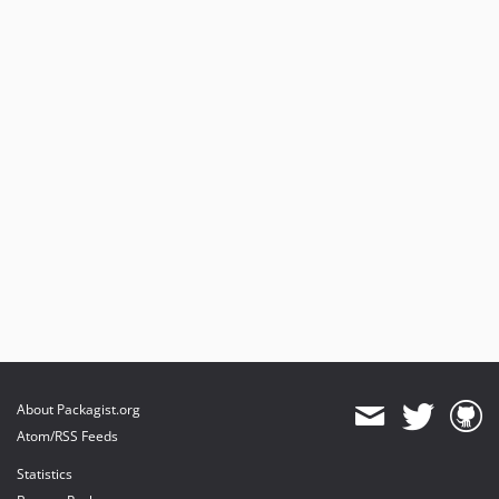
About Packagist.org
Atom/RSS Feeds
Statistics