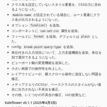
クラス名を設定していないスタイル要素を、CSS出力に含め
るようになった。
が設定されている場合に、ルート要素にクラ
module-name
ス名が出力されるようになった。
オプション
を追加。
finalize()
コンポーネントに
属性を追加。
can-set-css
フィールドに
を追加。デフォルトは
とし
format
plain
た。
config:
を追加。
break-point-query-type
単位付きの入力項目について、入力支援機能を追加。単位を
別で選択できるようになった。
ビューポート幅の変更機能を追加した。
小さい画面での操作性を向上した。
レイアウトビューが、横スクロール操作に追従しない問題を
修正。
メディアクエリのCSSが、ベースクラスのスタイルがない場
合に出力されない不具合を修正。
その他、いくつかの不具合の修正、UIの改善など。
Kaleflower v0.1.1 (2025年4月3日)