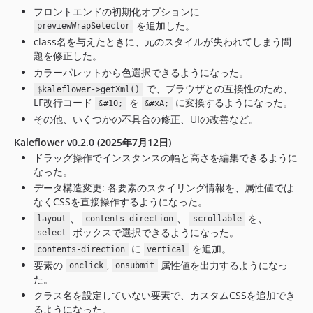
フロントエンドの初期化オプションに
を追加した。
previewWrapSelector
class名を与えたときに、元のスタイルが失われてしまう問
題を修正した。
カラーパレットから色選択できるようになった。
で、ブラウザとの互換性のため、
$kaleflower->getXml()
LF改行コード
を
に変換するようになった。
&#10;
&#xA;
その他、いくつかの不具合の修正、UIの改善など。
Kaleflower v0.2.0 (2025年7月12日)
ドラッグ操作でインスタンスの幅と高さを編集できるように
なった。
データ構造変更: 各要素のスタイリング情報を、属性値では
なくCSSを直接操作するようになった。
、
、
を、
layout
contents-direction
scrollable
ボックスで選択できるようになった。
select
に
を追加。
contents-direction
vertical
要素の
,
属性値を出力するようになっ
onclick
onsubmit
た。
クラス名を設定していない要素で、カスタムCSSを追加でき
るようになった。