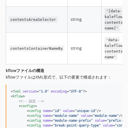
'[data-
kaleflower
string
contentsAreaSelector
contents-b
name]'
'data-
kaleflower
string
contentsContainerNameBy
contents-b
name'
kflowファイルの構造
kflowファイルはXML形式で、以下の要素で構成されます：
<?
xml
 version
=
"
1.0
"
 encoding
=
"
UTF-8
"
?>

<
kflow
>

<!--
 設定 
-->
    <
configs
>

        <
config
name
=
"
id
"
value
=
"
unique-id
"
/>

        <
config
name
=
"
module-name
"
value
=
"
module-name
"
/>

        <
config
name
=
"
module-name-prefix
"
value
=
"
prefix-
"
/>
        <
config
name
=
"
break-point-query-type
"
value
=
"
conta