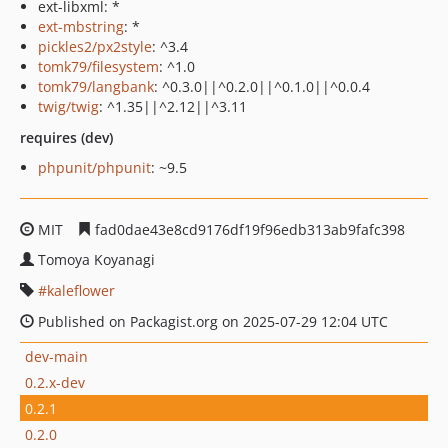
ext-libxml: *
ext-mbstring
: *
pickles2/px2style
: ^3.4
tomk79/filesystem
: ^1.0
tomk79/langbank
: ^0.3.0||^0.2.0||^0.1.0||^0.0.4
twig/twig
: ^1.35||^2.12||^3.11
requires (dev)
phpunit/phpunit
: ~9.5
MIT
fad0dae43e8cd9176df19f96edb313ab9fafc398
Tomoya Koyanagi
kaleflower
Published on Packagist.org on 2025-07-29 12:04 UTC
dev-main
0.2.x-dev
0.2.1
0.2.0