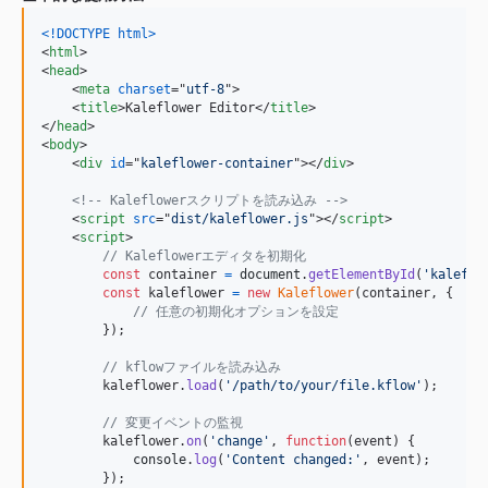
<!DOCTYPE html
>
<
html
>
<
head
>
<
meta
charset
="
utf-8
"
>
<
title
>
Kaleflower Editor
</
title
>
</
head
>
<
body
>
<
div
id
="
kaleflower-container
"
>
</
div
>
<!-- Kaleflowerスクリプトを読み込み -->
<
script
src
="
dist/kaleflower.js
"
>
</
script
>
<
script
>
// Kaleflowerエディタを初期化
const
container
=
document
.
getElementById
(
'kaleflo
const
kaleflower
=
new
Kaleflower
(
container
,
{
// 任意の初期化オプションを設定
}
)
;
// kflowファイルを読み込み
kaleflower
.
load
(
'/path/to/your/file.kflow'
)
;
// 変更イベントの監視
kaleflower
.
on
(
'change'
,
function
(
event
)
{
console
.
log
(
'Content changed:'
,
event
)
;
}
)
;