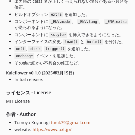
出力時の calss 名が正しく与えられない場合がある不具合を
修正。
ビルドオプション
を追加した。
extra
コンポーネントに
、
、
_ENV.mode
_ENV.lang
_ENV.extra
が送られるようになった。
コンポーネントに
を挿入できるようになった。
<style>
インターフェイスの変更:
と
を分けた。
load()
build()
,
,
を追加した。
on()
off()
trigger()
イベントを追加した。
onchange
その他の細かい不具合の修正など。
Kaleflower v0.1.0 (2025年3月15日)
Initial release.
ライセンス - License
MIT License
作者 - Author
Tomoya Koyanagi
tomk79@gmail.com
website:
https://www.pxt.jp/