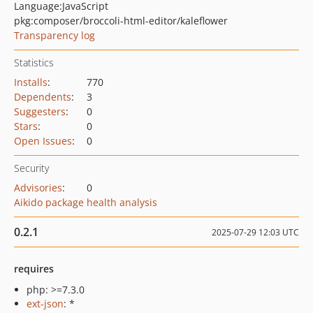
Language:
JavaScript
pkg:composer/broccoli-html-editor/kaleflower
Transparency log
Statistics
Installs
:
770
Dependents
:
3
Suggesters
:
0
Stars
:
0
Open Issues
:
0
Security
Advisories
:
0
Aikido package health analysis
0.2.1
2025-07-29 12:03 UTC
requires
php: >=7.3.0
ext-json
: *