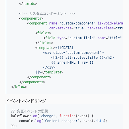
    </
fields
>

<!--
 カスタムコンポーネント 
-->
    <
components
>

        <
component
name
=
"
custom-component
"
is-void-element
can-set-css
=
"
true
"
can-set-class
=
"
true
"
>
            <
fields
>

                <
field
type
=
"
custom-field
"
name
=
"
title
"
la
            </
fields
>

            <
template
>
<![CDATA[
                <div class="custom-component">
                    <h2>{{ attributes.title }}</h2>
                    {{ innerHTML | raw }}
                </div>
]]>
</
template
>

        </
component
>

    </
components
>

</
kflow
>
イベントハンドリング
// 変更イベントの監視
kaleflower
.
on
(
'change'
,
function
(
event
)
{
console
.
log
(
'Content changed:'
,
event
.
data
)
;
}
)
;