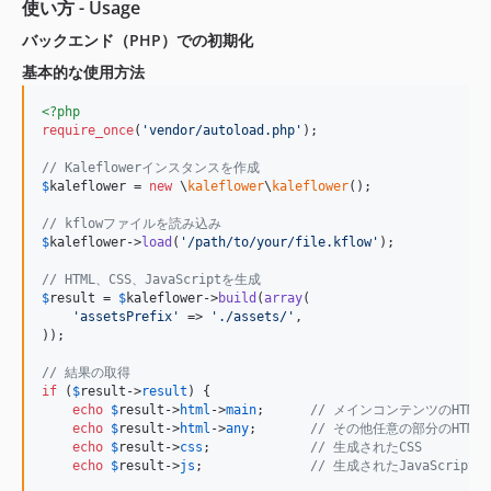
使い方 - Usage
バックエンド（PHP）での初期化
基本的な使用方法
<?php
require_once
(
'
vendor/autoload.php
'
);

// Kaleflowerインスタンスを作成
$
kaleflower
 = 
new
 \
kaleflower
\
kaleflower
();

// kflowファイルを読み込み
$
kaleflower
->
load
(
'
/path/to/your/file.kflow
'
);

// HTML、CSS、JavaScriptを生成
$
result
 = 
$
kaleflower
->
build
(
array
(

'
assetsPrefix
'
 => 
'
./assets/
'
,

));

// 結果の取得
if
 (
$
result
->
result
) {

echo
$
result
->
html
->
main
;      
// メインコンテンツのHTML
echo
$
result
->
html
->
any
;       
// その他任意の部分のHTM
echo
$
result
->
css
;             
// 生成されたCSS
echo
$
result
->
js
;              
// 生成されたJavaScript