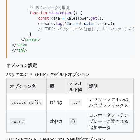
// 現在のデータを取得
function
saveContent
(
)
{
const
data
=
kaleflower
.
get
(
)
;
console
.
log
(
'Current data:'
,
data
)
;
// TODO: バックエンドへ送信して、kflowファイルを保
}
</
script
>
</
body
>
</
html
>
オプション設定
バックエンド（PHP）のビルドオプション
デフォ
オプション名
型
説明
ルト値
アセットファイルの
string
assetsPrefix
'./'
パスプレフィックス
コンポーネントテン
object
プレートに渡される
extra
{}
追加データ
フロントエンド（JavaScript）の初期化オプション