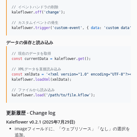
// イベントハンドラの削除
kaleflower
.
off
(
'change'
)
;
// カスタムイベントの発生
kaleflower
.
trigger
(
'custom-event'
,
{
data
: 
'custom data'
}
データの保存と読み込み
// 現在のデータを取得
const
currentData
=
kaleflower
.
get
(
)
;
// XMLデータを直接読み込み
const
xmlData
=
'<?xml version="1.0" encoding="UTF-8"?><kf
kaleflower
.
loadXml
(
xmlData
)
;
// ファイルから読み込み
kaleflower
.
load
(
'/path/to/file.kflow'
)
;
更新履歴 - Change log
Kaleflower v0.2.1 (2025年7月29日)
imageフィールドに、「ウェブリソース」「なし」の選択を
追加。