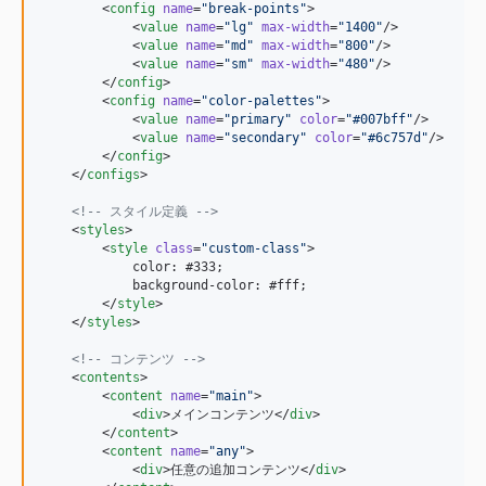
        <
config
name
=
"
break-points
"
>

            <
value
name
=
"
lg
"
max-width
=
"
1400
"
/>

            <
value
name
=
"
md
"
max-width
=
"
800
"
/>

            <
value
name
=
"
sm
"
max-width
=
"
480
"
/>

        </
config
>

        <
config
name
=
"
color-palettes
"
>

            <
value
name
=
"
primary
"
color
=
"
#007bff
"
/>

            <
value
name
=
"
secondary
"
color
=
"
#6c757d
"
/>

        </
config
>

    </
configs
>

<!--
 スタイル定義 
-->
    <
styles
>

        <
style
class
=
"
custom-class
"
>

            color: #333;

            background-color: #fff;

        </
style
>

    </
styles
>

<!--
 コンテンツ 
-->
    <
contents
>

        <
content
name
=
"
main
"
>

            <
div
>メインコンテンツ</
div
>

        </
content
>

        <
content
name
=
"
any
"
>

            <
div
>任意の追加コンテンツ</
div
>
