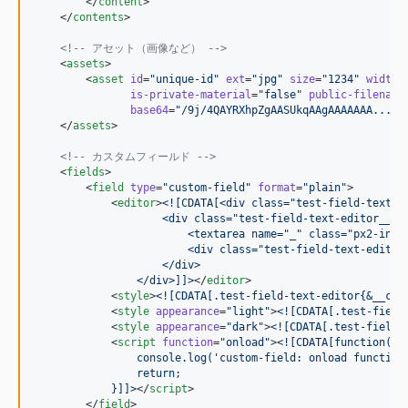
        </
content
>

    </
contents
>

<!--
 アセット（画像など） 
-->
    <
assets
>

        <
asset
id
=
"
unique-id
"
ext
=
"
jpg
"
size
=
"
1234
"
width
=
is-private-material
=
"
false
"
public-filename
base64
=
"
/9j/4QAYRXhpZgAASUkqAAgAAAAAAA.....
    </
assets
>

<!--
 カスタムフィールド 
-->
    <
fields
>

        <
field
type
=
"
custom-field
"
format
=
"
plain
"
>

            <
editor
>
<![CDATA[
<div class="test-field-text-e
                    <div class="test-field-text-editor__in
                        <textarea name="_" class="px2-inpu
                        <div class="test-field-text-editor
                    </div>
                </div>
]]>
</
editor
>

            <
style
>
<![CDATA[
.test-field-text-editor{&__col
            <
style
appearance
=
"
light
"
>
<![CDATA[
.test-field
            <
style
appearance
=
"
dark
"
>
<![CDATA[
.test-field-
            <
script
function
=
"
onload
"
>
<![CDATA[
function(do
                console.log('custom-field: onload function
                return;
            }
]]>
</
script
>

        </
field
>
