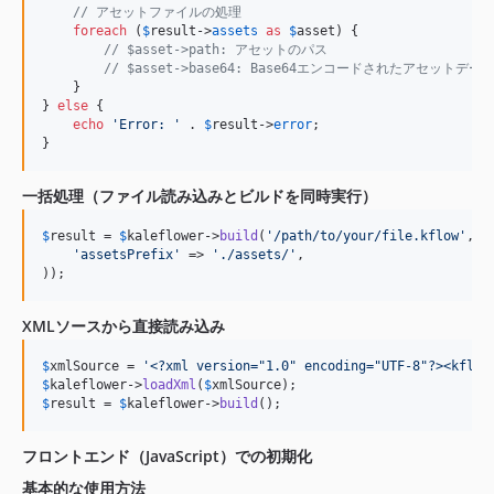
// アセットファイルの処理
foreach
 (
$
result
->
assets
as
$
asset
) {

// $asset->path: アセットのパス
// $asset->base64: Base64エンコードされたアセットデー
    }

} 
else
 {

echo
'
Error: 
'
 . 
$
result
->
error
;

}
一括処理（ファイル読み込みとビルドを同時実行）
$
result
 = 
$
kaleflower
->
build
(
'
/path/to/your/file.kflow
'
, 
a
'
assetsPrefix
'
 => 
'
./assets/
'
,

));
XMLソースから直接読み込み
$
xmlSource
 = 
'
<?xml version="1.0" encoding="UTF-8"?><kflow
$
kaleflower
->
loadXml
(
$
xmlSource
$
result
 = 
$
kaleflower
->
build
();
フロントエンド（JavaScript）での初期化
基本的な使用方法