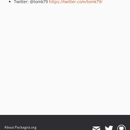
Twitter: @tomk79
https://twitter.com/tomk79/
About Packagist.org