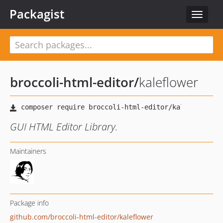
Packagist
Toggle
navigat
broccoli-html-editor
/
kaleflower
GUI HTML Editor Library.
Maintainers
Package info
github.com/broccoli-html-editor/kaleflower