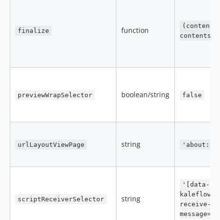
(contents
function
finalize
contents
boolean/string
previewWrapSelector
false
string
urlLayoutViewPage
'about:bl
'[data-
kaleflower
string
scriptReceiverSelector
receive-
message=ye