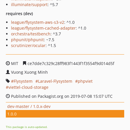
illuminate/support
: ^5.7
requires (dev)
league/flysystem-aws-s3-v2
: ^1.0
league/flysystem-cached-adapter
: ^1.0
orchestra/testbench
: ^3.7
phpunit/phpunit
: ~7.5
scrutinizer/ocular
: ^1.5
MIT
ce7dde7c329c28ff983f1443f1f3554f9d014d5f
Vuong Xuong Minh
Flysystem
Laravel-Flysystem
phpviet
viettel-cloud-storage
Published on Packagist.org on 2019-07-08 15:07 UTC
dev-master / 1.0.x-dev
1.0.0
This package is auto-updated.