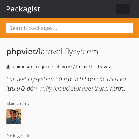
Packagist
Toggle
navigat
phpviet
/
laravel-flysystem
Laravel Flysystem hổ trợ tích hợp các dịch vụ
lưu trữ đám mây (cloud storage) trong nước.
Maintainers
Package info