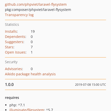
github.com/phpviet/laravel-flysystem
pkg:composer/phpviet/laravel-flysystem
Transparency log
Statistics
Installs
:
19
Dependents
:
0
Suggesters
:
0
Stars
:
7
Open Issues
:
1
Security
Advisories
:
0
Aikido package health analysis
1.0.0
2019-07-08 15:00 UTC
requires
php: ^7.1
illuminate/filesystem
: ^5.7