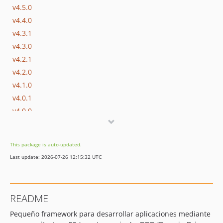
v4.5.0
v4.4.0
v4.3.1
v4.3.0
v4.2.1
v4.2.0
v4.1.0
v4.0.1
v4.0.0
v3.1.0
v3.0.1
This package is auto-updated.
v3.0.0
Last update: 2026-07-26 12:15:32 UTC
v2.3.2
v2.3.1
v2.3.0
README
v2.2.0
Pequeño framework para desarrollar aplicaciones mediante
v2.1.0