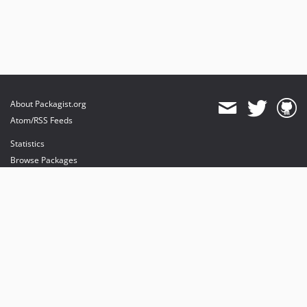
About Packagist.org
Atom/RSS Feeds
Statistics
Browse Packages
API
Mirrors
Status
Dashboard
provides maintenance and hosting
provides bandwidth and CDN