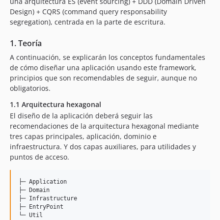
una arquitectura ES (event sourcing) + DDD (Domain Driven
v2.0.4
Design) + CQRS (command query responsability
v2.0.3
segregation), centrada en la parte de escritura.
v2.0.2
v2.0.1
1. Teoría
v2.0.0
A continuación, se explicarán los conceptos fundamentales
de cómo diseñar una aplicación usando este framework,
v1.2.4
principios que son recomendables de seguir, aunque no
v1.2.3
obligatorios.
v1.2.2
1.1 Arquitectura hexagonal
v1.2.1
El diseño de la aplicación deberá seguir las
v1.1.3
recomendaciones de la arquitectura hexagonal mediante
v1.1.2
tres capas principales, aplicación, dominio e
v1.1.1
infraestructura. Y dos capas auxiliares, para utilidades y
puntos de acceso.
v1.1
v1.0
dev-release-5.0
├─ Application

├─ Domain

dev-feature/uuid-v7-create
├─ Infrastructure

├─ EntryPoint

dev-feature/typed-collection-value-object-iteration