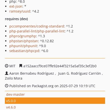
php: ^8.0
ext-json
: *
ramsey/uuid
: ^4.2
requires (dev)
pccomponentes/coding-standard
: ^1.2
php-parallel-lint/php-parallel-lint
: ^1.2
phpro/grumphp
: ^1.3
phpstan/phpstan
: ^0.12.82
phpunit/phpunit
: ^9.0
sebastian/phpcpd
: ^6.0
MIT
a152aaccf9ce07ffe92e44f3215a5af35c3ef2b0
Aaron Bernabeu Rodríguez
Juan G. Rodríguez Carrión
Zoilo Mora
Published on Packagist.org on 2025-07-29 10:19 UTC
dev-master
v5.0.0
v4.6.0