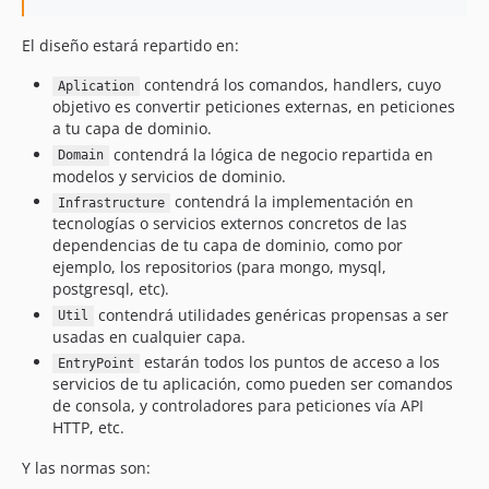
dev-feature/find-function-for-collections
dev-feature/date-time-VO-precise-value
El diseño estará repartido en:
dev-feature/remove-abstract-access-modifier-from-vos
contendrá los comandos, handlers, cuyo
dev-feature/improve-collection-value-object-equalt-to
Aplication
objetivo es convertir peticiones externas, en peticiones
dev-feature/implements-time-funtions-on-vos-5.0
a tu capa de dominio.
dev-feature/increase-phpstan-lvl
contendrá la lógica de negocio repartida en
Domain
dev-feature/implements-time-funtions-on-vos
modelos y servicios de dominio.
contendrá la implementación en
Infrastructure
tecnologías o servicios externos concretos de las
dependencias de tu capa de dominio, como por
ejemplo, los repositorios (para mongo, mysql,
postgresql, etc).
contendrá utilidades genéricas propensas a ser
Util
usadas en cualquier capa.
estarán todos los puntos de acceso a los
EntryPoint
servicios de tu aplicación, como pueden ser comandos
de consola, y controladores para peticiones vía API
HTTP, etc.
Y las normas son: