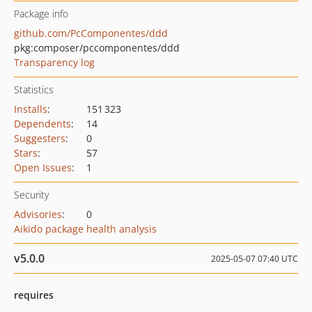
Package info
github.com/PcComponentes/ddd
pkg:composer/pccomponentes/ddd
Transparency log
Statistics
Installs
:
151 323
Dependents
:
14
Suggesters
:
0
Stars
:
57
Open Issues
:
1
Security
Advisories
:
0
Aikido package health analysis
v5.0.0
2025-05-07 07:40 UTC
requires